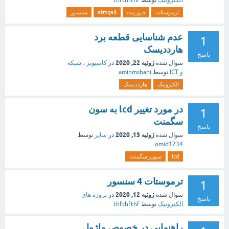
الکترونیک
توسط
thfthfthf
ترموستات
فیوزبیت
atmga8
سنسور
عدم شناسایی قطعه برد
1
هارددیسک
پاسخ
ژوئیه 22, 2020
سوال شده
در
کامپیوتر ، شبکه
و ICT
توسط
aminmshahi
الکترونیک
هارددیسک
در مورد تغییر lcd به سون
1
سگمنت
پاسخ
ژوئیه 13, 2020
سوال شده
در
سایر
توسط
omid1234
lcd
سون_سگمنت
ترموستات 4 سنسور
1
ژوئیه 12, 2020
سوال شده
در
پروژه های
پاسخ
الکترونیک
توسط
thfthfthf
راهنمایی در خصوص ماژول