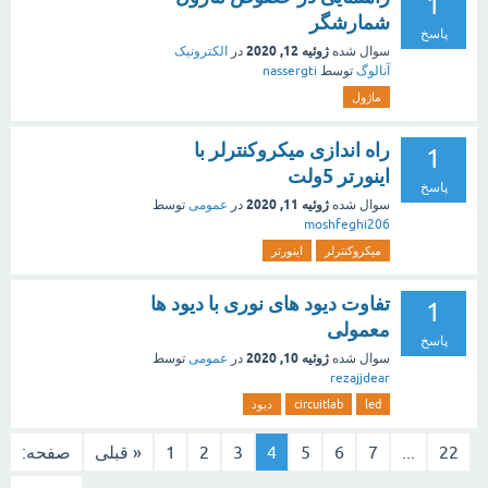
1
شمارشگر
پاسخ
ژوئیه 12, 2020
سوال شده
در
الکترونیک
آنالوگ
توسط
nassergti
ماژول
راه اندازی میکروکنترلر با
1
اینورتر 5ولت
پاسخ
ژوئیه 11, 2020
سوال شده
در
عمومی
توسط
moshfeghi206
میکروکنترلر
اینورتر
تفاوت دیود های نوری با دیود ها
1
معمولی
پاسخ
ژوئیه 10, 2020
سوال شده
در
عمومی
توسط
rezajjdear
led
circuitlab
دیود
22
...
7
6
5
4
3
2
1
« قبلی
صفحه: