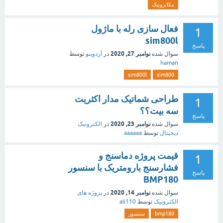
مکاترونیک
فعال سازی رله با ماژول
1
sim800l
پاسخ
نوامبر 27, 2020
سوال شده
در
آردوینو
توسط
haman
sim800l
sim800
طراحی شماتیک مدار اکثریت
1
سه بیت؟؟
پاسخ
نوامبر 23, 2020
سوال شده
در
الکترونیک
دیجیتال
توسط
aaaaaa
قیمت پروژه دماسنج و
1
فشارسنج بارومتریک با سنسور
پاسخ
BMP180
نوامبر 14, 2020
سوال شده
در
پروژه های
الکترونیک
توسط
ali110
bmp180
سنسور