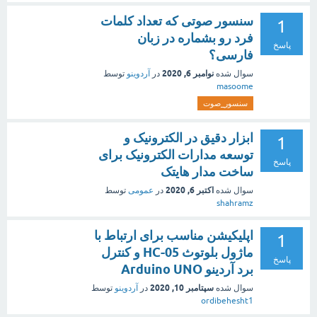
سنسور صوتی که تعداد کلمات
1
فرد رو بشماره در زبان
پاسخ
فارسی؟
نوامبر 6, 2020
سوال شده
در
آردوینو
توسط
masoome
سنسور_صوت
ابزار دقیق در الکترونیک و
1
توسعه مدارات الکترونیک برای
پاسخ
ساخت مدار هایتک
اکتبر 6, 2020
سوال شده
در
عمومی
توسط
shahramz
اپلیکیشن مناسب برای ارتباط با
1
ماژول بلوتوث HC-05 و کنترل
پاسخ
برد آردینو Arduino UNO
سپتامبر 10, 2020
سوال شده
در
آردوینو
توسط
ordibehesht1