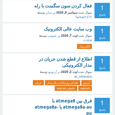
فعال کردن سون سگمنت با رله
1
سپتامبر 8, 2020
سوال شده
در
سایر
توسط
پاسخ
farhad1375
وب سایت عالی الکترونیک
1
اوت 7, 2020
سوال شده
در
عمومی
توسط
پاسخ
cristal
الکترونیک
اطلاع از قطع شدن جریان در
1
مدار الکترونیکی
پاسخ
اوت 5, 2020
سوال شده
در
آردوینو
توسط
ali_tabatabai
آردینو
طراحی_و_ساخت_یک_مدار
جریان
eeprom
حافظه_eeprom
فرق بین atmega8 با
1
atmega8a-au یا atmega8a-
پاسخ
pu