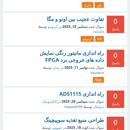
پاور
باتری
تفاوت عجیب بین اونو و مگا
0
دسامبر 18, 2023
سوال شده
در
آردوینو
توسط
پاسخ
rers33
lcd
آردوینو
راه اندازی مانیتور رنگی نمایش
0
داده های خروجی برد FPGA
پاسخ
نوامبر 11, 2023
سوال شده
در
سایر
توسط
heydaris
fpga
راه اندازی ADS1115
0
سپتامبر 26, 2023
سوال شده
در
الکترونیک
پاسخ
دیجیتال
توسط
hassankh96
طراحی منبع تغذیه سوییچینگ
0
اوت 18, 2023
سوال شده
در
عمومی
توسط