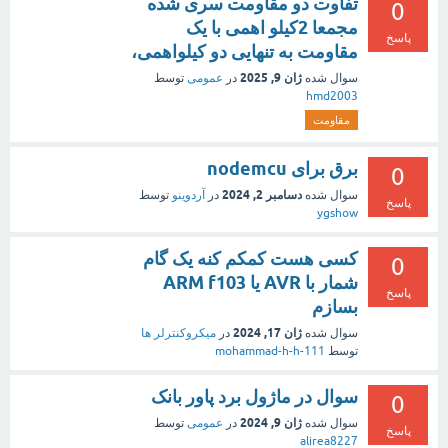
تفاوت دو مقاومت سری شده
0
مجمعا 2کیلو اهمی با یک
پاسخ
مقاومت به تنهایی دو کیلواهمی،
ژان 9, 2025
سوال شده
در
عمومی
توسط
hmd2003
مقاومت
برق برای nodemcu
0
دسامبر 2, 2024
سوال شده
در
آردوینو
توسط
پاسخ
ygshow
کسی هست کمکم کنه یک گام
0
شمار با AVR یا ARM f103
پاسخ
بسازم
ژان 17, 2024
سوال شده
در
میکروکنترلر ها
توسط
mohammad-h-h-111
سوال در ماژول برد پاور بانک
0
ژان 9, 2024
سوال شده
در
عمومی
توسط
پاسخ
alirea8227