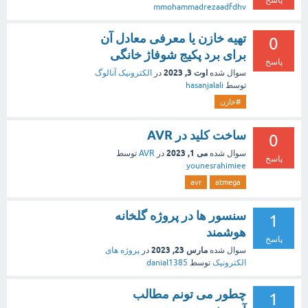
پاسخ
mmohammadrezaadfdhv
تهیه خازن یا معرفی معادل آن
0
برای برد پکیج شوفاژ خانگی
پاسخ
اوت 3, 2023
سوال شده
در
الکترونیک آنالوگ
توسط
hasanjalali
#خازن
ساخت کلید در AVR
0
می 1, 2023
سوال شده
در
AVR
توسط
پاسخ
younesrahimiee
avr
atmega
سنسور ها در پروژه گلخانه
1
هوشمند
پاسخ
مارس 23, 2023
سوال شده
در
پروژه های
الکترونیک
توسط
danial1385
چطور می تونم مطالب
1