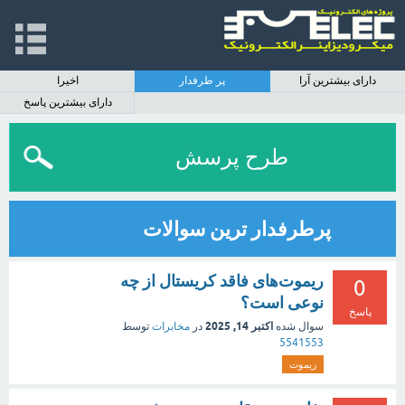
دارای بیشترین آرا
پر طرفدار
اخیرا
دارای بیشترین پاسخ
طرح پرسش
پرطرفدار ترین سوالات
ریموت‌های فاقد کریستال از چه
0
نوعی است؟
پاسخ
اکتبر 14, 2025
سوال شده
در
مخابرات
توسط
5541553
ریموت