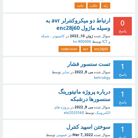
رله
حالت
جامد
ارتباط دو میکروکنترلر avr به
0
وسیله ماژول enc28j60
پاسخ
ژوئن 10, 2022
سوال شده
در
کامپیوتر ، شبکه
و ICT
توسط
hv-800406
codevision
avr
enc28j60
تست سنسور فشار
1
می 9, 2022
سوال شده
در
سایر
توسط
پاسخ
behrobgy
درباره پروژه مانیتورینگ
1
سنسورها درشبکه
پاسخ
می 9, 2022
سوال شده
در
پروژه های
الکترونیک
توسط
ebi2020560
سوختن اسپید کنترل
1
Mar 7, 2022
سوال شده
در
عمومی
توسط
پاسخ