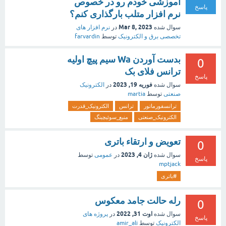
آموزشی خودم رو در خصوص
پاسخ
نرم افزار متلب بارگذاری کنم؟
Mar 8, 2023
سوال شده
در
نرم افزار های
تخصصی برق و الکترونیک
توسط
farvardin
بدست آوردن Wa سیم پیچ اولیه
0
ترانس فلای بک
پاسخ
فوریه 19, 2023
سوال شده
در
الکترونیک
صنعتی
توسط
martia
ترانسفورماتور
ترانس
الکترونیک_قدرت
الکترونیک_صنعتی
منبع_سوئیچینگ
تعویض و ارتقاء باتری
0
ژان 4, 2023
سوال شده
در
عمومی
توسط
پاسخ
mptjack
#باتری
رله حالت جامد معکوس
0
اوت 31, 2022
سوال شده
در
پروژه های
پاسخ
الکترونیک
توسط
amir_ali