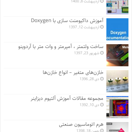
اردیبهشت 8, 1400
آموزش داکیومنت سازی با Doxygen
اردیبهشت 12, 1397
ساخت ولتمتر ، آمپرمتر و وات متر با آردوینو
شهریور 23, 1397
خازن‌های متغیر – انواع خازن‌ها
دی 28, 1396
مجموعه مقالات آموزش آلتیوم دیزاینر
دی 10, 1392
هرم اتوماسیون صنعتی
بهمن 18, 1398