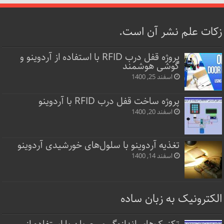
زکات علم نشر آن است.
پروژه قفل‌ درب RFID با استفاده از آردوینو و
گوشی هوشمند
اسفند 25, 1400
پروژه ساخت قفل‌ درب RFID با آردوینو
اسفند 20, 1400
تغذیه آردوینو با سلول‌های خورشیدی آردوینو
اسفند 14, 1400
الکترونیک به زبان ساده