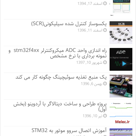
اسفند 17, 1394
یکسوساز کنترل شده سیلیکونی(SCR)
اسفند 11, 1396
راه اندازی واحد ADC میکروکنترلر stm32f4xx و
نمونه برداری با نرخ مشخص
شهریور 10, 1397
یک منبع تغذیه سوئیچینگ چگونه کار می کند
بهمن 6, 1396
پروژه طراحی و ساخت دیتالاگر با آردوینو (بخش
اول)
تیر 10, 1396
آموزش اتصال سروو موتور به STM32