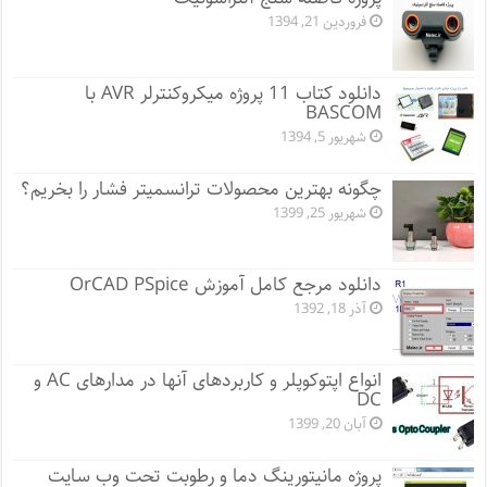
فروردین 21, 1394
دانلود کتاب 11 پروژه میکروکنترلر AVR با
BASCOM
شهریور 5, 1394
چگونه بهترین محصولات ترانسمیتر فشار را بخریم؟
شهریور 25, 1399
دانلود مرجع کامل آموزش OrCAD PSpice
آذر 18, 1392
انواع اپتوکوپلر و کاربردهای آنها در مدارهای AC و
DC
آبان 20, 1399
پروژه مانيتورينگ دما و رطوبت تحت وب سایت