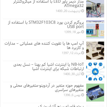
مدار دیمر پاور LED با استفاده از میکروکنترلر
ATmega32
اردیبهشت 20, 1400
پروگرم کردن بورد STM32F103C8 با استفاده از
USB port
مهر 18, 1399
آپ امپ ها یا تقویت کننده های عملیاتی – مدارات
و کاربرد ها
مرداد 12, 1397
NB-IoT یا اینترنت اشیا کم پهنا – نسل بعدی
ارتباطات شبکه برای اینترنت اشیا
آبان 30, 1400
مفهوم حوزه متغیر در آردوینو-متغیرهای محلی و
متغیرهای سراسری
بهمن 6, 1396
پروژه فاصله سنج آلتراسونیک