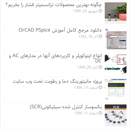
چگونه بهترین محصولات ترانسمیتر فشار را بخریم؟
شهریور 25, 1399
دانلود مرجع کامل آموزش OrCAD PSpice
آذر 18, 1392
انواع اپتوکوپلر و کاربردهای آنها در مدارهای AC و
DC
آبان 20, 1399
پروژه مانيتورينگ دما و رطوبت تحت وب سایت
اسفند 17, 1394
یکسوساز کنترل شده سیلیکونی(SCR)
اسفند 11, 1396