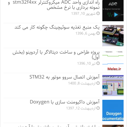
راه اندازی واحد ADC میکروکنترلر stm32f4xx و
نمونه برداری با نرخ مشخص
شهریور 10, 1397
یک منبع تغذیه سوئیچینگ چگونه کار می کند
بهمن 6, 1396
پروژه طراحی و ساخت دیتالاگر با آردوینو (بخش
اول)
تیر 10, 1396
آموزش اتصال سروو موتور به STM32
اردیبهشت 8, 1400
آموزش داکیومنت سازی با Doxygen
اردیبهشت 12, 1397