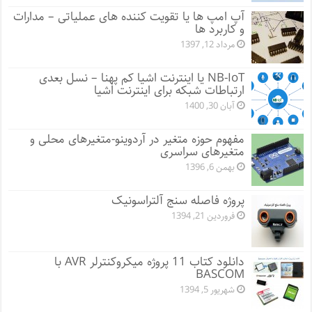
آپ امپ ها یا تقویت کننده های عملیاتی – مدارات
و کاربرد ها
مرداد 12, 1397
NB-IoT یا اینترنت اشیا کم پهنا – نسل بعدی
ارتباطات شبکه برای اینترنت اشیا
آبان 30, 1400
مفهوم حوزه متغیر در آردوینو-متغیرهای محلی و
متغیرهای سراسری
بهمن 6, 1396
پروژه فاصله سنج آلتراسونیک
فروردین 21, 1394
دانلود کتاب 11 پروژه میکروکنترلر AVR با
BASCOM
شهریور 5, 1394