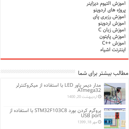
آموزش آلتیوم دیزاینر
پروژه های آردوینو
آموزش رزبری پای
آموزش آردوینو
آموزش زبان C
آموزش پایتون
آموزش ++C
اینترنت اشیاء
مطالب بیشتر برای شما
مدار دیمر پاور LED با استفاده از میکروکنترلر
ATmega32
اردیبهشت 20, 1400
پروگرم کردن بورد STM32F103C8 با استفاده از
USB port
مهر 18, 1399