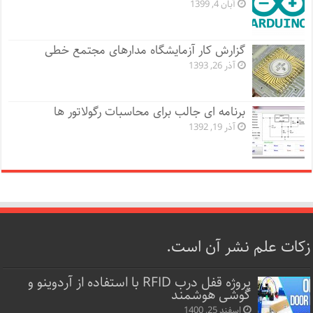
آبان 4, 1399
گزارش کار آزمایشگاه مدارهای مجتمع خطی
آذر 26, 1393
برنامه ای جالب برای محاسبات رگولاتور ها
آذر 19, 1392
زکات علم نشر آن است.
پروژه قفل‌ درب RFID با استفاده از آردوینو و
گوشی هوشمند
اسفند 25, 1400