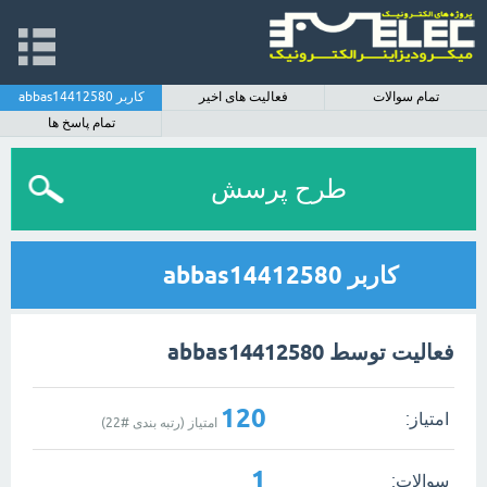
تمام سوالات
فعالیت های اخیر
کاربر abbas14412580
تمام پاسخ ها
طرح پرسش
کاربر abbas14412580
فعالیت توسط abbas14412580
120
امتیاز:
امتیاز (رتبه بندی #
22
)
1
سوالات: