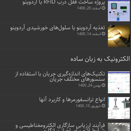
پروژه ساخت قفل‌ درب RFID با آردوینو
اسفند 20, 1400
تغذیه آردوینو با سلول‌های خورشیدی آردوینو
اسفند 14, 1400
الکترونیک به زبان ساده
تکنیک‌های اندازه‌گیری جریان با استفاده از
سنسورهای مختلف جریان
بهمن 24, 1400
انواع ترانسفورمرها و کاربرد آنها
شهریور 10, 1400
فرآیند ارزیابی سازگاری الکترومغناطیسی و
شرایط لازم برای احراز سازگاری