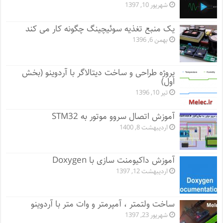
شهریور 10, 1397
یک منبع تغذیه سوئیچینگ چگونه کار می کند
بهمن 6, 1396
پروژه طراحی و ساخت دیتالاگر با آردوینو (بخش
اول)
تیر 10, 1396
آموزش اتصال سروو موتور به STM32
اردیبهشت 8, 1400
آموزش داکیومنت سازی با Doxygen
اردیبهشت 12, 1397
ساخت ولتمتر ، آمپرمتر و وات متر با آردوینو
شهریور 23, 1397