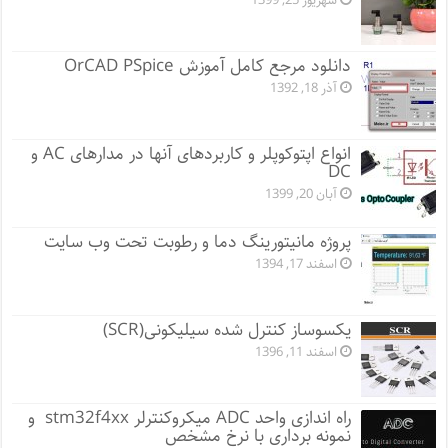
شهریور 25, 1399
دانلود مرجع کامل آموزش OrCAD PSpice
آذر 18, 1392
انواع اپتوکوپلر و کاربردهای آنها در مدارهای AC و
DC
آبان 20, 1399
پروژه مانيتورينگ دما و رطوبت تحت وب سایت
اسفند 17, 1394
یکسوساز کنترل شده سیلیکونی(SCR)
اسفند 11, 1396
راه اندازی واحد ADC میکروکنترلر stm32f4xx و
نمونه برداری با نرخ مشخص