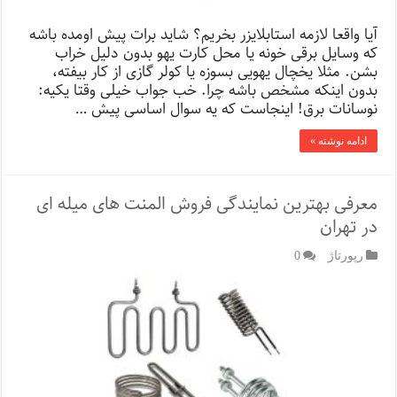
آیا واقعا لازمه استابلایزر بخریم؟ شاید برات پیش اومده باشه
که وسایل برقی خونه یا محل کارت یهو بدون دلیل خراب
بشن. مثلا یخچال یهویی بسوزه یا کولر گازی از کار بیفته،
بدون اینکه مشخص باشه چرا. خب جواب خیلی وقتا یکیه:
نوسانات برق! اینجاست که یه سوال اساسی پیش …
ادامه نوشته »
معرفی بهترین نمایندگی فروش المنت های میله ای
در تهران
رپورتاژ‌
0