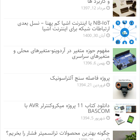
و کاربرد ها
مرداد 12, 1397
NB-IoT یا اینترنت اشیا کم پهنا – نسل بعدی
ارتباطات شبکه برای اینترنت اشیا
آبان 30, 1400
مفهوم حوزه متغیر در آردوینو-متغیرهای محلی و
متغیرهای سراسری
بهمن 6, 1396
پروژه فاصله سنج آلتراسونیک
فروردین 21, 1394
دانلود کتاب 11 پروژه میکروکنترلر AVR با
BASCOM
شهریور 5, 1394
چگونه بهترین محصولات ترانسمیتر فشار را بخریم؟