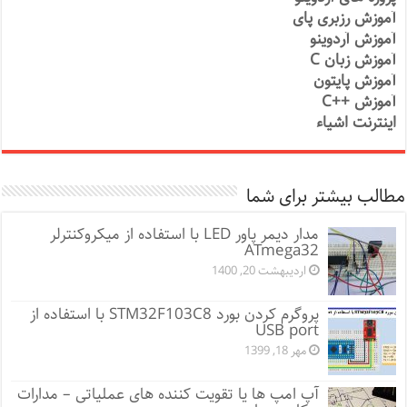
آموزش رزبری پای
آموزش آردوینو
آموزش زبان C
آموزش پایتون
آموزش ++C
اینترنت اشیاء
مطالب بیشتر برای شما
مدار دیمر پاور LED با استفاده از میکروکنترلر
ATmega32
اردیبهشت 20, 1400
پروگرم کردن بورد STM32F103C8 با استفاده از
USB port
مهر 18, 1399
آپ امپ ها یا تقویت کننده های عملیاتی – مدارات