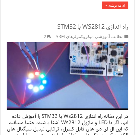
ادامه نوشته »
راه اندازی WS2812 با STM32
مطالب آموزشی میکروکنترلرهای ARM
2
در این مقاله راه اندازی Ws2812 با STM32 را آموزش داده
ایم. اگر با LED و ماژول Ws2812 آشنا باشید، حتما میدانید
که این ال ای دی های قابل کنترل، توانایی تبدیل سیگنال های