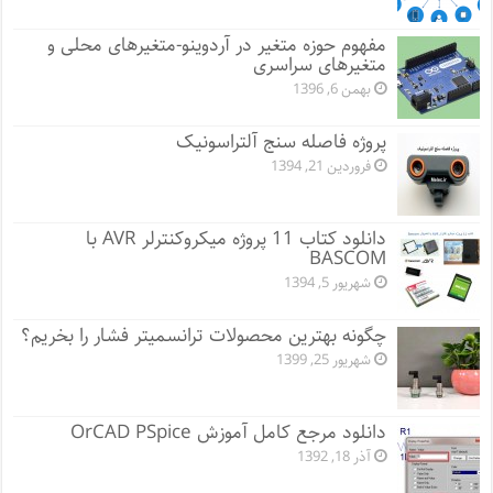
مفهوم حوزه متغیر در آردوینو-متغیرهای محلی و
متغیرهای سراسری
بهمن 6, 1396
پروژه فاصله سنج آلتراسونیک
فروردین 21, 1394
دانلود کتاب 11 پروژه میکروکنترلر AVR با
BASCOM
شهریور 5, 1394
چگونه بهترین محصولات ترانسمیتر فشار را بخریم؟
شهریور 25, 1399
دانلود مرجع کامل آموزش OrCAD PSpice
آذر 18, 1392