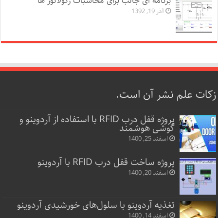
برنامه ای جالب برای محاسبات رگولاتور ها
آذر 19, 1392
زکات علم نشر آن است.
پروژه قفل‌ درب RFID با استفاده از آردوینو و
گوشی هوشمند
اسفند 25, 1400
پروژه ساخت قفل‌ درب RFID با آردوینو
اسفند 20, 1400
تغذیه آردوینو با سلول‌های خورشیدی آردوینو
اسفند 14, 1400