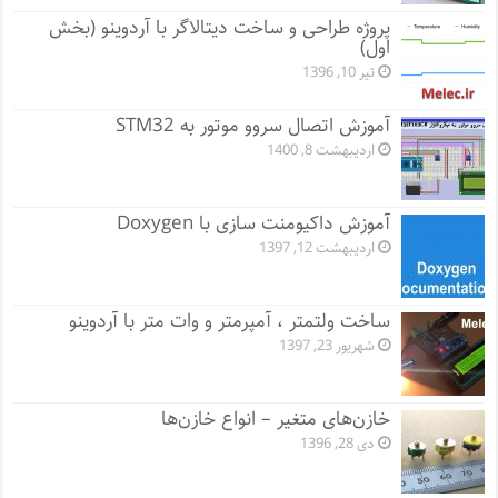
پروژه طراحی و ساخت دیتالاگر با آردوینو (بخش
اول)
تیر 10, 1396
آموزش اتصال سروو موتور به STM32
اردیبهشت 8, 1400
آموزش داکیومنت سازی با Doxygen
اردیبهشت 12, 1397
ساخت ولتمتر ، آمپرمتر و وات متر با آردوینو
شهریور 23, 1397
خازن‌های متغیر – انواع خازن‌ها
دی 28, 1396