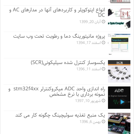
انواع اپتوکوپلر و کاربردهای آنها در مدارهای AC و
DC
آبان 20, 1399
پروژه مانيتورينگ دما و رطوبت تحت وب سایت
اسفند 17, 1394
یکسوساز کنترل شده سیلیکونی(SCR)
اسفند 11, 1396
راه اندازی واحد ADC میکروکنترلر stm32f4xx و
نمونه برداری با نرخ مشخص
شهریور 10, 1397
یک منبع تغذیه سوئیچینگ چگونه کار می کند
بهمن 6, 1396