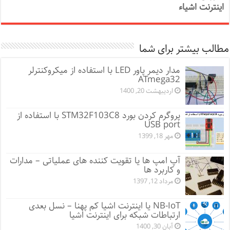
اینترنت اشیاء
مطالب بیشتر برای شما
مدار دیمر پاور LED با استفاده از میکروکنترلر
ATmega32
اردیبهشت 20, 1400
پروگرم کردن بورد STM32F103C8 با استفاده از
USB port
مهر 18, 1399
آپ امپ ها یا تقویت کننده های عملیاتی – مدارات
و کاربرد ها
مرداد 12, 1397
NB-IoT یا اینترنت اشیا کم پهنا – نسل بعدی
ارتباطات شبکه برای اینترنت اشیا
آبان 30, 1400