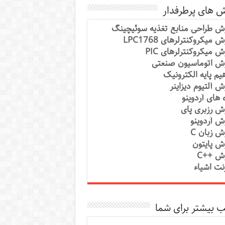
ش های پرطرفدار
ش طراحی منابع تغذیه سوئیچینگ
 میکروکنترلرهای LPC1768
ش میکروکنترلرهای PIC
ش اتوماسیون صنعتی
یم پایه الکترونیک
ش آلتیوم دیزاینر
ه های آردوینو
ش رزبری پای
ش آردوینو
ش زبان C
ش پایتون
ش ++C
رنت اشیاء
 بیشتر برای شما