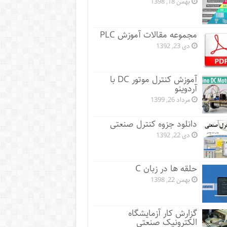
بهمن 18, 1398
مجموعه مقالات آموزش PLC
دی 23, 1392
آموزش کنترل موتور DC با
آردوینو
مرداد 26, 1399
دانلود جزوه کنترل صنعتی
دی 22, 1392
حلقه ها در زبان C
بهمن 22, 1398
گزارش کار آزمایشگاه
الکترونیک صنعتی