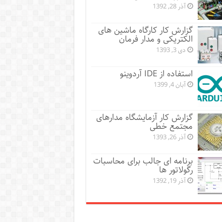
آذر 28, 1392
گزارش کار کارگاه ماشین های
الکتریکی و مدار فرمان
دی 3, 1393
استفاده از IDE آردوینو
آبان 4, 1399
گزارش کار آزمایشگاه مدارهای
مجتمع خطی
آذر 26, 1393
برنامه ای جالب برای محاسبات
رگولاتور ها
آذر 19, 1392