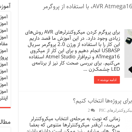
آموز
آموزش پروگرم کردن میکروکنترلر AVR Atmega16، با استفاده از پروگرمر
آموز
آموزش
آموز
برای پروگرم کردن میکروکنترلرهای AVR روش‌های
آموز
زیادی وجود دارد. در این آموزش ما قصد داریم
مفاه
این کار را با استفاده از ورژن 2.0 پروگرمر سریال
USBASP انجام دهیم و برای این کار از میکروی
آموز
ATmega16 و نرم‌افزار Atmel Studio استفاده
پروژ
می‌کنیم. برای بررسی صحت کار نیز از برنامه‌ی
آموز
LED چشمک‌زن …
آموز
آموز
ادامه نوشته »
آموز
آموز
اینت
وکنترلرهای PIC
2
زمانی که نوبت به مرحله‌ی انتخاب میکروکنترلر
مطالب
می‌رسد، آن‌قدر میکروکنترلرها متنوعی که بعضا
ویژگی‌های مشابهی نیز ممکن است داشته باشند