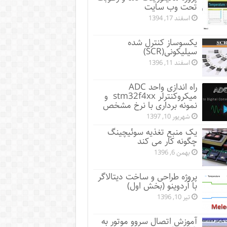
تحت وب سایت
اسفند 17, 1394
یکسوساز کنترل شده
سیلیکونی(SCR)
اسفند 11, 1396
راه اندازی واحد ADC
میکروکنترلر stm32f4xx و
نمونه برداری با نرخ مشخص
شهریور 10, 1397
یک منبع تغذیه سوئیچینگ
چگونه کار می کند
بهمن 6, 1396
پروژه طراحی و ساخت دیتالاگر
با آردوینو (بخش اول)
تیر 10, 1396
آموزش اتصال سروو موتور به