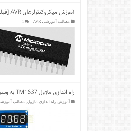
آموزش میکروکنترلرهای AVR [فیلم های آموزشی AVR فصل دوم]
مطالب آموزشی AVR
1
راه اندازی ماژول TM1637 به وسیله میکروکنترلر AVR با کامپایلر بسکام
آموزش راه اندازی ماژول
,
مطالب آموزشی R