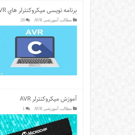
برنامه نویسی میکروکنترلر هاي AVR به زبان C توسط نرم افزار CodeVision
مطالب آموزشی AVR
28
آموزش میکروکنترلر AVR
مطالب آموزشی AVR
1