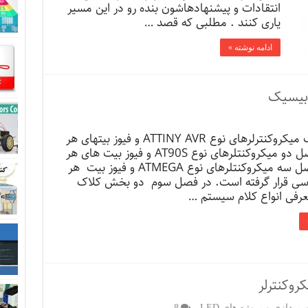
انتقادات و پیشنهادهاشون بنده رو در این مسیر
یاری کنند . مطلبی که قصد …
ادامه نوشته »
در فصل یک میکروکنترلرهای نوع ATTINY AVR و فیوز بیتهای هر
یک ، در فصل دو میکروکنتلرهای نوع AT90S و فیوز بیت های هر
یک و در فصل سه میکروکنتلرهای نوع ATMEGA و فیوز بیت هر
سی قرار گرفته است. در فصل سوم دو بخش کلاک
رفی انواع کلام سیستم …
روکنترلر
رپردازی و پروژه های LED
8