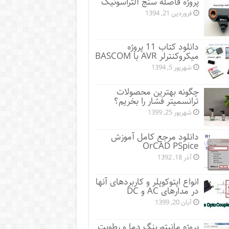
پروژه فاصله سنج آلتراسونیک
فروردین 21, 1394
دانلود کتاب 11 پروژه
میکروکنترلر AVR با BASCOM
شهریور 5, 1394
چگونه بهترین محصولات
ترانسمیتر فشار را بخریم؟
شهریور 25, 1399
دانلود مرجع کامل آموزش
OrCAD PSpice
آذر 18, 1392
انواع اپتوکوپلر و کاربردهای آنها
در مدارهای AC و DC
آبان 20, 1399
پروژه مانيتورينگ دما و رطوبت