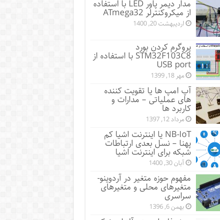
مدار دیمر پاور LED با استفاده
از میکروکنترلر ATmega32
اردیبهشت 20, 1400
پروگرم کردن بورد
STM32F103C8 با استفاده از
USB port
مهر 18, 1399
آپ امپ ها یا تقویت کننده
های عملیاتی – مدارات و
کاربرد ها
مرداد 12, 1397
NB-IoT یا اینترنت اشیا کم
پهنا – نسل بعدی ارتباطات
شبکه برای اینترنت اشیا
آبان 30, 1400
مفهوم حوزه متغیر در آردوینو-
متغیرهای محلی و متغیرهای
سراسری
بهمن 6, 1396