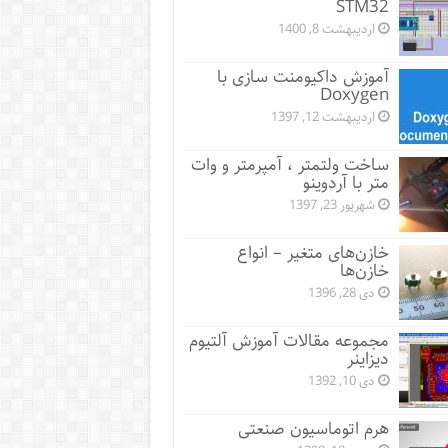
STM32
اردیبهشت 8, 1400
آموزش داکیومنت سازی با
Doxygen
اردیبهشت 12, 1397
ساخت ولتمتر ، آمپرمتر و وات
متر با آردوینو
شهریور 23, 1397
خازن‌های متغیر – انواع
خازن‌ها
دی 28, 1396
مجموعه مقالات آموزش آلتیوم
دیزاینر
دی 10, 1392
هرم اتوماسیون صنعتی