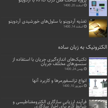
پروژه ساخت قفل‌ درب RFID با آردوینو
اسفند 20, 1400
تغذیه آردوینو با سلول‌های خورشیدی آردوینو
اسفند 14, 1400
الکترونیک به زبان ساده
تکنیک‌های اندازه‌گیری جریان با استفاده از
سنسورهای مختلف جریان
بهمن 24, 1400
انواع ترانسفورمرها و کاربرد آنها
شهریور 10, 1400
فرآیند ارزیابی سازگاری الکترومغناطیسی و
شرایط لازم برای احراز سازگاری