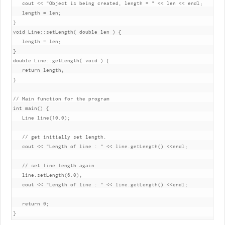
   cout 
<<
"Object is being created, length = "
<<
 len 
<<
 endl
;
   length 
=
 len
;
}
void
Line
::
setLength
(
double
 len 
)
{
   length 
=
 len
;
}
double
Line
::
getLength
(
void
)
{
return
 length
;
}
// Main function for the program
int
 main
()
{
Line
 line
(
10.0
);
// get initially set length.
   cout 
<<
"Length of line : "
<<
 line
.
getLength
()
<<
endl
;
// set line length again
   line
.
setLength
(
6.0
);
   cout 
<<
"Length of line : "
<<
 line
.
getLength
()
<<
endl
;
return
0
;
}