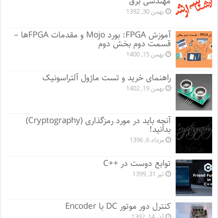
مهندسی برق
بهمن 30, 1392
آموزش FPGA: بورد Mojo و مقدمات FPGA‌ها –
قسمت دوم بخش دوم
بهمن 15, 1400
راهنمای خرید و تست ماژول‌ آلتراسونیک
بهمن 19, 1402
آنچه باید در مورد رمزگذاری (Cryptography)
بدانید!
مرداد 6, 1396
توابع دوست در ++C
تیر 31, 1399
کنترل دور موتور DC با Encoder
آذر 14, 1392