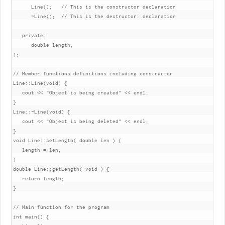
Line
();
// This is the constructor declaration
~
Line
();
// This is the destructor: declaration
private
:
double
 length
;
};
// Member functions definitions including constructor
Line
::
Line
(
void
)
{
   cout 
<<
"Object is being created"
<<
 endl
;
}
Line
::~
Line
(
void
)
{
   cout 
<<
"Object is being deleted"
<<
 endl
;
}
void
Line
::
setLength
(
double
 len 
)
{
   length 
=
 len
;
}
double
Line
::
getLength
(
void
)
{
return
 length
;
}
// Main function for the program
int
 main
()
{