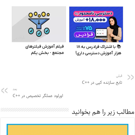
قبلی
تابع سازنده کپی در ++C
بعد
اورلود عملگر تخصیص در ++C
مطالب زیر را هم بخوانید