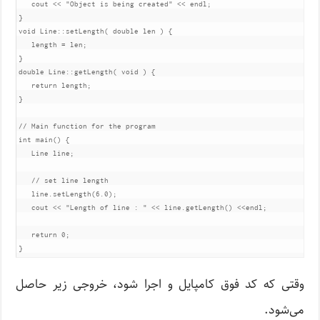
   cout 
<<
"Object is being created"
<<
 endl
;
}
void
Line
::
setLength
(
double
 len 
)
{
   length 
=
 len
;
}
double
Line
::
getLength
(
void
)
{
return
 length
;
}
// Main function for the program
int
 main
()
{
Line
 line
;
// set line length
   line
.
setLength
(
6.0
);
   cout 
<<
"Length of line : "
<<
 line
.
getLength
()
<<
endl
;
return
0
;
}
وقتی که کد فوق کامپایل و اجرا شود، خروجی زیر حاصل
می‌شود.