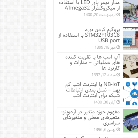
مدار دیمر پاور LED با استفاده
از میکروکنترلر ATmega32
اردیبهشت 20, 1400
پروگرم کردن بورد
STM32F103C8 با استفاده از
USB port
مهر 18, 1399
آپ امپ ها یا تقویت کننده
های عملیاتی – مدارات و
کاربرد ها
مرداد 12, 1397
NB-IoT یا اینترنت اشیا کم
پهنا – نسل بعدی ارتباطات
شبکه برای اینترنت اشیا
آبان 30, 1400
مفهوم حوزه متغیر در آردوینو-
متغیرهای محلی و متغیرهای
سراسری
بهمن 6, 1396