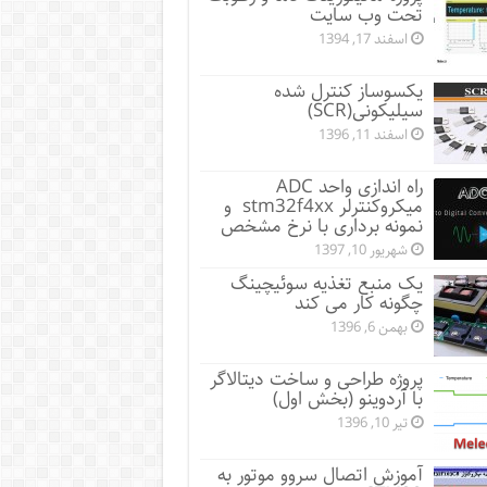
تحت وب سایت
اسفند 17, 1394
یکسوساز کنترل شده
سیلیکونی(SCR)
اسفند 11, 1396
راه اندازی واحد ADC
میکروکنترلر stm32f4xx و
نمونه برداری با نرخ مشخص
شهریور 10, 1397
یک منبع تغذیه سوئیچینگ
چگونه کار می کند
بهمن 6, 1396
پروژه طراحی و ساخت دیتالاگر
با آردوینو (بخش اول)
تیر 10, 1396
آموزش اتصال سروو موتور به