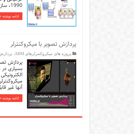
1990، سازمان …
ادامه نوشته »
پردازش تصویر با میکروکنترلر
پروژه های میکروکنترلرهای ARM
,
پردازش
پردازش تصوی
بسیاری در ص
الکترونیکی ک
میکروکنترلر
آنها غیر قاب
ادامه نوشته »