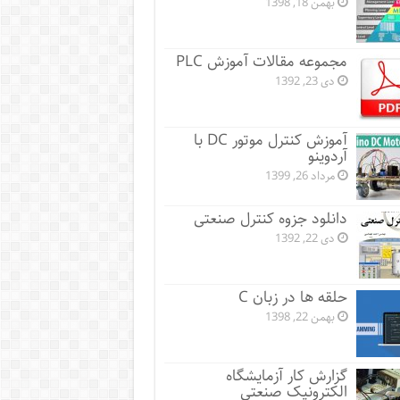
بهمن 18, 1398
مجموعه مقالات آموزش PLC
دی 23, 1392
آموزش کنترل موتور DC با
آردوینو
مرداد 26, 1399
دانلود جزوه کنترل صنعتی
دی 22, 1392
حلقه ها در زبان C
بهمن 22, 1398
گزارش کار آزمایشگاه
الکترونیک صنعتی