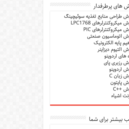
ش های پرطرفدار
ش طراحی منابع تغذیه سوئیچینگ
 میکروکنترلرهای LPC1768
ش میکروکنترلرهای PIC
ش اتوماسیون صنعتی
یم پایه الکترونیک
ش آلتیوم دیزاینر
ه های آردوینو
ش رزبری پای
ش آردوینو
ش زبان C
ش پایتون
ش ++C
رنت اشیاء
 بیشتر برای شما