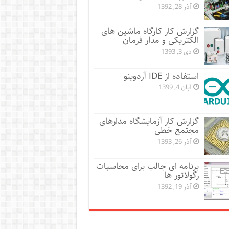
آذر 28, 1392
گزارش کار کارگاه ماشین های
الکتریکی و مدار فرمان
دی 3, 1393
استفاده از IDE آردوینو
آبان 4, 1399
گزارش کار آزمایشگاه مدارهای
مجتمع خطی
آذر 26, 1393
برنامه ای جالب برای محاسبات
رگولاتور ها
آذر 19, 1392