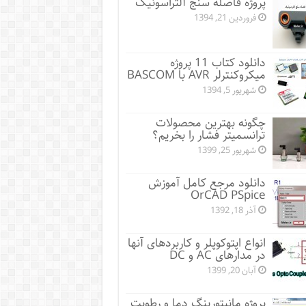
پروژه فاصله سنج آلتراسونیک
فروردین 21, 1394
دانلود کتاب 11 پروژه
میکروکنترلر AVR با BASCOM
شهریور 5, 1394
چگونه بهترین محصولات
ترانسمیتر فشار را بخریم؟
شهریور 25, 1399
دانلود مرجع کامل آموزش
OrCAD PSpice
آذر 18, 1392
انواع اپتوکوپلر و کاربردهای آنها
در مدارهای AC و DC
آبان 20, 1399
پروژه مانيتورينگ دما و رطوبت