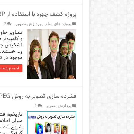
پروژه کشف چهره با استفاده از LBP و SVM
پروژه های متلب
,
پردازش تصویر
2
تصاویر حاوی
و کامپیوتر
تشخیص چهر
و… هستند. 
موجود در تص
ادامه نوشته »
فشرده سازی تصوير به روش MPEG
پردازش تصویر
1
تاریخچه فش
شروع شد . ه
گرافیکی و ع