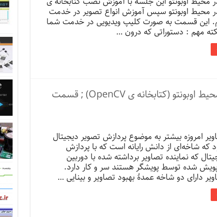
Open در محیط اوبونتو این جلسه با آموزش نصب کتابخانه ی
Open در محیط اوبونتو سپس آموزش انواع تصویر در خدمت
 این قسمت به صورت کلیپ ویدیویی در خدمت شما
نکته مهم : دستوراتی که درون …
پردازش تصویر به زبان پایتون در محیط اوبونتو (کتابخانه ی OpenCV) ; قسمت
یر امروزه بیشتر به موضوع پردازش تصویر دیجیتال
 که شاخه‌ای از دانش رایانه است که با پردازش
تال که نماینده تصاویر برداشته شده با دوربین
 پویش شده توسط پویشگر هستند سر و کار دارد.
یر دارای دو شاخه عمدهٔ بهبود تصاویر و بینایی …