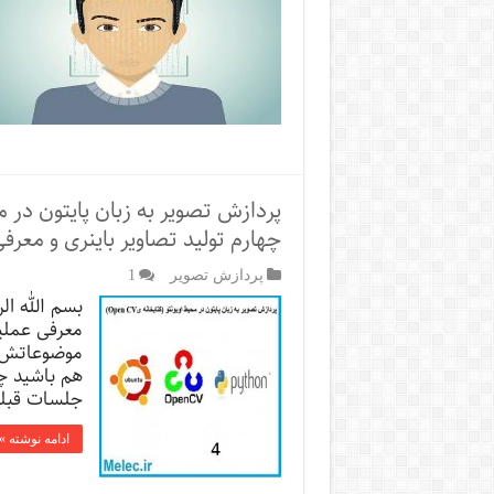
چهارم تولید تصاویر باینری و معر
پردازش تصویر
1
بسم الله ال
معرفی عملی
موضوعاتش رو
هم باشید چ
جلسات قبل
ادامه نوشته »