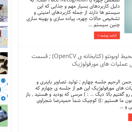
تشخص چهره یا Face Recognition است. به
دلیل کاربردهای بسیار مهم و جذابی که این
سیستم ها دارند از جمله کاربردهای امنیتی و
تشخیص حالات چهره، پیاده سازی و بهینه سازی
چنین سیستم …
ادامه نوشته »
پردازش تصویر به زبان پایتون در محیط اوبونتو (کتابخانه ی OpenCV) ; قسمت
فی عملیات های مورفولوژیک
رحمن الرحیم جلسه چهارم ; تولید تصاویر باینری و
ات های مورفولوژیک این هم از جلسه ی چهارم که
 گفتیم بالا دیگ .. : ) مرسی که بودید و هستید , باز
ون ما هستیم :‌)) کوچیک شما حمیدرضا شجراوی
ی و …