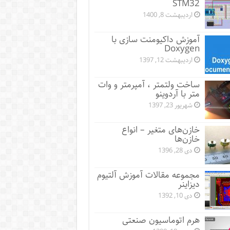
STM32
اردیبهشت 8, 1400
آموزش داکیومنت سازی با
Doxygen
اردیبهشت 12, 1397
ساخت ولتمتر ، آمپرمتر و وات
متر با آردوینو
شهریور 23, 1397
خازن‌های متغیر – انواع
خازن‌ها
دی 28, 1396
مجموعه مقالات آموزش آلتیوم
دیزاینر
دی 10, 1392
هرم اتوماسیون صنعتی