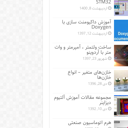
STM32
اردیبهشت 8, 1400
آموزش داکیومنت سازی با
Doxygen
اردیبهشت 12, 1397
ساخت ولتمتر ، آمپرمتر و وات
متر با آردوینو
شهریور 23, 1397
خازن‌های متغیر – انواع
خازن‌ها
دی 28, 1396
مجموعه مقالات آموزش آلتیوم
دیزاینر
دی 10, 1392
هرم اتوماسیون صنعتی