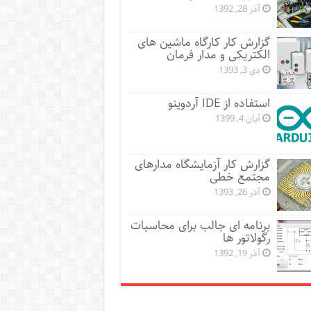
آذر 28, 1392
گزارش کار کارگاه ماشین های
الکتریکی و مدار فرمان
دی 3, 1393
استفاده از IDE آردوینو
آبان 4, 1399
گزارش کار آزمایشگاه مدارهای
مجتمع خطی
آذر 26, 1393
برنامه ای جالب برای محاسبات
رگولاتور ها
آذر 19, 1392