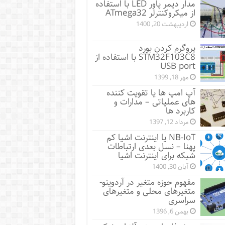
مدار دیمر پاور LED با استفاده
از میکروکنترلر ATmega32
اردیبهشت 20, 1400
پروگرم کردن بورد
STM32F103C8 با استفاده از
USB port
مهر 18, 1399
آپ امپ ها یا تقویت کننده
های عملیاتی – مدارات و
کاربرد ها
مرداد 12, 1397
NB-IoT یا اینترنت اشیا کم
پهنا – نسل بعدی ارتباطات
شبکه برای اینترنت اشیا
آبان 30, 1400
مفهوم حوزه متغیر در آردوینو-
متغیرهای محلی و متغیرهای
سراسری
بهمن 6, 1396