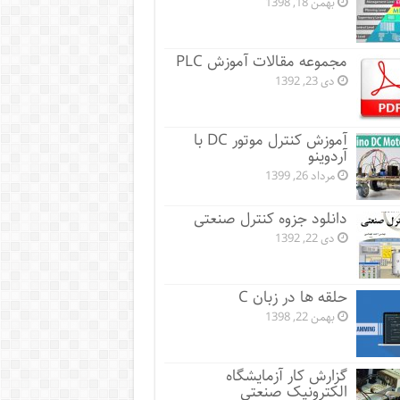
بهمن 18, 1398
مجموعه مقالات آموزش PLC
دی 23, 1392
آموزش کنترل موتور DC با
آردوینو
مرداد 26, 1399
دانلود جزوه کنترل صنعتی
دی 22, 1392
حلقه ها در زبان C
بهمن 22, 1398
گزارش کار آزمایشگاه
الکترونیک صنعتی