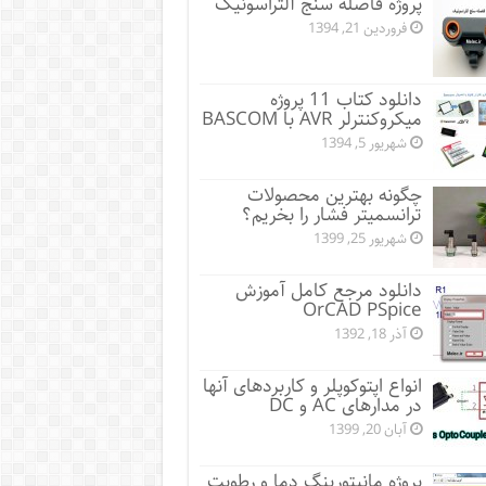
پروژه فاصله سنج آلتراسونیک
فروردین 21, 1394
دانلود کتاب 11 پروژه
میکروکنترلر AVR با BASCOM
شهریور 5, 1394
چگونه بهترین محصولات
ترانسمیتر فشار را بخریم؟
شهریور 25, 1399
دانلود مرجع کامل آموزش
OrCAD PSpice
آذر 18, 1392
انواع اپتوکوپلر و کاربردهای آنها
در مدارهای AC و DC
آبان 20, 1399
پروژه مانيتورينگ دما و رطوبت