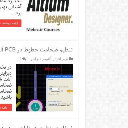
یک برد مدار
آشنایی بهتر
برد …
ادامه نوشته »
تنظیم ضخامت خطوط در PCB آلتیوم دیزاینر
نرم افزار آلتیوم دیزاینر
2
در بخش
آشنا ش
ضخامت 
ضخامت 
باشید،
ادامه 