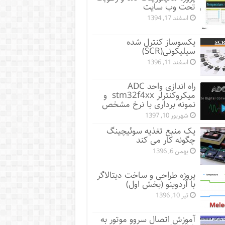
تحت وب سایت
اسفند 17, 1394
یکسوساز کنترل شده
سیلیکونی(SCR)
اسفند 11, 1396
راه اندازی واحد ADC
میکروکنترلر stm32f4xx و
نمونه برداری با نرخ مشخص
شهریور 10, 1397
یک منبع تغذیه سوئیچینگ
چگونه کار می کند
بهمن 6, 1396
پروژه طراحی و ساخت دیتالاگر
با آردوینو (بخش اول)
تیر 10, 1396
آموزش اتصال سروو موتور به