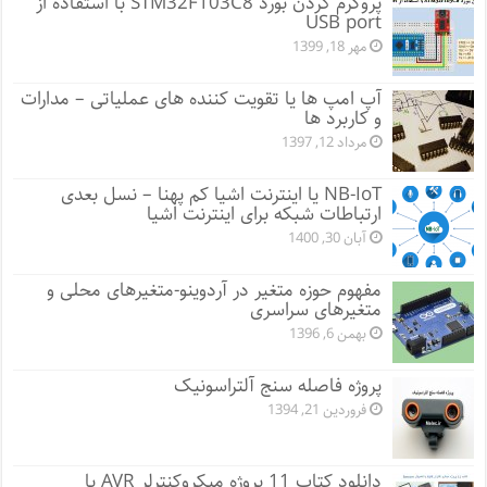
پروگرم کردن بورد STM32F103C8 با استفاده از
USB port
مهر 18, 1399
آپ امپ ها یا تقویت کننده های عملیاتی – مدارات
و کاربرد ها
مرداد 12, 1397
NB-IoT یا اینترنت اشیا کم پهنا – نسل بعدی
ارتباطات شبکه برای اینترنت اشیا
آبان 30, 1400
مفهوم حوزه متغیر در آردوینو-متغیرهای محلی و
متغیرهای سراسری
بهمن 6, 1396
پروژه فاصله سنج آلتراسونیک
فروردین 21, 1394
دانلود کتاب 11 پروژه میکروکنترلر AVR با