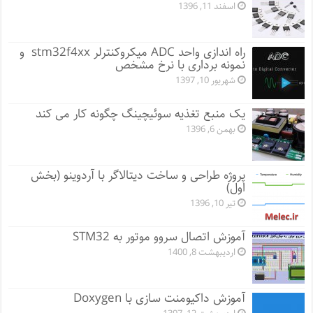
اسفند 11, 1396
راه اندازی واحد ADC میکروکنترلر stm32f4xx و
نمونه برداری با نرخ مشخص
شهریور 10, 1397
یک منبع تغذیه سوئیچینگ چگونه کار می کند
بهمن 6, 1396
پروژه طراحی و ساخت دیتالاگر با آردوینو (بخش
اول)
تیر 10, 1396
آموزش اتصال سروو موتور به STM32
اردیبهشت 8, 1400
آموزش داکیومنت سازی با Doxygen