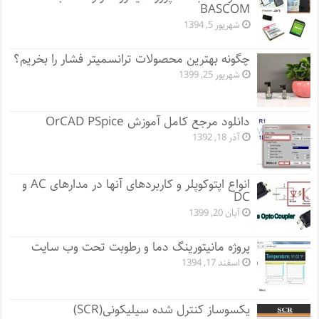
BASCOM
شهریور 5, 1394
چگونه بهترین محصولات ترانسمیتر فشار را بخریم؟
شهریور 25, 1399
دانلود مرجع کامل آموزش OrCAD PSpice
آذر 18, 1392
انواع اپتوکوپلر و کاربردهای آنها در مدارهای AC و
DC
آبان 20, 1399
پروژه مانيتورينگ دما و رطوبت تحت وب سایت
اسفند 17, 1394
یکسوساز کنترل شده سیلیکونی(SCR)