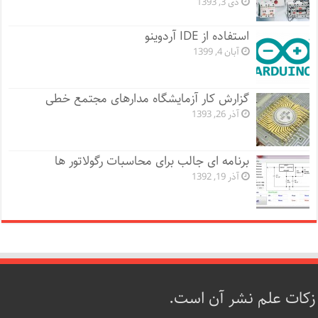
دی 3, 1393
استفاده از IDE آردوینو
آبان 4, 1399
گزارش کار آزمایشگاه مدارهای مجتمع خطی
آذر 26, 1393
برنامه ای جالب برای محاسبات رگولاتور ها
آذر 19, 1392
زکات علم نشر آن است.