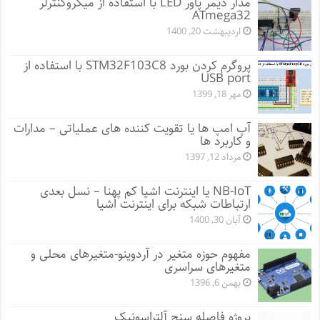
مدار دیمر پاور LED با استفاده از میکروکنترلر
ATmega32
اردیبهشت 20, 1400
پروگرم کردن بورد STM32F103C8 با استفاده از
USB port
مهر 18, 1399
آپ امپ ها یا تقویت کننده های عملیاتی – مدارات
و کاربرد ها
مرداد 12, 1397
NB-IoT یا اینترنت اشیا کم پهنا – نسل بعدی
ارتباطات شبکه برای اینترنت اشیا
آبان 30, 1400
مفهوم حوزه متغیر در آردوینو-متغیرهای محلی و
متغیرهای سراسری
بهمن 6, 1396
پروژه فاصله سنج آلتراسونیک