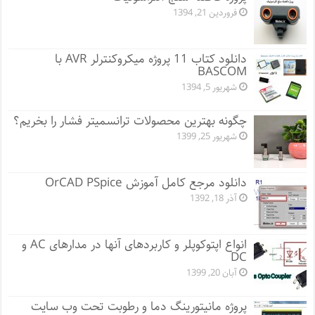
فروردین 21, 1394
دانلود کتاب 11 پروژه میکروکنترلر AVR با
BASCOM
شهریور 5, 1394
چگونه بهترین محصولات ترانسمیتر فشار را بخریم؟
شهریور 25, 1399
دانلود مرجع کامل آموزش OrCAD PSpice
آذر 18, 1392
انواع اپتوکوپلر و کاربردهای آنها در مدارهای AC و
DC
آبان 20, 1399
پروژه مانيتورينگ دما و رطوبت تحت وب سایت