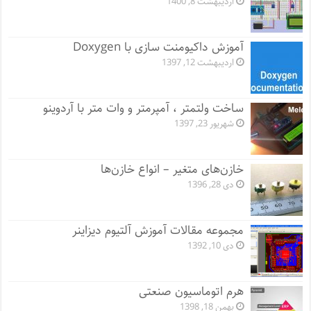
اردیبهشت 8, 1400
آموزش داکیومنت سازی با Doxygen
اردیبهشت 12, 1397
ساخت ولتمتر ، آمپرمتر و وات متر با آردوینو
شهریور 23, 1397
خازن‌های متغیر – انواع خازن‌ها
دی 28, 1396
مجموعه مقالات آموزش آلتیوم دیزاینر
دی 10, 1392
هرم اتوماسیون صنعتی
بهمن 18, 1398