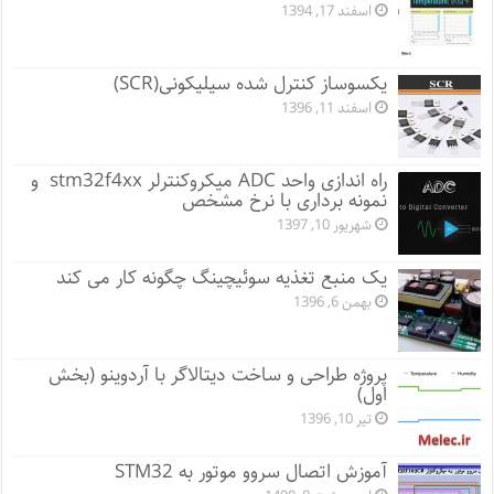
اسفند 17, 1394
یکسوساز کنترل شده سیلیکونی(SCR)
اسفند 11, 1396
راه اندازی واحد ADC میکروکنترلر stm32f4xx و
نمونه برداری با نرخ مشخص
شهریور 10, 1397
یک منبع تغذیه سوئیچینگ چگونه کار می کند
بهمن 6, 1396
پروژه طراحی و ساخت دیتالاگر با آردوینو (بخش
اول)
تیر 10, 1396
آموزش اتصال سروو موتور به STM32