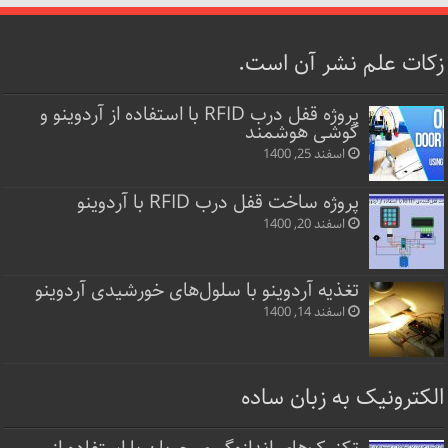
زکات علم نشر آن است.
پروژه قفل‌ درب RFID با استفاده از آردوینو و
گوشی هوشمند
اسفند 25, 1400
پروژه ساخت قفل‌ درب RFID با آردوینو
اسفند 20, 1400
تغذیه آردوینو با سلول‌های خورشیدی آردوینو
اسفند 14, 1400
الکترونیک به زبان ساده