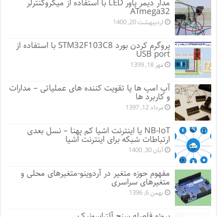
مدار دیمر پاور LED با استفاده از میکروکنترلر
ATmega32
اردیبهشت 20, 1400
پروگرم کردن بورد STM32F103C8 با استفاده از
USB port
مهر 18, 1399
آپ امپ ها یا تقویت کننده های عملیاتی – مدارات
و کاربرد ها
مرداد 12, 1397
NB-IoT یا اینترنت اشیا کم پهنا – نسل بعدی
ارتباطات شبکه برای اینترنت اشیا
آبان 30, 1400
مفهوم حوزه متغیر در آردوینو-متغیرهای محلی و
متغیرهای سراسری
بهمن 6, 1396
پروژه فاصله سنج آلتراسونیک