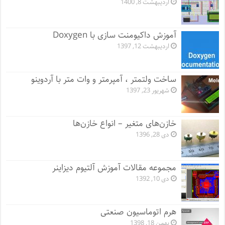
اردیبهشت 8, 1400
آموزش داکیومنت سازی با Doxygen
اردیبهشت 12, 1397
ساخت ولتمتر ، آمپرمتر و وات متر با آردوینو
شهریور 23, 1397
خازن‌های متغیر – انواع خازن‌ها
دی 28, 1396
مجموعه مقالات آموزش آلتیوم دیزاینر
دی 10, 1392
هرم اتوماسیون صنعتی
بهمن 18, 1398