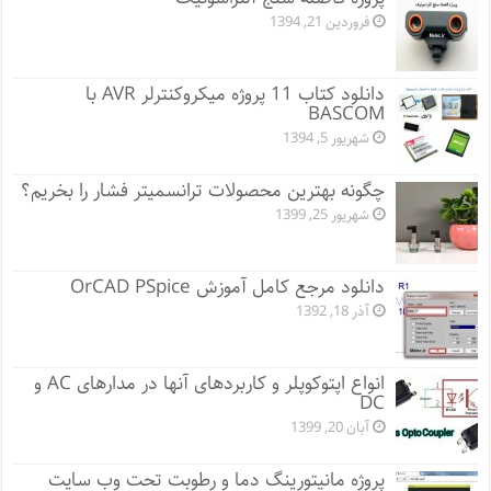
فروردین 21, 1394
دانلود کتاب 11 پروژه میکروکنترلر AVR با
BASCOM
شهریور 5, 1394
چگونه بهترین محصولات ترانسمیتر فشار را بخریم؟
شهریور 25, 1399
دانلود مرجع کامل آموزش OrCAD PSpice
آذر 18, 1392
انواع اپتوکوپلر و کاربردهای آنها در مدارهای AC و
DC
آبان 20, 1399
پروژه مانيتورينگ دما و رطوبت تحت وب سایت