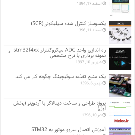
اسفند 17, 1394
یکسوساز کنترل شده سیلیکونی(SCR)
اسفند 11, 1396
راه اندازی واحد ADC میکروکنترلر stm32f4xx و
نمونه برداری با نرخ مشخص
شهریور 10, 1397
یک منبع تغذیه سوئیچینگ چگونه کار می کند
بهمن 6, 1396
پروژه طراحی و ساخت دیتالاگر با آردوینو (بخش
اول)
تیر 10, 1396
آموزش اتصال سروو موتور به STM32