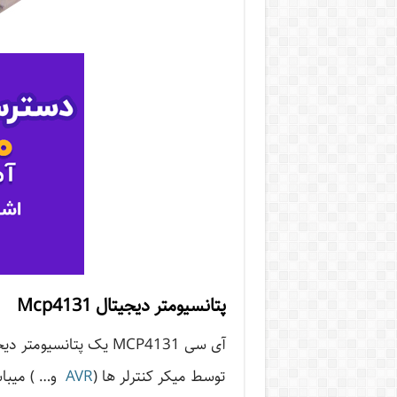
پتانسیومتر دیجیتال Mcp4131
آی سی MCP4131 یک پتانسیومتر دیجیتال حافظه دار با قابلیت کنترل از طریق رابط
توسط میکر کنترلر ها (
AVR
و… ) میب