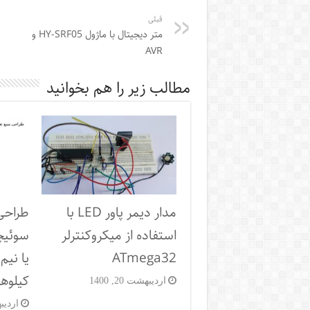
قبلی
متر دیجیتال با ماژول HY-SRF05 و
AVR
مطالب زیر را هم بخوانید
مدار دیمر پاور LED با
طراحی
استفاده از میکروکنترلر
ATmega32
کیلوهر
اردیبهشت 20, 1400
اردیبهشت