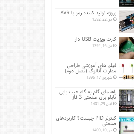
پروژه تولید کننده رمز با AVR
دی 22, 1392
کارت ویزیت USB دار
دی 16, 1392
فیلم های آموزشی طراحی
مدارات آنالوگ (فصل دوم)
شهریور 17, 1396
راهنمای گام به گام عیب یابی
تابلو برق صنعتی 3 فاز
آبان 29, 1401
کنترلر PID چیست؟ کاربردهای
صنعتی
دی 10, 1400