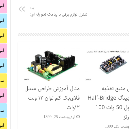
آم
بعد
کنترل لوازم برقی با پیامک (دو رله ای)
آم
آم
آم
آم
سا
 منبع تغذیه
مثال آموزش طراحی مبدل
آم
سوئیچینگ Half-Bridge
فلای‌بک کم توان ۱۲ ولت
یا نیم‌پل 50 وات 100
۱۲‌وات
سا
تز
اردیبهشت 25, 1399
آم
 25, 1399