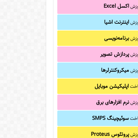
اکسل Excel
وزش
اینترنت اشیا
وزش
برنامه‌نویسی
وزش
پردازش تصویر
وزش
میکروکنترلرها
وزش
اپلیکیشن موبایل
خت
نرم افزارهای برق
وزش
سوئیچینگ SMPS
خت
پروتئوس Proteus
وزش