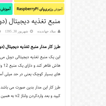
رزبری‌پای RaspberryPi
آموزش‌ه
آموزش
منبع تغذیه دیجیتال (دو
میلاد جهاندیده
شهریور 30, 1395
طرز کار مدار منبع تغذیه دیجیتال (دو
هاش
های بسیار کوچک یعنی در حد میلی آمپر 
کیپد و بعد واردکردن ولتاژ v2 به همین صورت از 0 تا سی ولت می باشد.