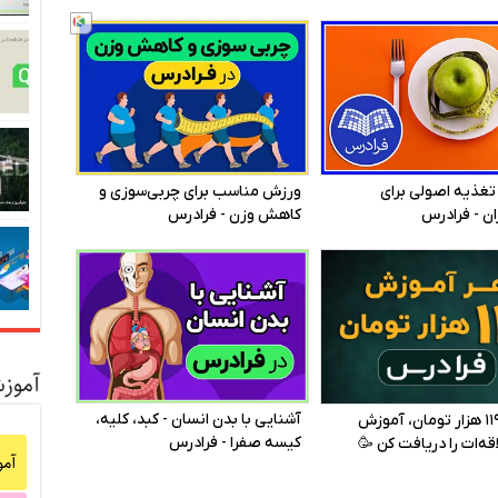
آموز
آم