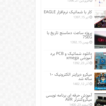
فروردین 21, 1396
کار با شماتیک نرم‌افزار EAGLE
تیر 15, 1397
پروژه ساعت دماسنج تاریخ با
7SEG
بهمن 15, 1392
دانلود شماتیک و PCB برد
آموزشی xmega
آذر 23, 1392
میکرو دیزاینر الکترونیک ۱۰
ساله شد
آذر 12, 1402
آموزش حرفه ای برنامه نویسی
میکروکنترلر AVR
اسفند 23, 1400