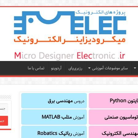
سایر موضوعات آموزشی
رزبری‌پای
آردوینو
تماس با ما
یتون Python
مهندسی برق
دروس
توماسیون صنعتی
متلب MATLAB
آموزش
هندسی الکترونیک
رباتیک Robatics
آموزش