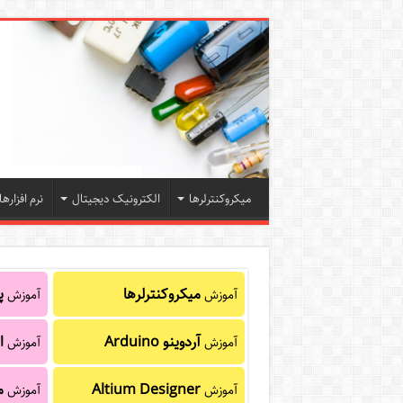
میکروکنترلرها
الکترونیک دیجیتال
نرم افزارها
میکروکنترلرها
پا
آموزش
آموزش
آردوینو Arduino
ا
آموزش
آموزش
Altium Designer
م
آموزش
آموزش