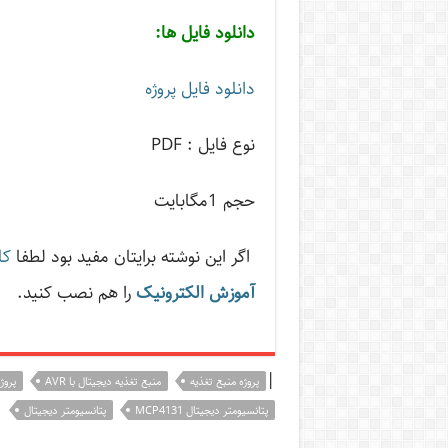
دانلود فایل ها:
دانلود فایل پروژه
نوع فایل : PDF
حجم 1مگابایت
اگر این نوشته‌ برایتان مفید بود لطفا
کا
آموزش الکترونیک
را هم نصب کنید.
|
پروژه منبع تغذیه
منبع تغذیه دیجیتال با AVR
پروژ
پتانسیومتر دیجیتال MCP4131
پتانسیومتر دیجیتال