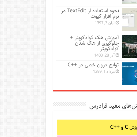
نحوه استفاده از TextEdit در
نرم افزار کیوت
آبان 3, 1397
آموزش هک کوادکوپتر +
جلوگیری از هک شدن
کوادکوپتر
آذر 28, 1403
توابع درون خطی در ++C
مرداد 1, 1399
ش‌های مفید فرادرس
C و C++‎
وزش