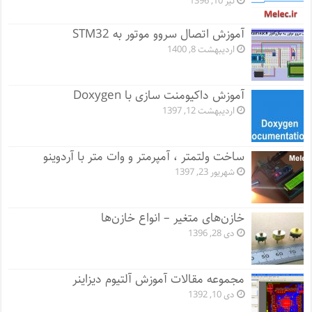
تیر 10, 1396
آموزش اتصال سروو موتور به STM32
اردیبهشت 8, 1400
آموزش داکیومنت سازی با Doxygen
اردیبهشت 12, 1397
ساخت ولتمتر ، آمپرمتر و وات متر با آردوینو
شهریور 23, 1397
خازن‌های متغیر – انواع خازن‌ها
دی 28, 1396
مجموعه مقالات آموزش آلتیوم دیزاینر
دی 10, 1392