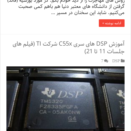
روش های مهاجرت را از دید خودم بگم. در مورد بورسیه (فاند)
گرفتن از دانشگاه های معتبر دنیا هم باهم کمی صحبت
می‌کنیم. شاید این سخنان در مسیر …
ادامه نوشته »
آموزش DSP های سری C55x شرکت TI (فیلم های
جلسات 11 تا 21)
7
DSP