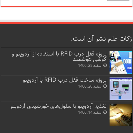
زکات علم نشر آن است.
پروژه قفل‌ درب RFID با استفاده از آردوینو و
گوشی هوشمند
اسفند 25, 1400
پروژه ساخت قفل‌ درب RFID با آردوینو
اسفند 20, 1400
تغذیه آردوینو با سلول‌های خورشیدی آردوینو
اسفند 14, 1400