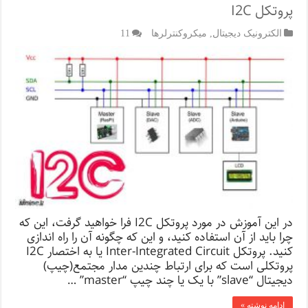
پروتکل I2C
الکترونیک دیجیتال
,
میکروکنترلرها
11
در این آموزش در مورد پروتکل I2C فرا خواهید گرفت، این که
چرا باید از آن استفاده کنید، و این که چگونه آن را راه اندازی
کنید. پروتکل Inter-Integrated Circuit یا به اختصار I2C
پروتکلی است که برای ارتباط چندین مدار مجتمع(چیپ)
دیجیتال “slave” با یک یا چند چیپ “master” …
ادامه نوشته »