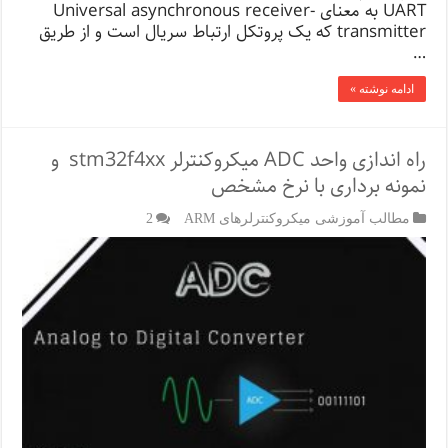
UART به معنای Universal asynchronous receiver-
transmitter که یک پروتکل ارتباط سریال است و از طریق
…
ادامه نوشته »
راه اندازی واحد ADC میکروکنترلر stm32f4xx و
نمونه برداری با نرخ مشخص
مطالب آموزشی میکروکنترلرهای ARM
2