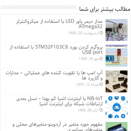
مطالب بیشتر برای شما
مدار دیمر پاور LED با استفاده از میکروکنترلر
ATmega32
اردیبهشت 20, 1400
پروگرم کردن بورد STM32F103C8 با استفاده از
USB port
مهر 18, 1399
آپ امپ ها یا تقویت کننده های عملیاتی – مدارات
و کاربرد ها
مرداد 12, 1397
NB-IoT یا اینترنت اشیا کم پهنا – نسل بعدی
ارتباطات شبکه برای اینترنت اشیا
آبان 30, 1400
مفهوم حوزه متغیر در آردوینو-متغیرهای محلی و
متغیرهای سراسری