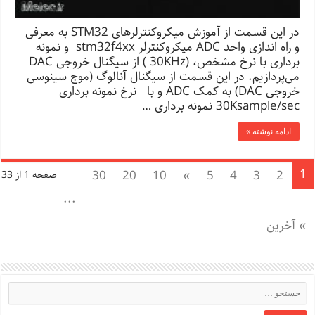
در این قسمت از آموزش میکروکنترلرهای STM32 به معرفی
و راه اندازی واحد ADC میکروکنترلر stm32f4xx و نمونه
برداری با نرخ مشخص، (30KHz ) از سیگنال خروجی DAC
می‌پردازیم. در این قسمت از سیگنال آنالوگ (موج سینوسی
خروجی DAC) به کمک ADC و با نرخ نمونه برداری
30Ksample/sec نمونه برداری …
ادامه نوشته »
1
30
20
10
»
5
4
3
2
صفحه 1 از 33
...
» آخرین