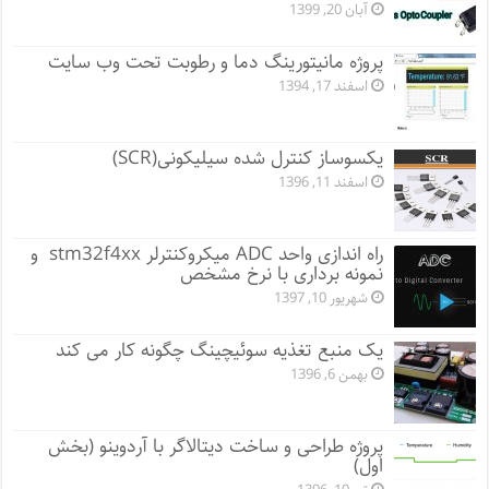
آبان 20, 1399
پروژه مانيتورينگ دما و رطوبت تحت وب سایت
اسفند 17, 1394
یکسوساز کنترل شده سیلیکونی(SCR)
اسفند 11, 1396
راه اندازی واحد ADC میکروکنترلر stm32f4xx و
نمونه برداری با نرخ مشخص
شهریور 10, 1397
یک منبع تغذیه سوئیچینگ چگونه کار می کند
بهمن 6, 1396
پروژه طراحی و ساخت دیتالاگر با آردوینو (بخش
اول)