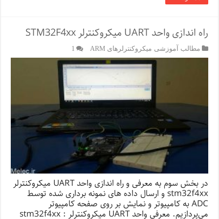
راه اندازی واحد UART میکروکنترلر STM32F4xx
مطالب آموزشی میکروکنترلرهای ARM
1
در بخش سوم به معرفی و راه اندازی واحد UART میکروکنترلر
stm32f4xx و ارسال داده های نمونه برداری شده توسط
ADC به کامپیوتر و نمایش بر روی صفحه کامپیوتر
می‌پردازیم. معرفی واحد UART میکروکنترلر stm32f4xx :