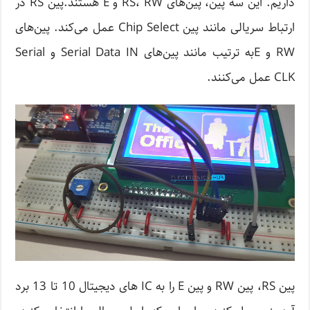
داریم. این سه پین، پین‌های RS، RW و E هستند.پین RS در
ارتباط سریالی مانند پین Chip Select عمل می‌کند. پین‌های
RW و E‌به ترتیب مانند پین‌های Serial Data IN و Serial
CLK عمل می‌کنند.
پین ‌RS، پین RW و پین E را به IC های دیجیتال 10 تا 13 برد