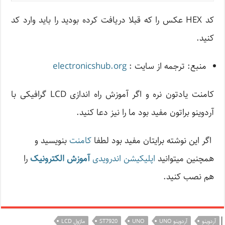
کد HEX عکس را که قبلا دریافت کرده بودید را باید وارد کد
کنید.
منبع: ترجمه از سایت :
electronicshub.org
کامنت یادتون نره و اگر آموزش راه اندازی LCD گرافیکی با
آردوینو براتون مفید بود ما را نیز دعا کنید.
اگر این نوشته‌ برایتان مفید بود لطفا
کامنت
بنویسید و
همچنین میتوانید
اپلیکیشن اندرویدی
آموزش الکترونیک
را
هم نصب کنید.
|
آردوینو
آردوینو UNO
UNO
ST7920
ماژول LCD