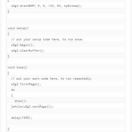
{

  u8g2.drawXBMP( 0, 0, 128, 64, myBitmap);

}

void setup() 

{

  // put your setup code here, to run once:

  u8g2.begin();

  u8g2.clearBuffer();

}

void loop()

{

  // put your main code here, to run repeatedly:

  u8g2.firstPage();

  do

  {

    draw();

  }while(u8g2.nextPage());

  delay(1000);

}