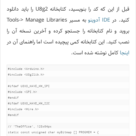
قبل از این که کد را بنویسید، کتابخانه U8g2 را باید دانلود
کنید. در
IDE آدوینو
به مسیر Tools-> Manage Libraries
بروید و نام کتابخانه را جستجو کرده و آخرین نسخه آن را
نصب کنید. این کتابخانه کمی پیچیده است اما راهنمای‌ آن در
اینجا
کامل نوشته شده است.
#include <Arduino.h>

#include <U8g2lib.h>

#ifdef U8X8_HAVE_HW_SPI

#include <SPI.h>

#endif

#ifdef U8X8_HAVE_HW_I2C

#include <Wire.h>

#endif

// 'TheOffice', 128x64px

static const unsigned char myBitmap [] PROGMEM = {
