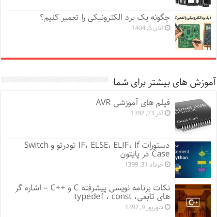
چگونه یک برد الکترونیکی را تعمیر کنیم؟
آبان 6, 1404
آموزش های بیشتر برای شما
فیلم های آموزشی AVR
آذر 23, 1392
دستورات IF، ELSE، ELIF، If تودرتو و Switch
Case در پایتون
خرداد 31, 1399
نکات برنامه نویسی پیشرفته C و ++C – اشاره گر
های تابعی، typedef ، const
شهریور 9, 1397