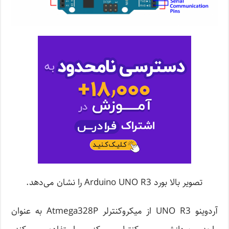
تصویر بالا بورد Arduino UNO R3 را نشان می‌دهد.
آردوینو UNO R3 از میکروکنترلر Atmega328P به عنوان