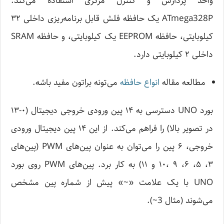
واحد پردازش و کنترل مرکزی استفاده می‌کند.
ATmega328P یک حافظه فلش قابل برنامه‌ریزی داخلی ۳۲
کیلوبایتی، حافظه EEPROM یک کیلوبایتی، و حافظه SRAM
داخلی ۲ کیلوبایتی دارد.
مطالعه مقاله
انواع حافظه
می‌تونه براتون مفید باشه.
بورد UNO دسترسی به ۱۴ پین ورودی خروجی دیجیتال (۰-۱۳
در تصویر بالا) را فراهم می‌کند. از این ۱۴ پین دیجیتال ورودی
خروجی، ۶ پین را می‌توان به عنوان پین‌های PWM (پین‌های
۳، ۵، ۶، ۹ ،۱۰ و ۱۱) به کار برد. پین‌های PWM روی بورد
UNO با یک علامت «~» پیش از شماره پین مشخص
می‌شوند (مثال 3~).