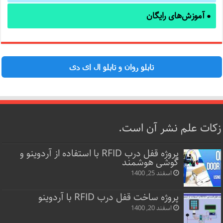
آموزش‌های رایگان
●
تابلو روان و تابلو ال ای دی
زکات علم نشر آن است.
پروژه قفل‌ درب RFID با استفاده از آردوینو و
گوشی هوشمند
اسفند 25, 1400
پروژه ساخت قفل‌ درب RFID با آردوینو
اسفند 20, 1400