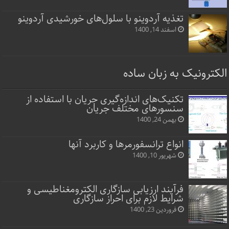
تغذیه آردوینو با سلول‌های خورشیدی آردوینو
اسفند 14, 1400
الکترونیک به زبان ساده
تکنیک‌های اندازه‌گیری جریان با استفاده از
سنسورهای مختلف جریان
بهمن 24, 1400
انواع ترانسفورمرها و کاربرد آنها
شهریور 10, 1400
فرآیند ارزیابی سازگاری الکترومغناطیسی و
شرایط لازم برای احراز سازگاری
فروردین 23, 1400