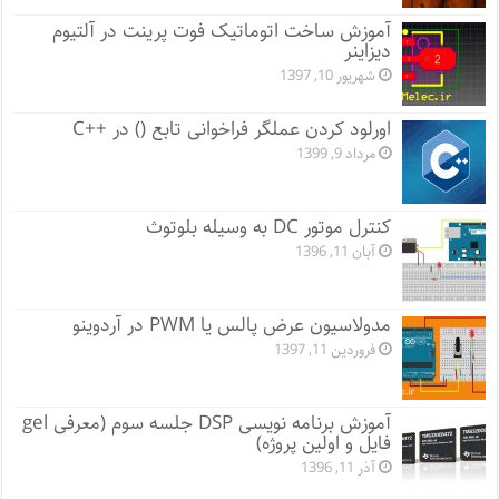
آموزش ساخت اتوماتیک فوت پرینت در آلتیوم
دیزاینر
شهریور 10, 1397
اورلود کردن عملگر فراخوانی تابع () در ++C
مرداد 9, 1399
کنترل موتور DC به وسیله بلوتوث
آبان 11, 1396
مدولاسیون عرض پالس یا PWM در آردوینو
فروردین 11, 1397
آموزش برنامه نویسی DSP جلسه سوم (معرفی gel
فایل و اولین پروژه)
آذر 11, 1396