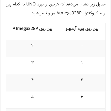
جدول زیر نشان می‌دهد که هرپین از بورد UNO به کدام پین
از میکروکنترلر Atmega328P مربوط می‌شود.
پین روی بورد آردوینو
پین روی
ATmega328P
۲
۰
۳
۱
۴
۲
۵
۳