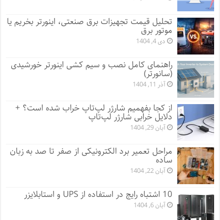
تحلیل قیمت تجهیزات برق صنعتی، اینورتر بخریم یا
موتور برق
دی 4, 1404
راهنمای کامل نصب و سیم کشی اینورتر خورشیدی
(سانورتر)
آذر 11, 1404
از کجا بفهمیم شارژر لپ‌تاپ خراب شده است؟ +
دلایل خرابی شارژر لپ‌تاپ
آبان 29, 1404
مراحل تعمیر برد الکترونیکی از صفر تا صد به زبان
ساده
آبان 22, 1404
10 اشتباه رایج در استفاده از UPS و استابلایزر
آبان 6, 1404