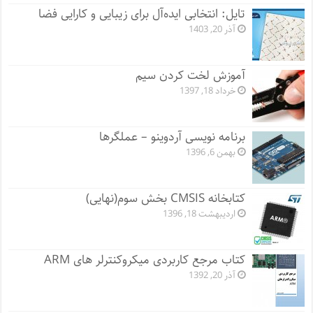
تایل: انتخابی ایده‌آل برای زیبایی و کارایی فضا
آذر 20, 1403
آموزش لخت کردن سیم
خرداد 18, 1397
برنامه نویسی آردوینو – عملگرها
بهمن 6, 1396
کتابخانه CMSIS بخش سوم(نهایی)
اردیبهشت 18, 1396
کتاب مرجع کاربردی میکروکنترلر های ARM
آذر 20, 1392