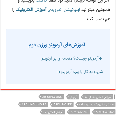
اگر این نوشته‌ برایتان مفید بود لطفا
کامنت
بنویسید و
همچنین میتوانید
اپلیکیشن اندرویدی
آموزش الکترونیک
را
هم نصب کنید.
آموزش‌های آردوینو ورژن دوم
آردوینو چیست؟ مقدمه‌ای بر آردوینو
شروع به کار با بورد آردوینو
|
آموزش الکترونیک از پایه
آردوینو
ARDUINO UNO
آموزش الکترونیک به زبان ساده
ARDUINO IDE
ARDUINO UNO R3
ATMEGA16U2
ATMEGA328P
آموزش الکترونیک