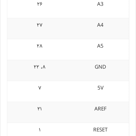
۲۶
A3
۲۷
A4
۲۸
A5
۸، ۲۲
GND
۷
5V
۲۱
AREF
۱
RESET