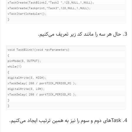
xTaskCreate(TaskBlink2,"Task2 ",128,NULL,1,NULL);

xTaskCreate(Taskprint,"Task3",128,NULL,1,NULL);   

vTaskStartScheduler();

}
حال هر سه را مانند کد زیر تعریف می‌کنیم.
void TaskBlink1(void *pvParameters) 

{

pinMode(8, OUTPUT);

while(1)

{

digitalWrite(8, HIGH);   

vTaskDelay( 200 / portTICK_PERIOD_MS ); 

digitalWrite(8, LOW);    

vTaskDelay( 200 / portTICK_PERIOD_MS ); 

}

}
Task‌های دوم و سوم را نیز به همین ترتیب ایجاد می‌کنیم.