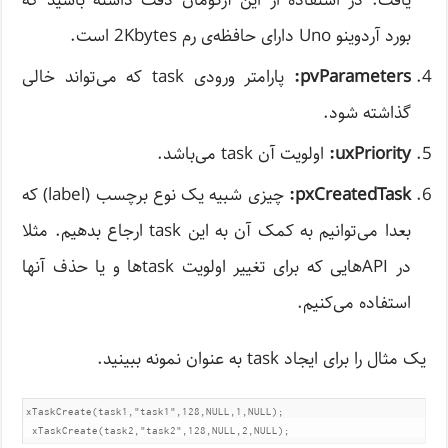
یافت. در استفاده از این آرگومان دقت داشته باشید که
بورد آردوینو Uno دارای حافظه‌ی رم 2Kbytes است.
pvParameters:
پارامتر ورودی task که می‌تواند خالی
گذاشته شود.
uxPriority:
اولویت آن task می‌باشد.
pxCreatedTask:
چیزی شبیه یک نوع برچسب (label) که
بعدا می‌توانیم به کمک آن به این task ارجاع بدهیم. مثلا
در API‌‌هایی که برای تغییر اولویت task‌‌ها و یا حذف آنها
استفاده می‌کنیم.
یک مثال را برای ایجاد task به عنوان نمونه ببینید.
xTaskCreate(task1,"task1",128,NULL,1,NULL);

 xTaskCreate(task2,"task2",128,NULL,2,NULL);