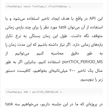
vTaskDelay( const TickType_t xTicksToDelay );
این API در واقع با هدف ایجاد تاخیر استفاده می‌شود و با
استفاده از آن می‌توان task مورد نظر را برای چند بازه‌ی زمانی
متوقف نگه داشت. طول این زمان بستگی به نرخ تکرار
بازه‌های زمانی دارد. اگر نیاز داشته باشیم که این مدت زمان را
به طور دقیق محاسبه کنیم می‌توانیم از
portTICK_PERIOD_MS استفاده کنیم. بنابراین اگر به طور
مثال یک تاخیر ۲۰۰ میلی‌ثانیه‌ای بخواهیم، کافیست دستور
زیر را بنویسیم.
vTaskDelay( 200 / portTICK_PERIOD_MS );