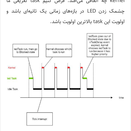
kernel‌ چه اتفاقی می‌افتد. فرض کنیم task تعریفی ما
چشمک زدن LED‌ در بازه‌های زمانی یک ثانیه‌ای باشد و
اولویت این task بالاترین اولویت باشد.