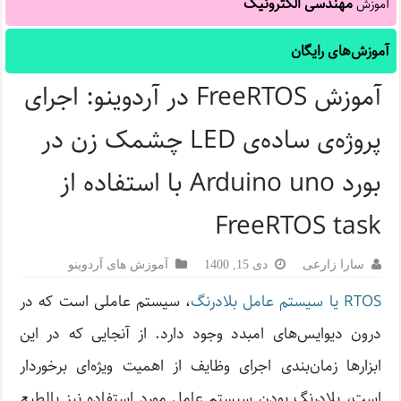
مهندسی الکترونیک
آموزش
آموزش‌های رایگان
آموزش FreeRTOS در آردوینو: اجرای
پروژه‌ی ساده‌ی LED چشمک زن در
بورد Arduino uno با استفاده از
FreeRTOS task
سارا زارعی
دی 15, 1400
آموزش های آردوینو
RTOS یا سیستم عامل بلادرنگ
، سیستم عاملی است که در
درون دیوایس‌های امبدد وجود دارد. از آنجایی که در این
ابزارها زمان‌بندی اجرای وظایف از اهمیت ویژه‌ای برخوردار
است، بلادرنگ بودن سیستم عامل مورد استفاده نیز بالطبع