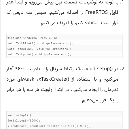
با توجه به توضیحات قسمت قبل پیش می‌رویم و ابتدا هدر
فایل FreeRTOS‌ را اضافه می‌کنیم. سپس سه تابعی که
قرار است استفاده کنیم را تعریف می‌کنیم.
#include <Arduino_FreeRTOS.h>

void TaskBlink1( void *pvParameters );

void TaskBlink2( void *pvParameters );

void Taskprint( void *pvParameters );
در ()void setup، یک ارتباط سریال را با بادریت ۹۶۰۰ آغاز
می‌کنیم و با استفاده از ()task ،xTaskCreateهای مورد
نظرمان را ایجاد می‌کنیم. در ابتدا اولویت هر سه را هم برابر
با یک قرار می‌دهیم.
void setup() {

Serial.begin(9600);

xTaskCreate(TaskBlink1,"Task1",128,NULL,1,NULL);
