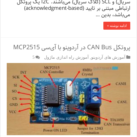
سریال) و SCL (کلاک سریال) می‌باشند. I2C یک پروتکل
ارتباطی مبتنی بر تایید (acknowledgment-based)
می‌باشد، بدین …
ادامه نوشته »
پروتکل CAN Bus در آردوینو با آی‌سی MCP2515
آموزش های آردوینو
,
آموزش راه اندازی ماژول
5