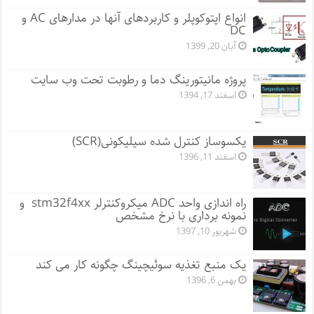
انواع اپتوکوپلر و کاربردهای آنها در مدارهای AC و
DC
آبان 20, 1399
پروژه مانيتورينگ دما و رطوبت تحت وب سایت
اسفند 17, 1394
یکسوساز کنترل شده سیلیکونی(SCR)
اسفند 11, 1396
راه اندازی واحد ADC میکروکنترلر stm32f4xx و
نمونه برداری با نرخ مشخص
شهریور 10, 1397
یک منبع تغذیه سوئیچینگ چگونه کار می کند
بهمن 6, 1396