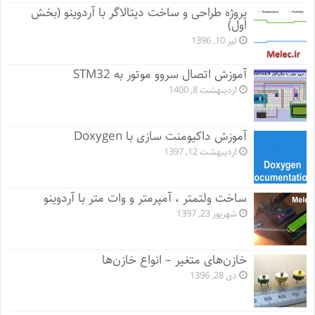
پروژه طراحی و ساخت دیتالاگر با آردوینو (بخش
اول)
تیر 10, 1396
آموزش اتصال سروو موتور به STM32
اردیبهشت 8, 1400
آموزش داکیومنت سازی با Doxygen
اردیبهشت 12, 1397
ساخت ولتمتر ، آمپرمتر و وات متر با آردوینو
شهریور 23, 1397
خازن‌های متغیر – انواع خازن‌ها
دی 28, 1396