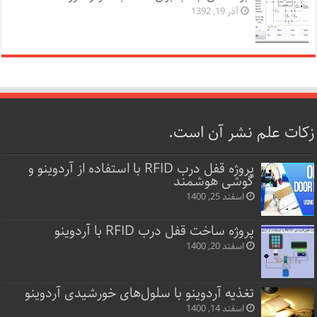
آذر 19, 1392
زکات علم نشر آن است.
پروژه قفل‌ درب RFID با استفاده از آردوینو و
گوشی هوشمند
اسفند 25, 1400
پروژه ساخت قفل‌ درب RFID با آردوینو
اسفند 20, 1400
تغذیه آردوینو با سلول‌های خورشیدی آردوینو
اسفند 14, 1400