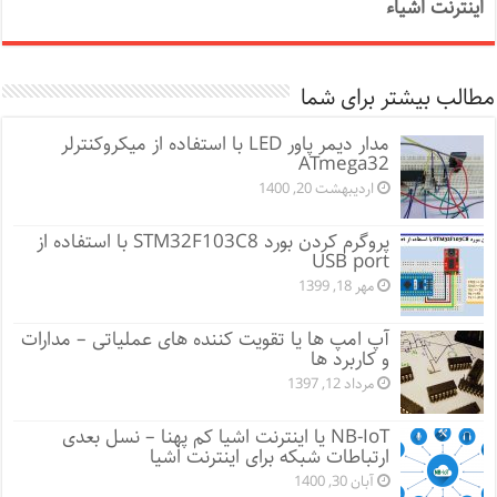
اینترنت اشیاء
مطالب بیشتر برای شما
مدار دیمر پاور LED با استفاده از میکروکنترلر
ATmega32
اردیبهشت 20, 1400
پروگرم کردن بورد STM32F103C8 با استفاده از
USB port
مهر 18, 1399
آپ امپ ها یا تقویت کننده های عملیاتی – مدارات
و کاربرد ها
مرداد 12, 1397
NB-IoT یا اینترنت اشیا کم پهنا – نسل بعدی
ارتباطات شبکه برای اینترنت اشیا
آبان 30, 1400