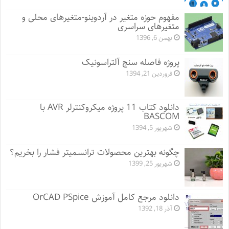
مفهوم حوزه متغیر در آردوینو-متغیرهای محلی و
متغیرهای سراسری
بهمن 6, 1396
پروژه فاصله سنج آلتراسونیک
فروردین 21, 1394
دانلود کتاب 11 پروژه میکروکنترلر AVR با
BASCOM
شهریور 5, 1394
چگونه بهترین محصولات ترانسمیتر فشار را بخریم؟
شهریور 25, 1399
دانلود مرجع کامل آموزش OrCAD PSpice
آذر 18, 1392