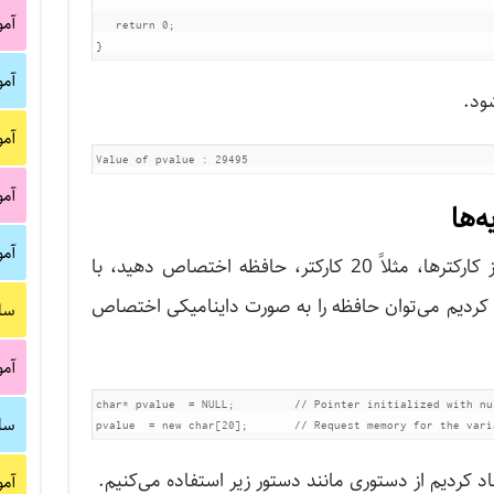
آم
return
0
;
}
آم
شود.
آم
آم
‌ها
آم
فرض کنید می‌خواهید برای یک آرایه از کارکترها، مثلاً 20 کارکتر، حافظه اختصاص دهید، با
ده کردیم می‌توان حافظه را به صورت داینامیکی اختصاص
سا
آم
char* pvalue  = NULL;         // Pointer initialized with nul
سا
pvalue  = new char[20];       // Request memory for the vari
جاد کردیم از دستوری مانند دستور زیر استفاده می‌کنیم.
آم