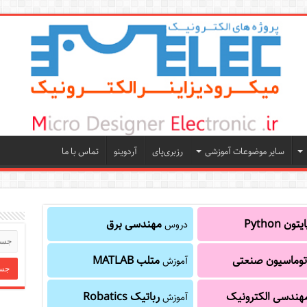
سایر موضوعات آموزشی
رزبری‌پای
آردوینو
تماس با ما
یتون Python
مهندسی برق
دروس
توماسیون صنعتی
متلب MATLAB
آموزش
هندسی الکترونیک
رباتیک Robatics
آموزش