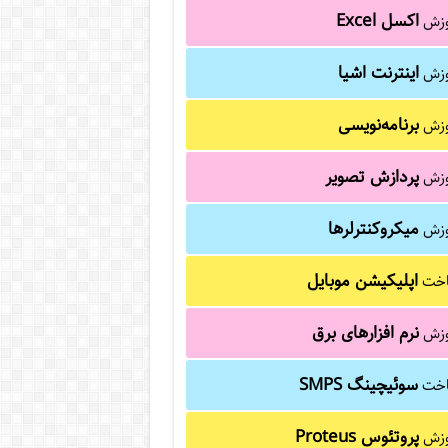
اکسل Excel
وزش
اینترنت اشیا
وزش
برنامه‌نویسی
وزش
پردازش تصویر
وزش
میکروکنترلرها
وزش
اپلیکیشن موبایل
خت
نرم افزارهای برق
وزش
سوئیچینگ SMPS
خت
پروتئوس Proteus
وزش