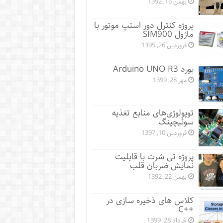
بهمن 16, 1392
پروژه کنترل دور استپ موتور با
ماژول SIM900
فروردین 26, 1395
بورد Arduino UNO R3
مهر 28, 1399
توپولوژی‌های منابع تغذیه
سوئیچینگ
فروردین 10, 1397
پروژه تی شرت با قابلیت
نمایش ضربان قلب
بهمن 22, 1392
کلاس های ذخیره سازی در
++C
خرداد 28, 1399