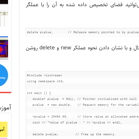
توانید فضای تخصیص داده شده به آن را با عملگر
اجازه دهید این مفهوم را با ارائه یک مثال و با نشان دادن نحوه عملکر new و delete روشن
#include
<iostream>
using
namespace
 std
;
int
 main 
()
{
double
*
 pvalue  
=
 NULL
;
// Pointer initialized with null
آموز
   pvalue  
=
new
double
;
// Request memory for the variabl
*
pvalue 
=
29494.99
;
// Store value at allocated addre
   cout 
<<
"Value of pvalue : "
<<
*
pvalue 
<<
 endl
;
آم
delete
 pvalue
;
// free up the memory.