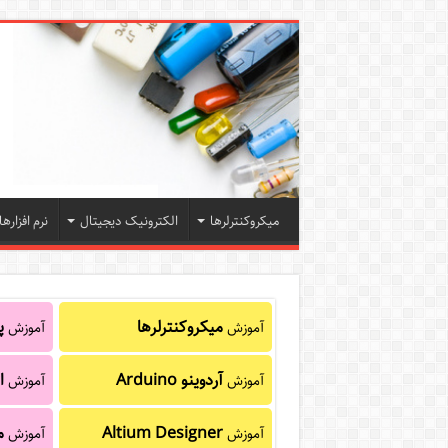
میکروکنترلرها
الکترونیک دیجیتال
نرم افزارها
میکروکنترلرها
پا
آموزش
آموزش
آردوینو Arduino
ا
آموزش
آموزش
Altium Designer
م
آموزش
آموزش