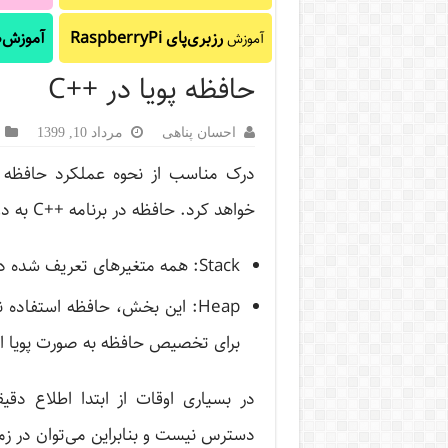
رزبری‌پای RaspberryPi
آموزش‌ه
آموزش
حافظه پویا در ++C
احسان پناهی
مرداد 10, 1399
خواهد کرد. حافظه در برنامه ++C به دو بخش تقسیم خواهد شد.
Stack: همه متغیرهای تعریف شده درون تابع در حافظه stack ذخیره خواهند شد.
Heap: این بخش، حافظه استفاده 
برای تخصیص حافظه به صورت پویا اس
در بسیاری اوقات از ابتدا اطلاع دقیق
دسترس نیست و بنابراین می‌توان در زما