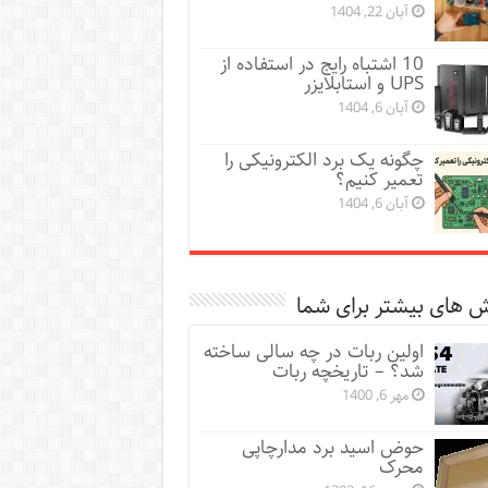
آبان 22, 1404
10 اشتباه رایج در استفاده از
UPS و استابلایزر
آبان 6, 1404
چگونه یک برد الکترونیکی را
تعمیر کنیم؟
آبان 6, 1404
 های بیشتر برای شما
اولین ربات در چه سالی ساخته
شد؟ – تاریخچه ربات
مهر 6, 1400
حوض اسید برد مدارچاپی
محرک