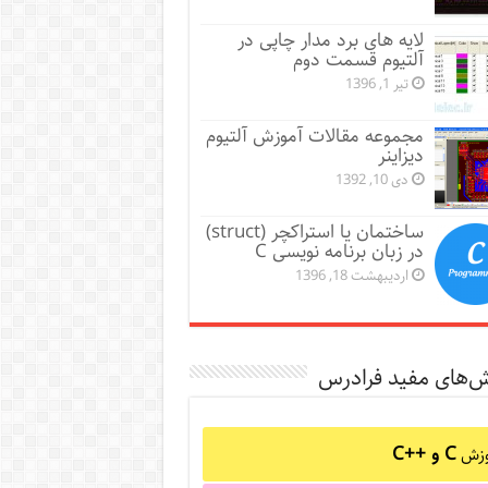
لایه های برد مدار چاپی در
آلتیوم قسمت دوم
تیر 1, 1396
مجموعه مقالات آموزش آلتیوم
دیزاینر
دی 10, 1392
ساختمان یا استراکچر (struct)
در زبان برنامه نویسی C
اردیبهشت 18, 1396
ش‌های مفید فرادرس
C و C++‎
وزش