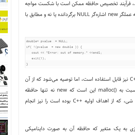
اشد، فرآیند تخصیص حافظه ممکن است با شکست مواجه
شود. بنابراین بهتر است بررسی کنیم که عملگر new اشاره‌گر NULL برگردانده یا نه و مطابق با
double* pvalue  = NULL;

if( !(pvalue  = new double )) {

   cout << "Error: out of memory." <<endl;

   exit(1);

}
تابع ()malloc از زبان C کماکان در ++C نیز قابل استفاده است، اما توصیه می‌شود که از آن
استفاده نکنید. مزیت اصلی new نسبت به ()malloc این است که new نه تنها حافظه
اختصاص می‌دهد، بلکه عمل ساخت شی، که از اهداف اولیه ++C بوده است را نیز انجام
زی به یک متغیر که حافظه آن به صورت داینامیکی