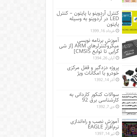
کنترل آردوینو با پایتون – کنترل
LED در آردوینو به وسیله
پایتون
خرداد 16, 1399
آموزش برنامه نویسی
میکروکنترلرهای ARM [از شی
گرایی تا توابع CMSIS]
آبان 26, 1394
پروژه دزدگیر و قفل مرکزی
خودرو با امکانات ویژ
آذر 14, 1392
سوالات کنکور کاردانی به
کارشناسی برق 92
دی 7, 1392
آموزش نصب و راه‌اندازی
نرم‌افزار EAGLE
تیر 14, 1397