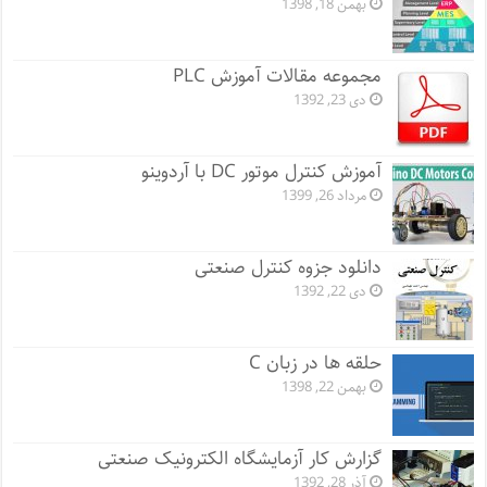
بهمن 18, 1398
مجموعه مقالات آموزش PLC
دی 23, 1392
آموزش کنترل موتور DC با آردوینو
مرداد 26, 1399
دانلود جزوه کنترل صنعتی
دی 22, 1392
حلقه ها در زبان C
بهمن 22, 1398
گزارش کار آزمایشگاه الکترونیک صنعتی
آذر 28, 1392