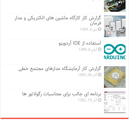
گزارش کار کارگاه ماشین های الکتریکی و مدار
فرمان
دی 3, 1393
استفاده از IDE آردوینو
آبان 4, 1399
گزارش کار آزمایشگاه مدارهای مجتمع خطی
آذر 26, 1393
برنامه ای جالب برای محاسبات رگولاتور ها
آذر 19, 1392