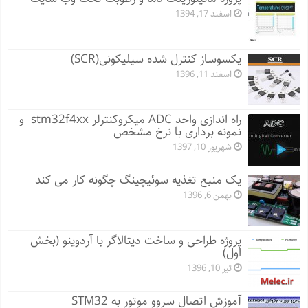
اسفند 17, 1394
یکسوساز کنترل شده سیلیکونی(SCR)
اسفند 11, 1396
راه اندازی واحد ADC میکروکنترلر stm32f4xx و
نمونه برداری با نرخ مشخص
شهریور 10, 1397
یک منبع تغذیه سوئیچینگ چگونه کار می کند
بهمن 6, 1396
پروژه طراحی و ساخت دیتالاگر با آردوینو (بخش
اول)
تیر 10, 1396
آموزش اتصال سروو موتور به STM32