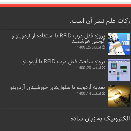
زکات علم نشر آن است.
پروژه قفل‌ درب RFID با استفاده از آردوینو و
گوشی هوشمند
اسفند 25, 1400
پروژه ساخت قفل‌ درب RFID با آردوینو
اسفند 20, 1400
تغذیه آردوینو با سلول‌های خورشیدی آردوینو
اسفند 14, 1400
الکترونیک به زبان ساده