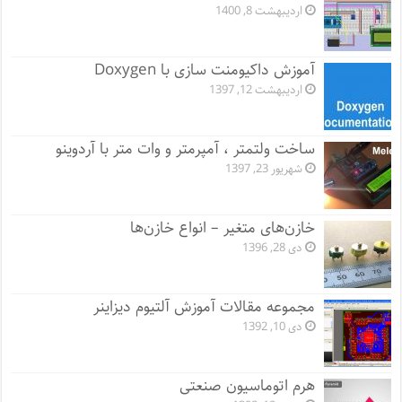
اردیبهشت 8, 1400
آموزش داکیومنت سازی با Doxygen
اردیبهشت 12, 1397
ساخت ولتمتر ، آمپرمتر و وات متر با آردوینو
شهریور 23, 1397
خازن‌های متغیر – انواع خازن‌ها
دی 28, 1396
مجموعه مقالات آموزش آلتیوم دیزاینر
دی 10, 1392
هرم اتوماسیون صنعتی