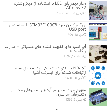
مدار دیمر پاور LED با استفاده از میکروکنترلر
ATmega32
اردیبهشت 20, 1400
پروگرم کردن بورد STM32F103C8 با استفاده از
USB port
مهر 18, 1399
آپ امپ ها یا تقویت کننده های عملیاتی – مدارات
و کاربرد ها
مرداد 12, 1397
NB-IoT یا اینترنت اشیا کم پهنا – نسل بعدی
ارتباطات شبکه برای اینترنت اشیا
آبان 30, 1400
مفهوم حوزه متغیر در آردوینو-متغیرهای محلی و
متغیرهای سراسری
بهمن 6, 1396