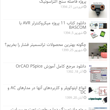
پروژه فاصله سنج آلتراسونیک
فروردین 21, 1394
دانلود کتاب 11 پروژه میکروکنترلر AVR با
BASCOM
شهریور 5, 1394
چگونه بهترین محصولات ترانسمیتر فشار را بخریم؟
شهریور 25, 1399
دانلود مرجع کامل آموزش OrCAD PSpice
آذر 18, 1392
انواع اپتوکوپلر و کاربردهای آنها در مدارهای AC و
DC
آبان 20, 1399
پروژه مانيتورينگ دما و رطوبت تحت وب سایت