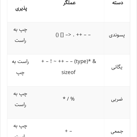
دسته
عملگر
پذیری
چپ به
پسوندی
– –
++
. <
–
[]
()
راست
+ – ! ~ ++ – – (type)* &
راست به
یگانی
sizeof
چپ
چپ به
ضربی
* / %
راست
چپ به
جمعی
+ –
راست