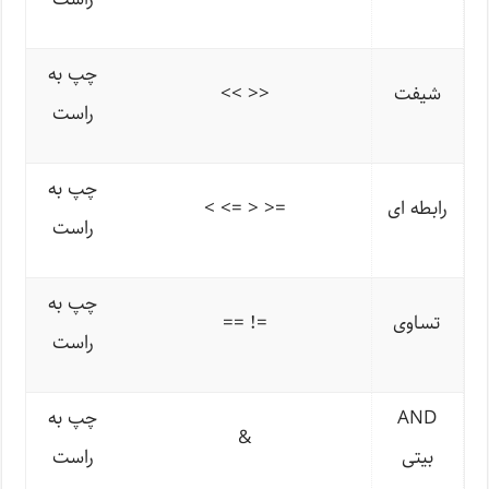
چپ به
شیفت
<< >>
راست
چپ به
رابطه ای
< <= > >=
راست
چپ به
تساوی
== !=
راست
AND
چپ به
&
بیتی
راست