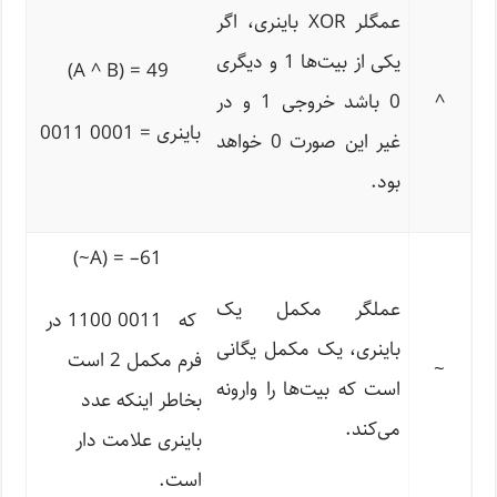
عمگلر XOR باینری، اگر
یکی از بیت‌ها 1 و دیگری
49 = (A ^ B)
^
0 باشد خروجی 1 و در
باینری = 0001 0011
غیر این صورت 0 خواهد
بود.
)
~
A
= (
–
61
عملگر مکمل یک
که 0011 1100 در
باینری، یک مکمل یگانی
فرم مکمل 2 است
~
است که بیت‌ها را وارونه
بخاطر اینکه عدد
می‌کند.
باینری علامت دار
است.