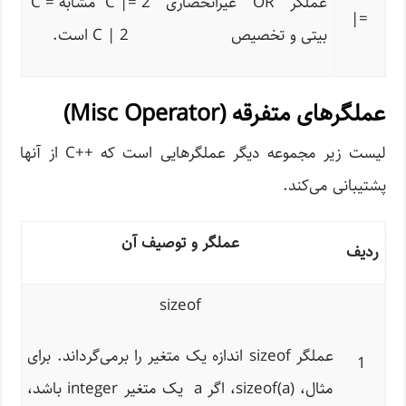
عملگر OR غیرانحصاری
C |= 2 مشابه C =
|
=
بیتی و تخصیص
C | 2 است.
عملگرهای متفرقه (Misc Operator)
لیست زیر مجموعه دیگر عملگرهایی است که ++C از آنها
پشتیبانی می‌کند.
عملگر و توصیف آن
ردیف
sizeof
عملگر sizeof اندازه یک متغیر را برمی‌گرداند. برای
1
مثال، sizeof(a)، اگر a یک متغیر integer باشد،