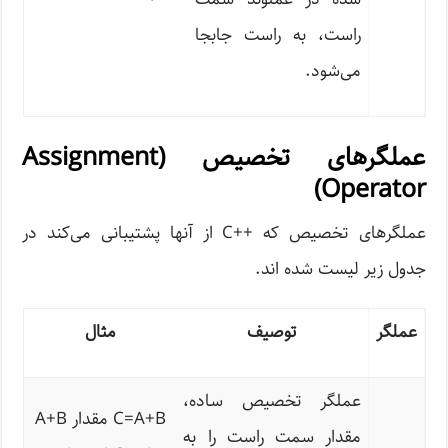
راست، به راست جابجا
می‌شود.
عملگرهای تخصیص (Assignment
Operator)
عملگرهای تخصیص که ++C از آنها پشتیبانی می‌کند در
جدول زیر لیست شده اند.
عملگر
توصیف
مثال
عملگر تخصیص ساده،
C=A+B مقدار A+B
مقدار سمت راست را به