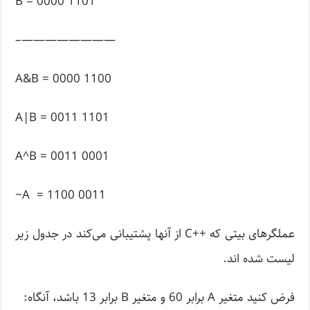
B = 0000 1101
————————–
A&B = 0000 1100
A|B = 0011 1101
A^B = 0011 0001
A = 1100 0011~
عملگرهای بیتی که ++C از آنها پشتیبانی می‌کند در جدول زیر
لیست شده اند.
فرض کنید متغیر A برابر 60 و متغیر B برابر 13 باشد، آنگاه: