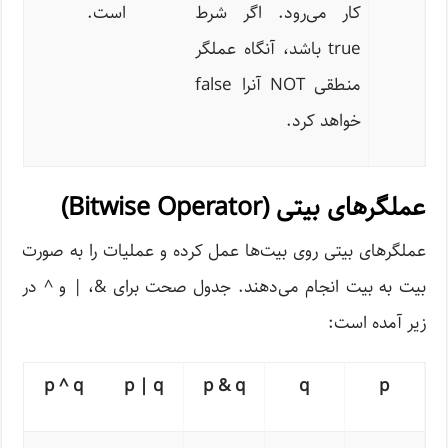
کار می‌رود. اگر شرط
است.
true باشد، آنگاه عملگر
منطقی NOT آنرا false
خواهد کرد.
عملگرهای بیتی (Bitwise Operator)
عملگرهای بیتی روی بیت‌ها عمل کرده و عملیات را به صورت
بیت به بیت انجام می‌دهند. جدول صحت برای &، | و ^ در
زیر آمده است:
p ^ q
p | q
p & q
q
p