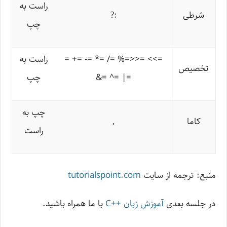
راست به
شرطی
?:
چپ
= += -= *= /= %=>>= <<=
راست به
تخصیص
&= ^= |=
چپ
چپ به
کاما
,
راست
منبع: ترجمه از سایت
tutorialspoint.com
در جلسه بعدی
آموزش زبان ++C
با ما همراه باشید.