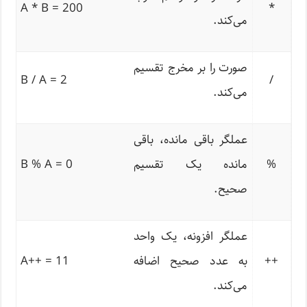
A * B = 200
*
می‌کند.
صورت را بر مخرج تقسیم
B / A = 2
/
می‌کند.
عملگر باقی مانده، باقی
%
مانده یک تقسیم
B % A = 0
صحیح.
عملگر افزونه، یک واحد
++
به عدد صحیح اضافه
A++ = 11
می‌کند.