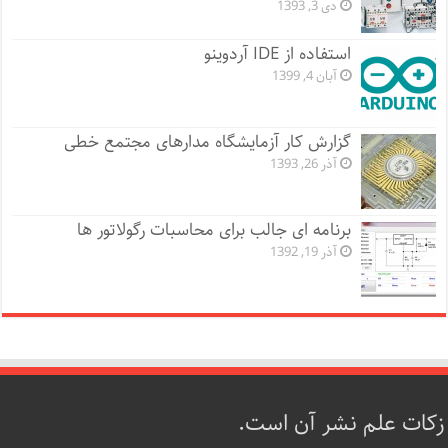
دی 3, 1393
استفاده از IDE آردوینو
آبان 4, 1399
گزارش کار آزمایشگاه مدارهای مجتمع خطی
آذر 26, 1393
برنامه ای جالب برای محاسبات رگولاتور ها
آذر 19, 1392
زکات علم نشر آن است.