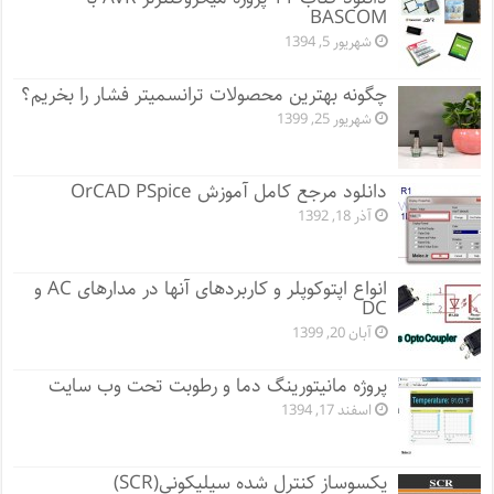
BASCOM
شهریور 5, 1394
چگونه بهترین محصولات ترانسمیتر فشار را بخریم؟
شهریور 25, 1399
دانلود مرجع کامل آموزش OrCAD PSpice
آذر 18, 1392
انواع اپتوکوپلر و کاربردهای آنها در مدارهای AC و
DC
آبان 20, 1399
پروژه مانيتورينگ دما و رطوبت تحت وب سایت
اسفند 17, 1394
یکسوساز کنترل شده سیلیکونی(SCR)