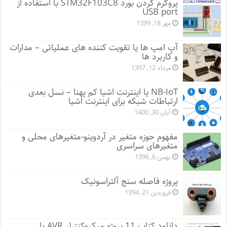
پروگرم کردن بورد STM32F103C8 با استفاده از
USB port
مهر 18, 1399
آپ امپ ها یا تقویت کننده های عملیاتی – مدارات
و کاربرد ها
مرداد 12, 1397
NB-IoT یا اینترنت اشیا کم پهنا – نسل بعدی
ارتباطات شبکه برای اینترنت اشیا
آبان 30, 1400
مفهوم حوزه متغیر در آردوینو-متغیرهای محلی و
متغیرهای سراسری
بهمن 6, 1396
پروژه فاصله سنج آلتراسونیک
فروردین 21, 1394
دانلود کتاب 11 پروژه میکروکنترلر AVR با