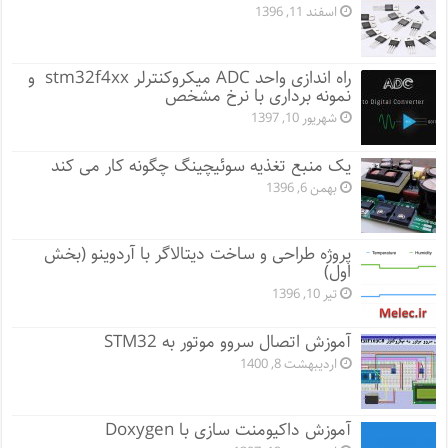
اسفند 11, 1396
راه اندازی واحد ADC میکروکنترلر stm32f4xx و
نمونه برداری با نرخ مشخص
شهریور 10, 1397
یک منبع تغذیه سوئیچینگ چگونه کار می کند
بهمن 6, 1396
پروژه طراحی و ساخت دیتالاگر با آردوینو (بخش
اول)
تیر 10, 1396
آموزش اتصال سروو موتور به STM32
اردیبهشت 8, 1400
آموزش داکیومنت سازی با Doxygen