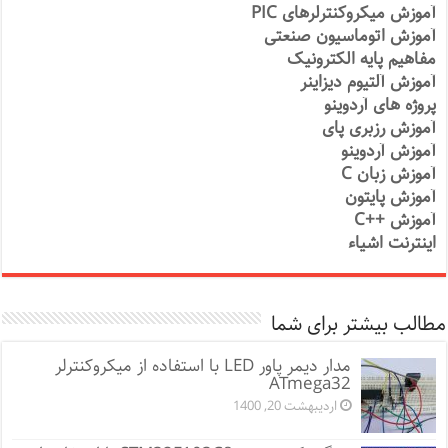
آموزش میکروکنترلرهای PIC
آموزش اتوماسیون صنعتی
مفاهیم پایه الکترونیک
آموزش آلتیوم دیزاینر
پروژه های آردوینو
آموزش رزبری پای
آموزش آردوینو
آموزش زبان C
آموزش پایتون
آموزش ++C
اینترنت اشیاء
مطالب بیشتر برای شما
مدار دیمر پاور LED با استفاده از میکروکنترلر
ATmega32
اردیبهشت 20, 1400