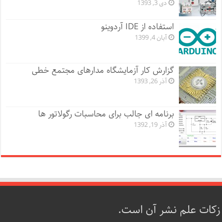
دی 3, 1393
استفاده از IDE آردوینو
آبان 4, 1399
گزارش کار آزمایشگاه مدارهای مجتمع خطی
آذر 26, 1393
برنامه ای جالب برای محاسبات رگولاتور ها
آذر 19, 1392
زکات علم نشر آن است.