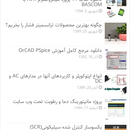
BASCOM
شهریور 5, 1394
چگونه بهترین محصولات ترانسمیتر فشار را بخریم؟
شهریور 25, 1399
دانلود مرجع کامل آموزش OrCAD PSpice
آذر 18, 1392
انواع اپتوکوپلر و کاربردهای آنها در مدارهای AC و
DC
آبان 20, 1399
پروژه مانيتورينگ دما و رطوبت تحت وب سایت
اسفند 17, 1394
یکسوساز کنترل شده سیلیکونی(SCR)