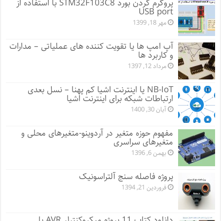
پروگرم کردن بورد STM32F103C8 با استفاده از
USB port
مهر 18, 1399
آپ امپ ها یا تقویت کننده های عملیاتی – مدارات
و کاربرد ها
مرداد 12, 1397
NB-IoT یا اینترنت اشیا کم پهنا – نسل بعدی
ارتباطات شبکه برای اینترنت اشیا
آبان 30, 1400
مفهوم حوزه متغیر در آردوینو-متغیرهای محلی و
متغیرهای سراسری
بهمن 6, 1396
پروژه فاصله سنج آلتراسونیک
فروردین 21, 1394
دانلود کتاب 11 پروژه میکروکنترلر AVR با