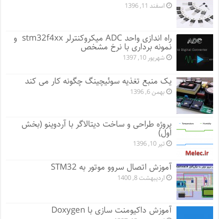
اسفند 11, 1396
راه اندازی واحد ADC میکروکنترلر stm32f4xx و
نمونه برداری با نرخ مشخص
شهریور 10, 1397
یک منبع تغذیه سوئیچینگ چگونه کار می کند
بهمن 6, 1396
پروژه طراحی و ساخت دیتالاگر با آردوینو (بخش
اول)
تیر 10, 1396
آموزش اتصال سروو موتور به STM32
اردیبهشت 8, 1400
آموزش داکیومنت سازی با Doxygen