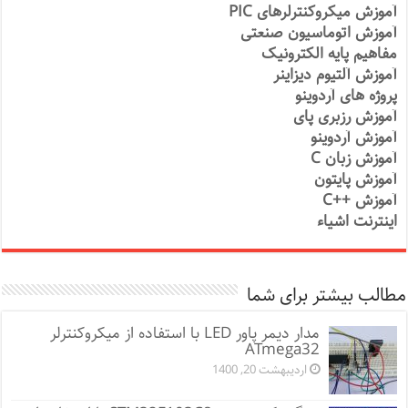
آموزش میکروکنترلرهای PIC
آموزش اتوماسیون صنعتی
مفاهیم پایه الکترونیک
آموزش آلتیوم دیزاینر
پروژه های آردوینو
آموزش رزبری پای
آموزش آردوینو
آموزش زبان C
آموزش پایتون
آموزش ++C
اینترنت اشیاء
مطالب بیشتر برای شما
مدار دیمر پاور LED با استفاده از میکروکنترلر
ATmega32
اردیبهشت 20, 1400