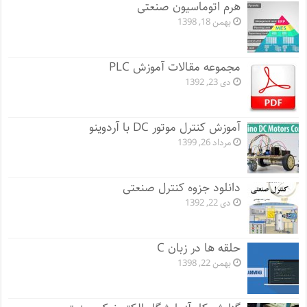
هرم اتوماسیون صنعتی
بهمن 18, 1398
مجموعه مقالات آموزش PLC
دی 23, 1392
آموزش کنترل موتور DC با آردوینو
مرداد 26, 1399
دانلود جزوه کنترل صنعتی
دی 22, 1392
حلقه ها در زبان C
بهمن 22, 1398