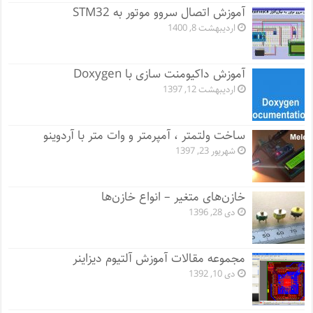
آموزش اتصال سروو موتور به STM32
اردیبهشت 8, 1400
آموزش داکیومنت سازی با Doxygen
اردیبهشت 12, 1397
ساخت ولتمتر ، آمپرمتر و وات متر با آردوینو
شهریور 23, 1397
خازن‌های متغیر – انواع خازن‌ها
دی 28, 1396
مجموعه مقالات آموزش آلتیوم دیزاینر
دی 10, 1392