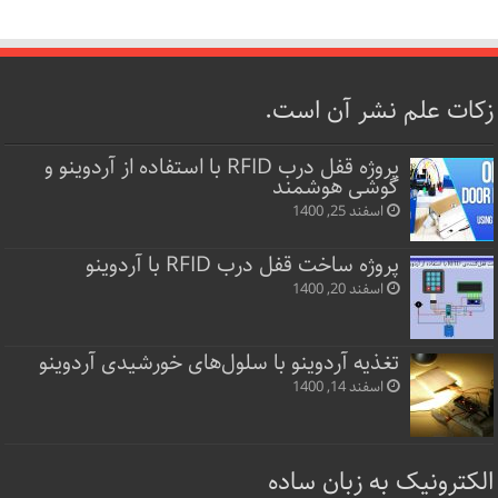
زکات علم نشر آن است.
پروژه قفل‌ درب RFID با استفاده از آردوینو و
گوشی هوشمند
اسفند 25, 1400
پروژه ساخت قفل‌ درب RFID با آردوینو
اسفند 20, 1400
تغذیه آردوینو با سلول‌های خورشیدی آردوینو
اسفند 14, 1400
الکترونیک به زبان ساده