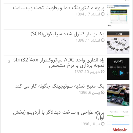
پروژه مانيتورينگ دما و رطوبت تحت وب سایت
اسفند 17, 1394
یکسوساز کنترل شده سیلیکونی(SCR)
اسفند 11, 1396
راه اندازی واحد ADC میکروکنترلر stm32f4xx و
نمونه برداری با نرخ مشخص
شهریور 10, 1397
یک منبع تغذیه سوئیچینگ چگونه کار می کند
بهمن 6, 1396
پروژه طراحی و ساخت دیتالاگر با آردوینو (بخش
اول)
تیر 10, 1396