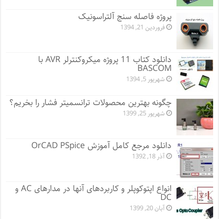
پروژه فاصله سنج آلتراسونیک
فروردین 21, 1394
دانلود کتاب 11 پروژه میکروکنترلر AVR با
BASCOM
شهریور 5, 1394
چگونه بهترین محصولات ترانسمیتر فشار را بخریم؟
شهریور 25, 1399
دانلود مرجع کامل آموزش OrCAD PSpice
آذر 18, 1392
انواع اپتوکوپلر و کاربردهای آنها در مدارهای AC و
DC
آبان 20, 1399