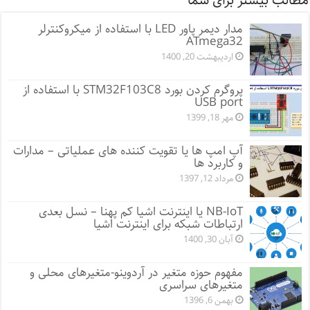
مطالب بیشتر برای شما
مدار دیمر پاور LED با استفاده از میکروکنترلر
ATmega32
اردیبهشت 20, 1400
پروگرم کردن بورد STM32F103C8 با استفاده از
USB port
مهر 18, 1399
آپ امپ ها یا تقویت کننده های عملیاتی – مدارات
و کاربرد ها
مرداد 12, 1397
NB-IoT یا اینترنت اشیا کم پهنا – نسل بعدی
ارتباطات شبکه برای اینترنت اشیا
آبان 30, 1400
مفهوم حوزه متغیر در آردوینو-متغیرهای محلی و
متغیرهای سراسری
بهمن 6, 1396