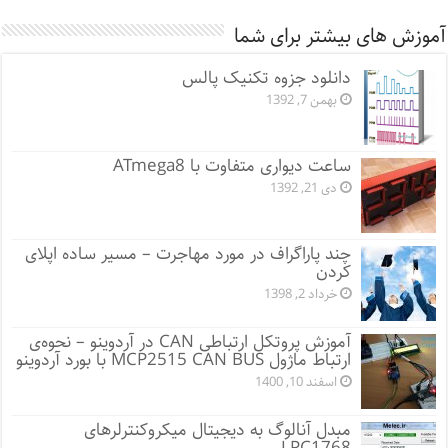
آموزش های بیشتر برای شما
دانلود جزوه تکنیک پالس
بهمن 7, 1392
ساعت دیواری متفاوت با ATmega8
دی 21, 1392
چند پاراگراف در مورد مهاجرت – مسیر ساده اپلای
کردن
خرداد 2, 1398
آموزش پروتکل ارتباطی CAN در آردوینو – نحوه‌ی
ارتباط ماژول MCP2515 CAN BUS با بورد آردوینو
اسفند 10, 1400
مبدل آنالوگ به دیجیتال میکروکنترلرهای