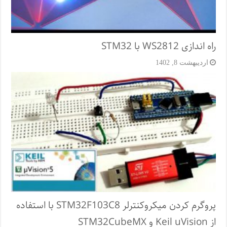
راه اندازی WS2812 با STM32
اردیبهشت 8, 1402
پروگرم کردن میکروکنترلر STM32F103C8 با استفاده
از Keil uVision و STM32CubeMX