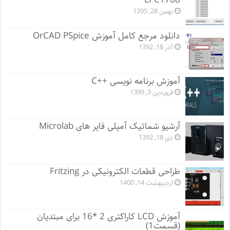
LPC1768
بهمن 28, 1395
دانلود مرجع کامل آموزش OrCAD PSpice
آذر 18, 1392
آموزش برنامه نویسی ++C
فروردین 3, 1399
آرشیو شماتیک آمپلی فایر های Microlab
دی 18, 1392
طراحی قطعات الکترونیکی در Fritzing
اردیبهشت 14, 1400
آموزش LCD کاراکتری 2 *16 برای مبتدیان
(قسمت1)