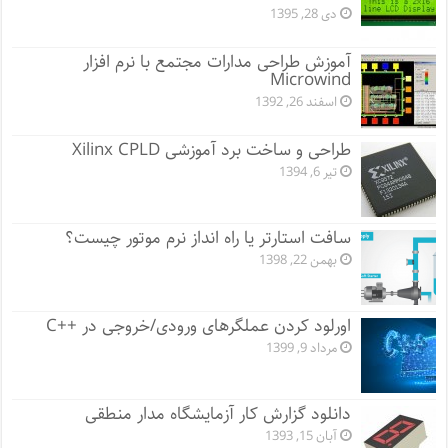
دی 28, 1395
آموزش طراحی مدارات مجتمع با نرم افزار
Microwind
اسفند 26, 1392
طراحی و ساخت برد آموزشی Xilinx CPLD
تیر 6, 1394
سافت استارتر یا راه انداز نرم موتور چیست؟
بهمن 22, 1398
اورلود کردن عملگرهای ورودی/خروجی در ++C
مرداد 9, 1399
دانلود گزارش کار آزمایشگاه مدار منطقی
آبان 15, 1393