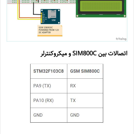
اتصالات بین SIM800C و میکروکنترلر