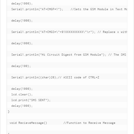
  delay(1000);

  Serial1.println("AT+CMGF=1");    //Sets the GSM Module in Text Mode

  delay(1000);  

  Serial1.println("AT+CMGS=\"+91XXXXXXXXXX\"\r"); // Replace x with mob
  delay(1000);

  Serial1.println("Hi Circuit Digest from GSM Module"); // The SMS text
  delay(100);

  Serial1.println((char)26);// ASCII code of CTRL+Z

  delay(1000);

  lcd.clear();

  lcd.print("SMS SENT");

  delay(1000);

}

 void RecieveMessage()         //Function to Receive Message
