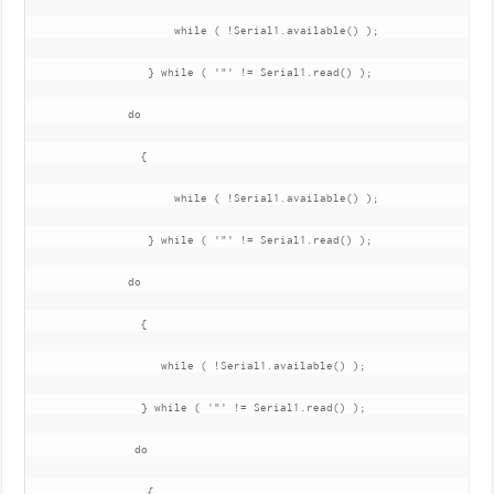
                      while ( !Serial1.available() );    

                  } while ( '"' != Serial1.read() );

               do

                 {

                      while ( !Serial1.available() );    

                  } while ( '"' != Serial1.read() );

               do

                 {

                    while ( !Serial1.available() );    

                 } while ( '"' != Serial1.read() );

                do

                  {
