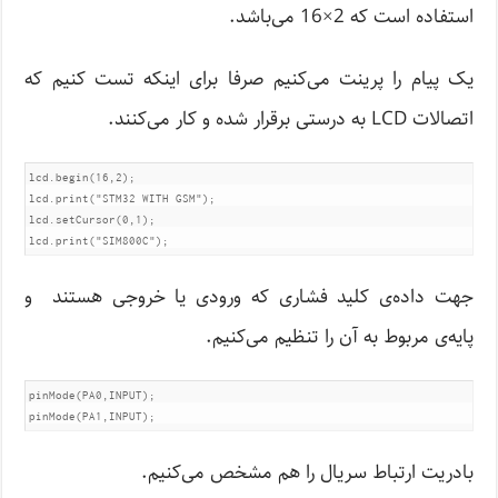
استفاده است که 2×16 می‌باشد.
یک پیام را پرینت می‌کنیم صرفا برای اینکه تست کنیم که
اتصالات LCD به درستی برقرار شده‌ و کار می‌کنند.
lcd.begin(16,2);           

lcd.print("STM32 WITH GSM");   

lcd.setCursor(0,1);

lcd.print("SIM800C");
جهت داده‌ی کلید فشاری که ورودی یا خروجی هستند و
پایه‌ی مربوط به آن را تنظیم می‌کنیم.
pinMode(PA0,INPUT);       

pinMode(PA1,INPUT);
بادریت ارتباط سریال را هم مشخص می‌کنیم.