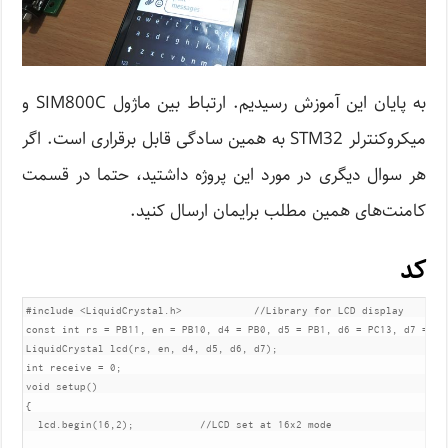
به پایان این آموزش رسیدیم. ارتباط بین ماژول SIM800C و
میکروکنترلر STM32 به همین سادگی قابل برقراری است. اگر
هر سوال دیگری در مورد این پروژه داشتید، حتما در قسمت
کامنت‌های همین مطلب برایمان ارسال کنید.
کد
#include <LiquidCrystal.h>            //Library for LCD display        
const int rs = PB11, en = PB10, d4 = PB0, d5 = PB1, d6 = PC13, d7 = PC
LiquidCrystal lcd(rs, en, d4, d5, d6, d7);

int receive = 0;

void setup()

{

  lcd.begin(16,2);           //LCD set at 16x2 mode
