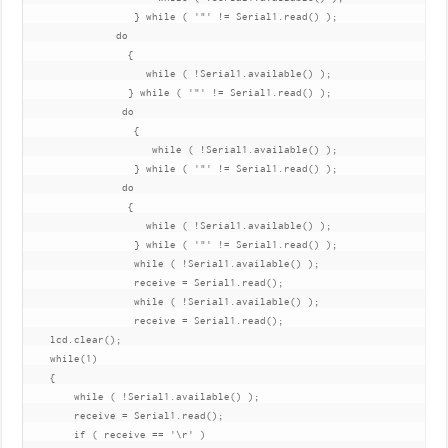
                  } while ( '"' != Serial1.read() );

               do

                 {

                    while ( !Serial1.available() );    

                 } while ( '"' != Serial1.read() );

                do

                  {

                     while ( !Serial1.available() );              

                  } while ( '"' != Serial1.read() );

                do

                 {

                    while ( !Serial1.available() );  

                  } while ( '"' != Serial1.read() );

                  while ( !Serial1.available() );

                  receive = Serial1.read();     

                  while ( !Serial1.available() );

                  receive = Serial1.read();

    lcd.clear();

    while(1)

    {

        while ( !Serial1.available() ); 

        receive = Serial1.read();

        if ( receive == '\r' )   
