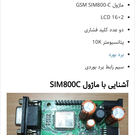
ماژول GSM SIM800-C
LCD 16×2
دو عدد کلید فشاری
پتانسیومتر 10K
برد بورد
سیم رابط برد بوردی
آشنایی با ماژول SIM800C