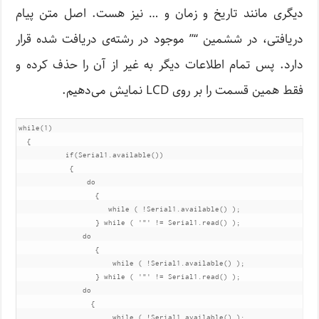
دیگری مانند تاریخ و زمان و … نیز هست. اصل متن پیام
دریافتی، در ششمین “” موجود در رشته‌ی دریافت شده قرار
دارد. پس تمام اطلاعات دیگر به غیر از آن را حذف کرده و
فقط همین قسمت را بر روی LCD نمایش می‌دهیم.
while(1)

  {

           if(Serial1.available())

            {

                do

                  {

                     while ( !Serial1.available() );    

                  } while ( '"' != Serial1.read() );

               do

                  {

                      while ( !Serial1.available() );    

                  } while ( '"' != Serial1.read() );

               do

                 {

                      while ( !Serial1.available() );    
