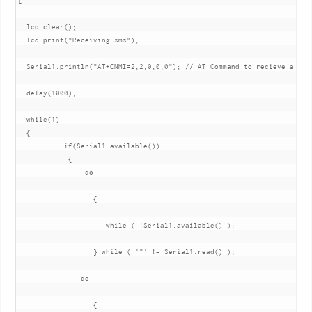
{

  lcd.clear();

  lcd.print("Receiving sms");

  Serial1.println("AT+CNMI=2,2,0,0,0"); // AT Command to recieve a live
  delay(1000);

  while(1)

  {

           if(Serial1.available())

            {

                do

                  {

                     while ( !Serial1.available() );    

                  } while ( '"' != Serial1.read() );

               do

                  {
