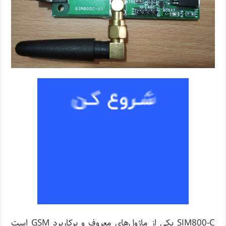
SIM800-C یکی از ماژول‌های معروف و پرکاربرد GSM است