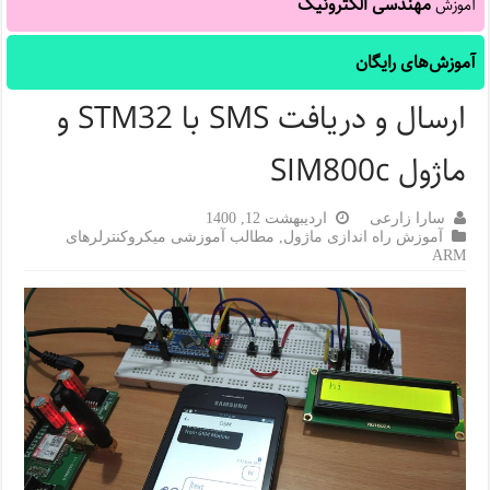
مهندسی الکترونیک
آموزش
آموزش‌های رایگان
ارسال و دریافت SMS با STM32 و
ماژول SIM800c
سارا زارعی
اردیبهشت 12, 1400
آموزش راه اندازی ماژول
,
مطالب آموزشی میکروکنترلرهای
ARM