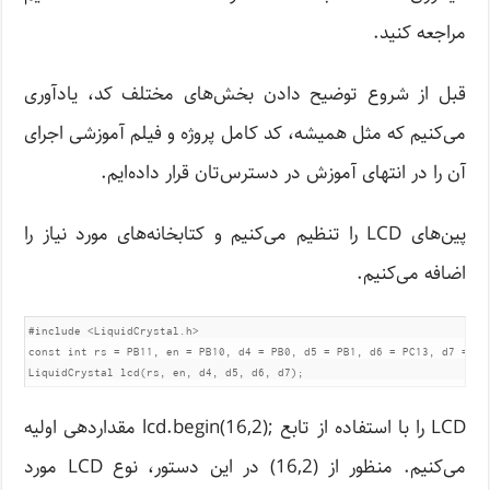
مراجعه کنید.
قبل از شروع توضیح دادن بخش‌های مختلف کد، یادآوری
می‌کنیم که مثل همیشه، کد کامل پروژه و فیلم آموزشی اجرای
آن را در انتهای آموزش در دسترس‌تان قرار داده‌ایم.
پین‌های LCD را تنظیم می‌کنیم و کتابخانه‌های مورد نیاز را
اضافه می‌کنیم.
#include <LiquidCrystal.h>                           

const int rs = PB11, en = PB10, d4 = PB0, d5 = PB1, d6 = PC13, d7 = PC1
LiquidCrystal lcd(rs, en, d4, d5, d6, d7);
LCD را با استفاده از تابع ;(lcd.begin(16,2 مقداردهی اولیه
می‌کنیم. منظور از (16,2) در این دستور، نوع LCD مورد