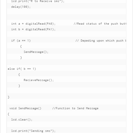
  lcd.print("R to Receive sms");

  delay(100);

  int a = digitalRead(PA0);          //Read status of the push buttons

  int b = digitalRead(PA1);

  if (a == 1)                         // Depeding upon which push butt
       {

         SendMessage();

       } 

else if( b == 1)

      {

         RecieveMessage();

      }

} 

 void SendMessage()      //Function to Send Message

{

  lcd.clear();

  lcd.print("Sending sms");
