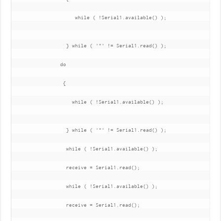
                     while ( !Serial1.available() );  

                  } while ( '"' != Serial1.read() );

                do

                 {

                    while ( !Serial1.available() );  

                  } while ( '"' != Serial1.read() );

                  while ( !Serial1.available() );

                  receive = Serial1.read();     

                  while ( !Serial1.available() );

                  receive = Serial1.read();
