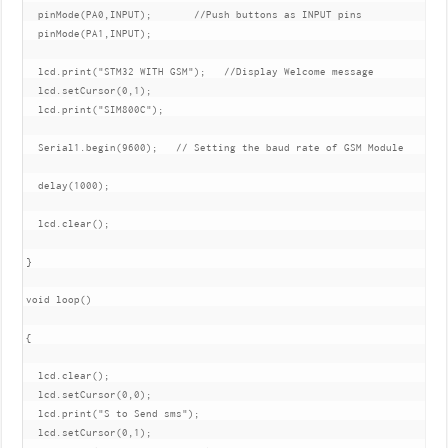
  pinMode(PA0,INPUT);       //Push buttons as INPUT pins

  pinMode(PA1,INPUT);

  lcd.print("STM32 WITH GSM");   //Display Welcome message

  lcd.setCursor(0,1);

  lcd.print("SIM800C");

  Serial1.begin(9600);   // Setting the baud rate of GSM Module 

  delay(1000);

  lcd.clear();

}

void loop()

{

  lcd.clear();

  lcd.setCursor(0,0);

  lcd.print("S to Send sms");

  lcd.setCursor(0,1);
