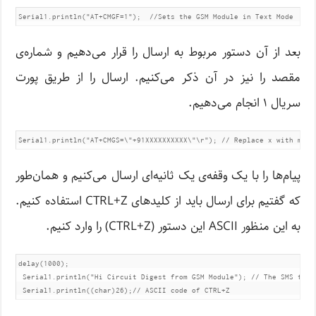
Serial1.println("AT+CMGF=1");  //Sets the GSM Module in Text Mode
بعد از آن دستور مربوط به ارسال را قرار می‌دهیم و شماره‌ی
مقصد را نیز در آن ذکر می‌کنیم. ارسال را از طریق پورت
سریال ۱ انجام می‌دهیم.
Serial1.println("AT+CMGS=\"+91XXXXXXXXXX\"\r"); // Replace x with mobi
پیام‌ها را با یک وقفه‌ی یک ثانیه‌ای ارسال می‌کنیم و همان‌طور
که گفتیم برای ارسال باید از کلیدهای CTRL+Z استفاده کنیم.
به این منظور ASCII این دستور (CTRL+Z) را وارد کنیم.
delay(1000);

 Serial1.println("Hi Circuit Digest from GSM Module"); // The SMS text 
 Serial1.println((char)26);// ASCII code of CTRL+Z