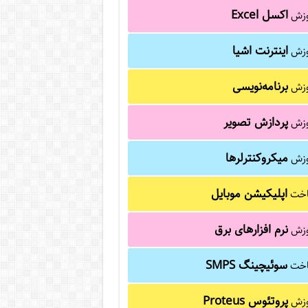
اکسل Excel
وزش
اینترنت اشیا
وزش
برنامه‌نویسی
وزش
پردازش تصویر
وزش
میکروکنترلرها
وزش
اپلیکیشن موبایل
خت
نرم افزارهای برق
وزش
سوئیچینگ SMPS
خت
پروتئوس Proteus
وزش