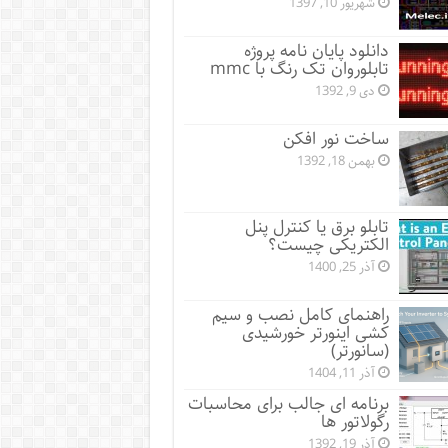
شهریور 10, 1397
دانلود پایان نامه پروژه
تابلوروان تک رنگ با mmc
دی 9, 1392
ساخت نور افکن
بهمن 18, 1392
تابلو برق یا کنترل پنل
الکتریکی چیست؟
آذر 25, 1400
راهنمای کامل نصب و سیم
کشی اینورتر خورشیدی
(سانورتر)
آذر 11, 1404
برنامه ای جالب برای محاسبات
رگولاتور ها
آذر 19, 1392