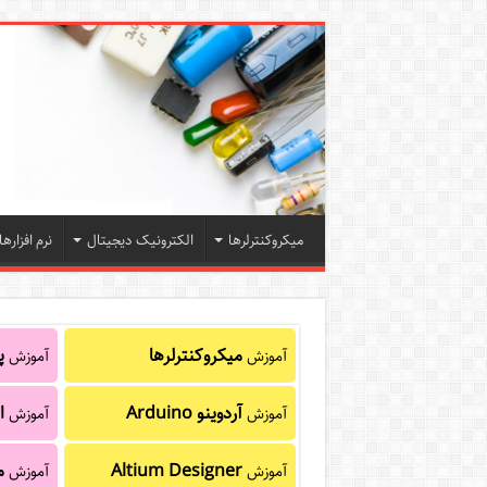
میکروکنترلرها
الکترونیک دیجیتال
نرم افزارها
میکروکنترلرها
پا
آموزش
آموزش
آردوینو Arduino
ا
آموزش
آموزش
Altium Designer
م
آموزش
آموزش