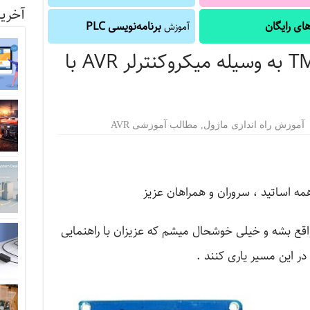
آخرین
ای رایگان
برنامه‌نویسی PLC
آموزش
راه اندازی ماژول TM1637 به وسیله میکروکنترلر AVR با
آموزش راه اندازی ماژول
,
مطالب آموزشی AVR
 اساتید ، سروران و همراهان عزیز
واقع بشه و خیلی خوشحال میشم که عزیزان با راهنمایی
در این مسیر یاری کنند .