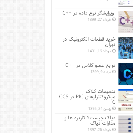
ویرایشگر نوع داده در ++C
خرداد 27, 1399
خرید قطعات الکترونیک در
تهران
خرداد 16, 1401
توابع عضو کلاس در ++C
مرداد 9, 1399
تنظیمات کلاک
میکروکنترلرهای PIC در CCS
C
بهمن 24, 1395
دیاک چیست؟ کاربرد ها و
مدارات دیاک
خرداد 26, 1397