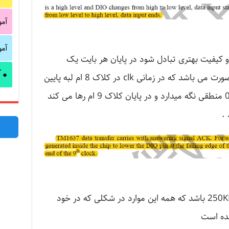
آم
آم
دقت و کیفیت بهتری تبادل شود در پایان هر بایت یک
آ
●
سیگنال ACK تولید می کند که به این صورت می باشد که در زمانی clk در کلاک 8 ام لبه پایین
رونده را تولید می کند dio را در حالت 0 منطقی نگه میدارد و در پایان کلاک 9 ام رها می کند
.
فرکانس ارتباط با تراشه باید کمتر از 250KHz باشد که همه این موارد در شکلی که در خود
ده است