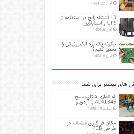
آبان 22, 1404
10 اشتباه رایج در استفاده از
UPS و استابلایزر
آبان 6, 1404
چگونه یک برد الکترونیکی را
تعمیر کنیم؟
آبان 6, 1404
 های بیشتر برای شما
راه اندازی شتاب سنج
ADXL345 با آردوینو
اسفند 19, 1398
مکان قرارگیری قطعات در
طراحی PCB