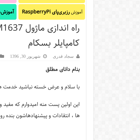
رزبری‌پای RaspberryPi
آموزش‌ه
آموزش
کامپایلر بسکام
سجاد قدری
شهریور 30, 1396
بنام دانای مطلق
با سلام و عرض خسته نباشید خدمت همه
این اولین پست منه امیدوارم که مفید 
ها ، انتقادات و پیشنهادهاشون بنده رو 