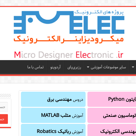
سایر موضوعات آموزشی
رزبری‌پای
آردوینو
تماس با ما
یتون Python
مهندسی برق
دروس
توماسیون صنعتی
متلب MATLAB
آموزش
هندسی الکترونیک
رباتیک Robatics
آموزش