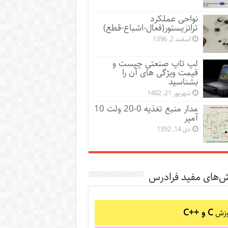
نواحی عملکرد
ترانزیستور(فعال-اشباع-قطع)
اسفند 2, 1396
لپ تاپ صنعتی چیست و
قیمت ویژگی های آن را
بشناسید
شهریور 21, 1402
مدار منبع تغذیه 0-20 ولت 10
آمپر
دی 14, 1392
ش‌های مفید فرادرس
C و C++‎
وزش