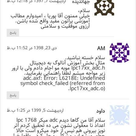
جهاندیده
اردیبهشت 7, 1397 در 12:18 ب.ظ
سلام،
خیلی ممنون آقا پوریا ، امیدوارم مطالب
آموزشی براتون مفید واقع شده باشن.
آرزوی موفقیت و سلامتی
پاسخ
AM
دی 23, 1398 در 11:52 ب.ظ
سلام خسته نباشید.
مثال بخش آموزش آنالوگ به دیجیتال
lpc17xx_adc.h موبه مو اجام دادم ولی با ارور
زیر مواجه میشم لطفا راهنمایی بفرمایید.
adc.axf: Error: L6218E: Undefined
symbol check_failed (referred from
lpc17xx_adc.o).
پاسخ
داود
اردیبهشت 5, 1399 در 1:25 ب.ظ
سلام آقا من گاها دیدم adc میکر lpc 1768
اعداد نا معقولی نشون می ده تحقیق کردم اثر
نویز بیرونی هم نیس از خود میکرو است حالا
چطور میشه این مشکل رو حل کرد . واقعا خیلی