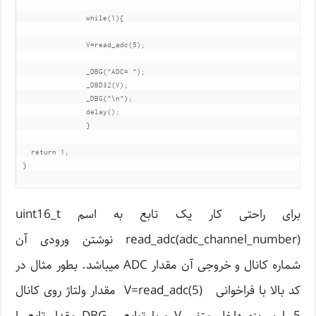
		while(1){

		V=read_adc(5);

		_DBG("ADC= ");

	   	_DBD32(V);

		_DBG("\n");

		delay();

		}

   return 1;

 }

برای راحتی کار یک تابع به اسم
uint16_t
read_adc(adc_channel_number) نوشتن ورودی آن
شماره کانال و خروجی آن مقدار ADC میباشد. بطور مثال در
کد بالا با فراخوانی V=read_adc(5) مقدار ولتاژ روی کانال