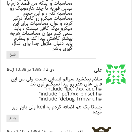
محاسبات و اینکه من قصد دارم با
تبدیل فوریه تا چند هارمونیک رو
محاسبه کنم ، و این حجم
محاسبات میکرو رو کاملا درگیر
کرده و توان محاسبات برای این
میکرو دیگه کافی نیست ، باید
سعی کنم میزان محاسبات هرچه
بیشتر کاهش پیدا کنه و بنظرم
باید دنبال ماژول جدا برای اندازه
گیری باشم
پاسخ
علی
دی 12, 1399 در 10:38 ق.ظ
سلام ببخشید سوالم ابتدایی هست ولی من این
فایل های هدر رو پیدا نمیکنم توی نت
#include “lpc17xx_adc.h”
#include “lpc17xx_pinsel.h”
#include “debug_frmwrk.h”
چندتا پک هم اضافه کردم به keil ولی بازم ارور
میده
پاسخ
دی 16, 1399 در 2:10 ب.ظ