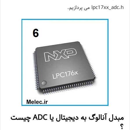
lpc17xx_adc.h می پردازیم.
مبدل آنالوگ به دیجیتال یا ADC چیست
؟