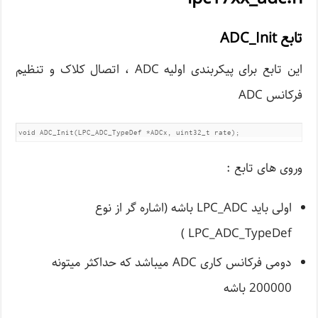
تابع ADC_Init
این تابع برای پیکربندی اولیه ADC ، اتصال کلاک و تنظیم
فرکانس ADC
void ADC_Init(LPC_ADC_TypeDef *ADCx, uint32_t rate);
وروی های تابع :
اولی باید LPC_ADC باشه (اشاره گر از نوع
LPC_ADC_TypeDef )
دومی فرکانس کاری ADC میباشد که حداکثر میتونه
200000 باشه