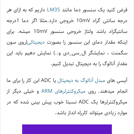
فرض کنید یک سنسور دما مانند
LM35
داریم که به ازای هر
درجه سانتی گراد 10mV خروجی دارد.مثلا اگر دما 1درجه
سانتیگراد باشد ولتاژ خروجی سنسور 10mV میشه. برای
اینکه مقدار دمای این سنسور را بصورت
دیجیتالی
(روی سون
سگمنت ، نمایشگر ال_سی_دی و..) نمایش دهیم باید این
مقدار آنالوگ را به دیجیتال تبدیل کنیم.
آیسی های
مبدل آنالوگ به دیحیتال
یا ADC این کار را برای ما
انجام میدهند. روی
میکروکنترلرهای ARM
و خیلی دیگر از
میکروکنترلرها یک ADC نسبتا خوب پیش بینی شده که در
موارد زیادی میتواند کارراه انداز باشد.