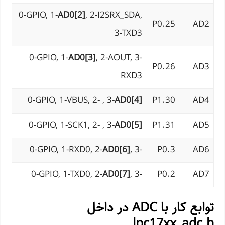
0-GPIO, 1-
AD0[2]
, 2-I2SRX_SDA,
P0.25
AD2
3-TXD3
0-GPIO, 1-
AD0[3]
, 2-AOUT, 3-
P0.26
AD3
RXD3
0-GPIO, 1-VBUS, 2- , 3-
AD0[4]
P1.30
AD4
0-GPIO, 1-SCK1, 2- , 3-
AD0[5]
P1.31
AD5
0-GPIO, 1-RXD0, 2-
AD0[6]
, 3-
P0.3
AD6
0-GPIO, 1-TXD0, 2-
AD0[7]
, 3-
P0.2
AD7
توابع کار با ADC در داخل
lpc17xx_adc.h