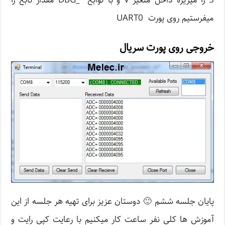
5 را میریزه داخل متغیر V و با توابع _DBG مقدار تابع را
میفرستیم روی پورت UART0
خروجی روی پورت سریال
پایان جلسه ششم 🙂 دوستان عزیز برای تهیه هر جلسه از این
آموزش ها کلی نفر ساعت کار میکنیم با رعایت کپی رایت و