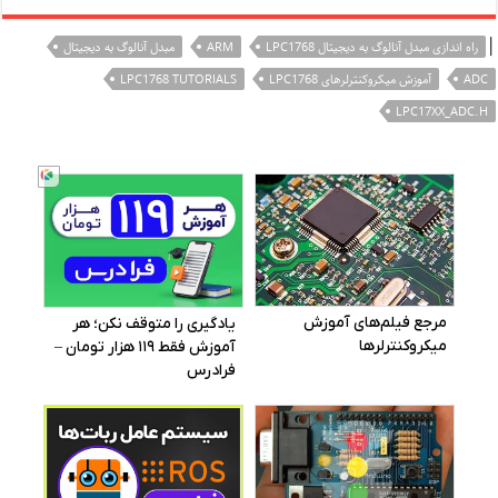
|
راه اندازی مبدل آنالوگ به دیجیتال LPC1768
ARM
مبدل آنالوگ به دیجیتال
ADC
آموزش میکروکنترلرهای LPC1768
LPC1768 TUTORIALS
LPC17XX_ADC.H