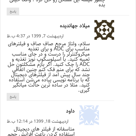
بده
پاسخ
میلاد جهاندیده
اردیبهشت 7, 1399 در 4:37 ب.ظ
سلام، ولتاژ مرجع صاف صاف و فیلتر‌های
مناسب برای ADC و برای تغذیه
میکروکنترلر را درست و در جای مناسب
تعبیه کنید. با اسیلوسکوپ نویز تغذیه و
ADC را چک کنید. اگر بازم مشکلتون حل
نشد که برای منم فک کنم چنین اتفاقی
چند سال پیش امد از فیلتر‌های دیجیتال
که با برنامه نویسی پیاده می‌شن استفاده
کنید. مثلا در ساده ترین حالت میانگیر
گیری.
پاسخ
داود
اردیبهشت 18, 1399 در 12:14 ب.ظ
متاسفانه از فیلتر های دیجیتال
استفاده کردن باعث افزایش حجم