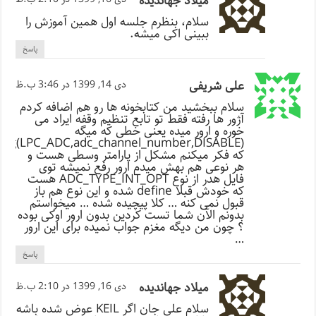
میلاد جهاندیده
سلام، بنظرم جلسه اول همین آموزش را
ببینی اکی میشه.
پاسخ
علی شریفی
دی 14, 1399 در 3:46 ب.ظ
سلام ببخشید من کتابخونه ها رو هم اضافه کردم
آژور ها رفته فقط تو تابع تنظیم وقفه ایراد می
خوره و ارور میده یعنی خطی که میگه
(ADC_IntConfig(LPC_ADC,adc_channel_number,DISABLE
که فکر میکنم مشکل از پارامتر وسطی هست و
هر نوعی هم بهش میدم ارور رفع نمیشه توی
فایل هدر از نوع ADC_TYPE_INT_OPT هست
که خودش قبلا define شده و این نوع هم باز
قبول نمی کنه … کلا پیچیده شده … میخواستم
بدونم الآن شما تست کردین بدون ارور اوکی بوده
؟ چون من دیگه مغزم جواب نمیده برای این ارور
…
پاسخ
میلاد جهاندیده
دی 16, 1399 در 2:10 ب.ظ
سلام علی جان اگر KEIL عوض شده باشه