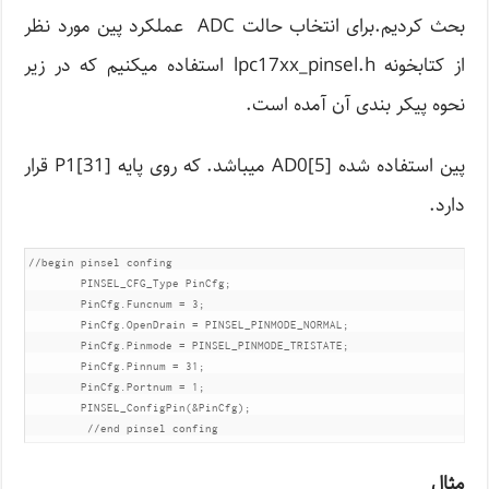
بحث کردیم.برای انتخاب حالت ADC عملکرد پین مورد نظر
از کتابخونه lpc17xx_pinsel.h استفاده میکنیم که در زیر
نحوه پیکر بندی آن آمده است.
پین استفاده شده AD0[5] میباشد. که روی پایه P1[31] قرار
دارد.
//begin pinsel confing

	PINSEL_CFG_Type PinCfg;

	PinCfg.Funcnum = 3;

	PinCfg.OpenDrain = PINSEL_PINMODE_NORMAL;

	PinCfg.Pinmode = PINSEL_PINMODE_TRISTATE;

	PinCfg.Pinnum = 31;

	PinCfg.Portnum = 1;

	PINSEL_ConfigPin(&PinCfg);

	 //end pinsel confing
مثال