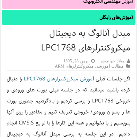
مهندسی الکترونیک
آموزش
آموزش‌های رایگان
مبدل آنالوگ به دیجیتال
میکروکنترلرهای LPC1768
میلاد جهاندیده
بهمن 28, 1395
مطالب آموزشی میکروکنترلرهای ARM
اگر جلسات قبلی
آموزش میکروکنترلرهای LPC1768
را دنبال
کرده باشید میدانید که در جلسه قبلی پورت های ورودی و
خروخی LPC1768 را برسی کردیم و یادگرفتیم چطوری پورت
ها را بعنوان ورودی/ خروجی تعریف کنیم و مقادیر را روی آنها
بنویسیم و یا بخوانیم و همه این کارها را با توابع CMSIS انجام
دادیم. در این جلسه به برسی مبدل آنالوگ به دیجیتال