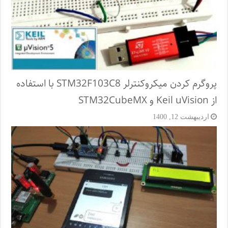
پروگرم کردن میکروکنترلر STM32F103C8 با استفاده
از Keil uVision و STM32CubeMX
اردیبهشت 12, 1400