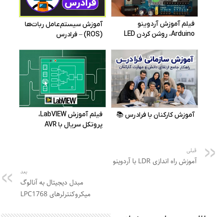
قبلی
آموزش راه اندازی LDR با آردوینو
بعد
مبدل دیجیتال به آنالوگ
میکروکنترلرهای LPC1768