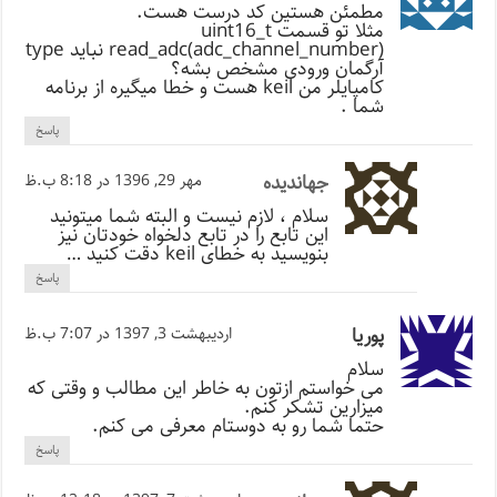
مطمئن هستین کد درست هست.
مثلا تو قسمت uint16_t
read_adc(adc_channel_number) نباید type
آرگمان ورودی مشخص بشه؟
کامپایلر من keil هست و خطا میگیره از برنامه
شما .
پاسخ
جهاندیده
مهر 29, 1396 در 8:18 ب.ظ
سلام ، لازم نیست و البته شما میتونید
این تابع را در تابع دلخواه خودتان نیز
بنویسید به خطای keil دقت کنید …
پاسخ
پوریا
اردیبهشت 3, 1397 در 7:07 ب.ظ
سلام
می خواستم ازتون به خاطر این مطالب و وقتی که
میزارین تشکر کنم.
حتما شما رو به دوستام معرفی می کنم.
پاسخ