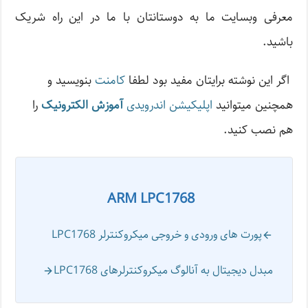
معرفی وبسایت ما به دوستانتان با ما در این راه شریک
باشید.
اگر این نوشته‌ برایتان مفید بود لطفا
کامنت
بنویسید و
همچنین میتوانید
اپلیکیشن اندرویدی
آموزش الکترونیک
را
هم نصب کنید.
ARM LPC1768
پورت های ورودی و خروجی میکروکنترلر LPC1768
مبدل دیجیتال به آنالوگ میکروکنترلرهای LPC1768