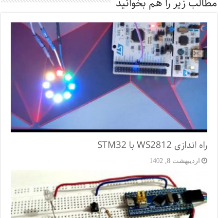
مطالب زیر را هم بخوانید
راه اندازی WS2812 با STM32
اردیبهشت 8, 1402