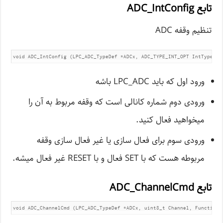
تابع ADC_IntConfig
تنظیم وقفه ADC
void ADC_IntConfig (LPC_ADC_TypeDef *ADCx, ADC_TYPE_INT_OPT IntType, F
ورود اول که باید LPC_ADC باشه
ورودی دوم شماره کانالی است که وقفه مربوط به آن را
میخواهید فعال کنید.
ورودی سوم برای فعال سازی یا غیر فعال سازی وقفه
مربوطه هست که با SET فعال و با RESET غیر فعال میشه.
تابع ADC_ChannelCmd
void ADC_ChannelCmd (LPC_ADC_TypeDef *ADCx, uint8_t Channel, Functiona