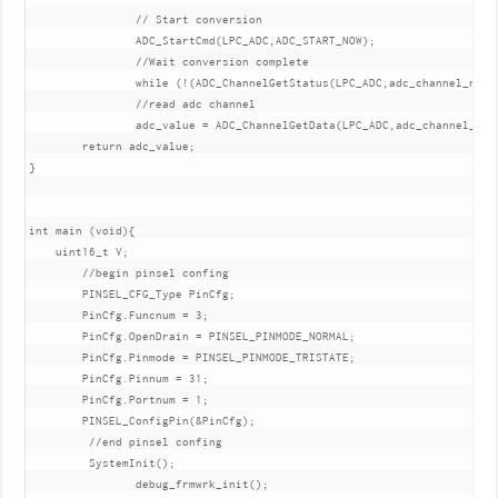
		// Start conversion

		ADC_StartCmd(LPC_ADC,ADC_START_NOW);

		//Wait conversion complete

		while (!(ADC_ChannelGetStatus(LPC_ADC,adc_channel_number,ADC_DATA_DONE)));

		//read adc channel

		adc_value = ADC_ChannelGetData(LPC_ADC,adc_channel_number);

	return adc_value;

}

int main (void){

    uint16_t V;

	//begin pinsel confing

	PINSEL_CFG_Type PinCfg;

	PinCfg.Funcnum = 3;

	PinCfg.OpenDrain = PINSEL_PINMODE_NORMAL;

	PinCfg.Pinmode = PINSEL_PINMODE_TRISTATE;

	PinCfg.Pinnum = 31;

	PinCfg.Portnum = 1;

	PINSEL_ConfigPin(&PinCfg);

	 //end pinsel confing 

	 SystemInit();

	 	debug_frmwrk_init();
