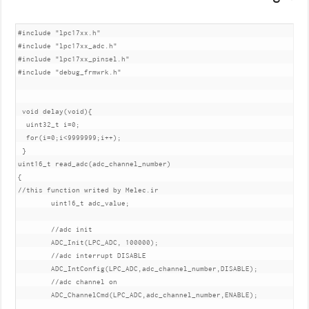
#include "lpc17xx.h"

#include "lpc17xx_adc.h"

#include "lpc17xx_pinsel.h"

#include "debug_frmwrk.h"

 void delay(void){

  uint32_t i=0;

  for(i=0;i<9999999;i++);

 }

uint16_t read_adc(adc_channel_number)

{

//this function writed by Melec.ir	 

	uint16_t adc_value;

	//adc init

	ADC_Init(LPC_ADC, 100000);

	//adc interrupt DISABLE

	ADC_IntConfig(LPC_ADC,adc_channel_number,DISABLE);

	//adc channel on

	ADC_ChannelCmd(LPC_ADC,adc_channel_number,ENABLE);
