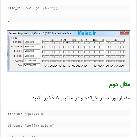
GPIO_ClearValue(0, (1<<22));

}
مثال دوم
مقدار پورت 0 را خوانده و در متغییر A ذخیره کنید.
#include "lpc17xx.h"

#include "lpc17xx_gpio.c"
