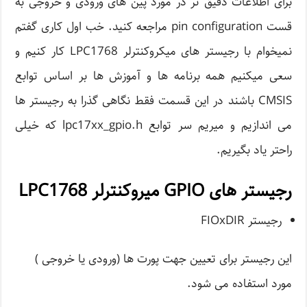
برای اطلاعات دقیق تر در مورد پین های ورودی و خروجی به
قست pin configuration مراجعه کنید. خب اول کاری گفتم
نمیخوام با رجیستر های میکروکنترلر LPC1768 کار کنیم و
سعی میکنیم همه برنامه ها و آموزش ها بر اساس توابع
CMSIS باشند در این قسمت فقط نگاهی گذرا به رجیستر ها
می اندازیم و میریم سر توابع lpc17xx_gpio.h که خیلی
راحتر یاد بگیریم.
رجیستر های GPIO میروکنترلر LPC1768
رجیستر FIOxDIR
این رجیستر برای تعیین جهت پورت ها (ورودی یا خروجی )
مورد استفاده می شود.