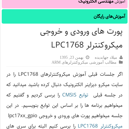
مهندسی الکترونیک
آموزش
آموزش‌های رایگان
پورت های ورودی و خروجی
میکروکنترلر LPC1768
میلاد جهاندیده
بهمن 23, 1395
مطالب آموزشی میکروکنترلرهای ARM
اگر جلسات قبلی آموزش میکروکنترلرهای LPC1768 را در
سایت میکرو دیزاینر الکترونیک دنبال کرده باشید میدانید که
در جلسه قبلی
توابع CMSIS
را برسی کردیم و گفتیم که
میخواهیم برنامه ها را بر اساس این توابع بنویسیم. در این
جلسه میخواهیم پورت های ورودی و خروجی lpc17xx_gpio
میکروکنترلر LPC1768
را برسی کنیم البته برای سری های