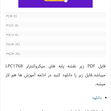
P[30:0]

P1[31:0]

P2[13:0]

P3[26:25]

P4[29:28]
فایل PDF زیر نقشه پایه های میکروکنترلر LPC1768
میباشد.فایل زیر را دانلود کنید در ادامه آموزش ها هم لاز
میشه.
دانلود