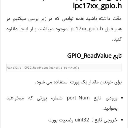
lpc17xx_gpio.h
دقت داشته باشید همه توابعی که در زیر برسی میکنیم در
هدر فایل lpc17xx_gpio.h موجود میباشند و از اینجا دانلود
کنید.
تابع GPIO_ReadValue
Uint32_t  GPIO_ReadValue(uint8_t portNum);
برای خوندن مقدار یک پورت استفاده می شود.
ورودی تابع port_Num شماره پورتی که میخواهید
بخوانید.
خروجی تابع uint32_t وضعیت پورت