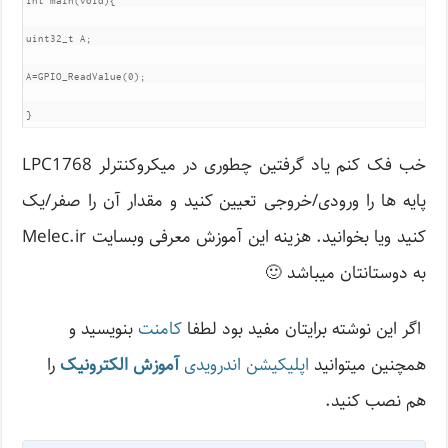
int main(void){

uint32_t A;

A=GPIO_ReadValue(0);

}
خب فک کنم یاد گرفتین چطوری در میکروکنترلر LPC1768
پایه ها را ورودی/خروجی تعیین کنید و مقدار آن را صفر/یک
کنید ویا بخوانید. هزینه این آموزش معرفی وبسایت Melec.ir
به دوستانتان میباشد 🙂
اگر این نوشته‌ برایتان مفید بود لطفا
کامنت
بنویسید و
همچنین میتوانید
اپلیکیشن اندرویدی
آموزش الکترونیک
را
هم نصب کنید.