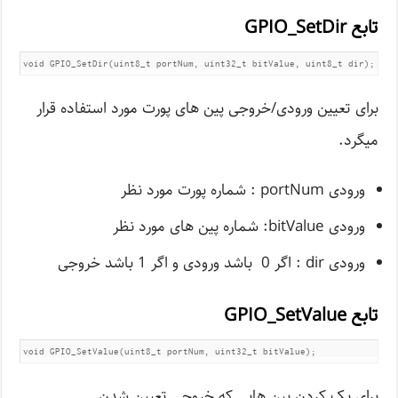
تابع GPIO_SetDir
void GPIO_SetDir(uint8_t portNum, uint32_t bitValue, uint8_t dir);
برای تعیین ورودی/خروجی پین های پورت مورد استفاده قرار
میگرد.
ورودی portNum : شماره پورت مورد نظر
ورودی bitValue: شماره پین های مورد نظر
ورودی dir : اگر 0 باشد ورودی و اگر 1 باشد خروجی
تابع GPIO_SetValue
void GPIO_SetValue(uint8_t portNum, uint32_t bitValue);
برای یک کردن پین هایی که خروجی تعیین شدن.