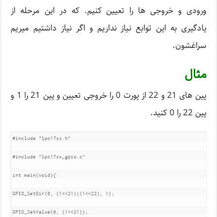
ورودی و خروجی ها را تعیین کنیم. که در این مرحله از
یادگیری به این توابع نیاز نداریم و اگر نیاز داشتیم میریم
سراغشون.
مثال
پین های 21 و 22 از پورت 0 را خروجی تعیین و پین 21 را 1 و
پین 22 را 0 کنید.
#include "lpc17xx.h"

#include "lpc17xx_gpio.c"

int main(void){

GPIO_SetDir(0, (1<<21)|(1<<22), 1);

GPIO_SetValue(0, (1<<21));
