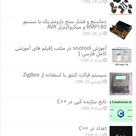
آذر 14, 1392
دماسنج و فشار سنج بارومتریک با سنسور
BMP180 و میکروکنترلر AVR
آذر 26, 1395
آموزش sisotool در متلب [فیلم های آموزشی
کامل فارسی ]
خرداد 5, 1394
سيستم قرائت كنتور با استفاده از ZigBee
فروردین 25, 1396
تابع سازنده کپی در ++C
مرداد 9, 1399
اعداد در ++C
تیر 8, 1399