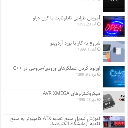
آموزش طراحی تابلوثابت با کرل دراو
آذر 23, 1392
شروع به کار با بورد آردوینو
آبان 1, 1399
اورلود کردن عملگرهای ورودی/خروجی در ++C
مرداد 9, 1399
میکروکنترلرهای AVR XMEGA
مهر 23, 1396
آموزش تبدیل منبع تغذیه ATX کامپیوتر به منبع
تغذیه آزمایشگاه الکترونیک