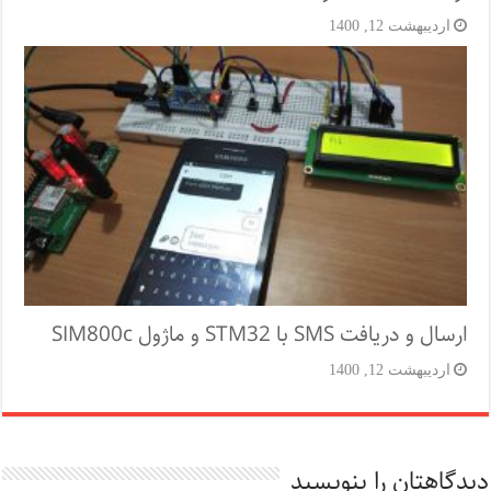
اردیبهشت 12, 1400
ارسال و دریافت SMS با STM32 و ماژول SIM800c
اردیبهشت 12, 1400
دیدگاهتان را بنویسید