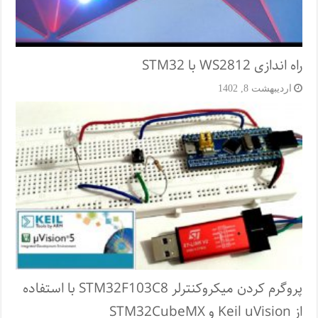
راه اندازی WS2812 با STM32
اردیبهشت 8, 1402
پروگرم کردن میکروکنترلر STM32F103C8 با استفاده
از Keil uVision و STM32CubeMX