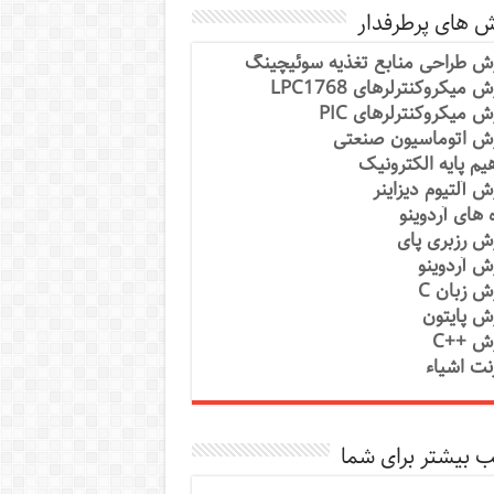
ش های پرطرفدار
ش طراحی منابع تغذیه سوئیچینگ
 میکروکنترلرهای LPC1768
ش میکروکنترلرهای PIC
ش اتوماسیون صنعتی
یم پایه الکترونیک
ش آلتیوم دیزاینر
ه های آردوینو
ش رزبری پای
ش آردوینو
ش زبان C
ش پایتون
ش ++C
رنت اشیاء
 بیشتر برای شما