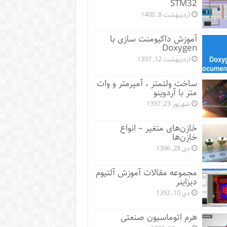
STM32
اردیبهشت 8, 1400
آموزش داکیومنت سازی با
Doxygen
اردیبهشت 12, 1397
ساخت ولتمتر ، آمپرمتر و وات
متر با آردوینو
شهریور 23, 1397
خازن‌های متغیر – انواع
خازن‌ها
دی 28, 1396
مجموعه مقالات آموزش آلتیوم
دیزاینر
دی 10, 1392
هرم اتوماسیون صنعتی