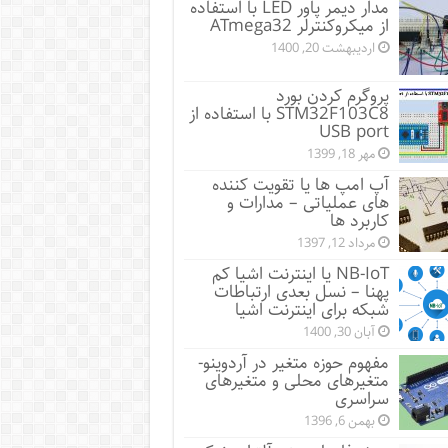
مدار دیمر پاور LED با استفاده
از میکروکنترلر ATmega32
اردیبهشت 20, 1400
پروگرم کردن بورد
STM32F103C8 با استفاده از
USB port
مهر 18, 1399
آپ امپ ها یا تقویت کننده
های عملیاتی – مدارات و
کاربرد ها
مرداد 12, 1397
NB-IoT یا اینترنت اشیا کم
پهنا – نسل بعدی ارتباطات
شبکه برای اینترنت اشیا
آبان 30, 1400
مفهوم حوزه متغیر در آردوینو-
متغیرهای محلی و متغیرهای
سراسری
بهمن 6, 1396