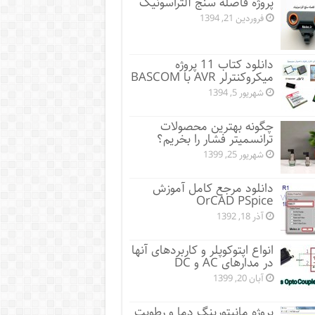
پروژه فاصله سنج آلتراسونیک
فروردین 21, 1394
دانلود کتاب 11 پروژه
میکروکنترلر AVR با BASCOM
شهریور 5, 1394
چگونه بهترین محصولات
ترانسمیتر فشار را بخریم؟
شهریور 25, 1399
دانلود مرجع کامل آموزش
OrCAD PSpice
آذر 18, 1392
انواع اپتوکوپلر و کاربردهای آنها
در مدارهای AC و DC
آبان 20, 1399
پروژه مانيتورينگ دما و رطوبت