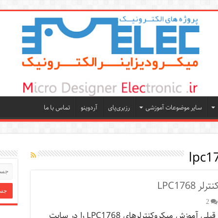
سایر موضوعات آموزشی
رزبری‌پای
آردوینو
تماس با ما
lpc1
LPC176
2
اگر جلسات قبلی آموزش میکروکنترلرهای LPC1768 را در سایت