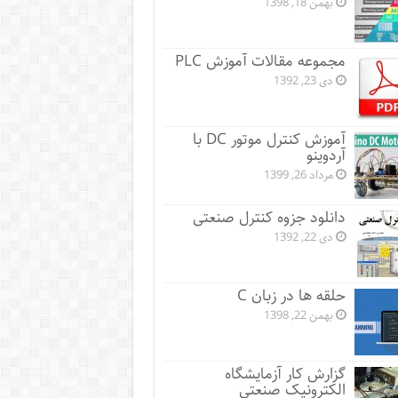
بهمن 18, 1398
مجموعه مقالات آموزش PLC
دی 23, 1392
آموزش کنترل موتور DC با
آردوینو
مرداد 26, 1399
دانلود جزوه کنترل صنعتی
دی 22, 1392
حلقه ها در زبان C
بهمن 22, 1398
گزارش کار آزمایشگاه
الکترونیک صنعتی