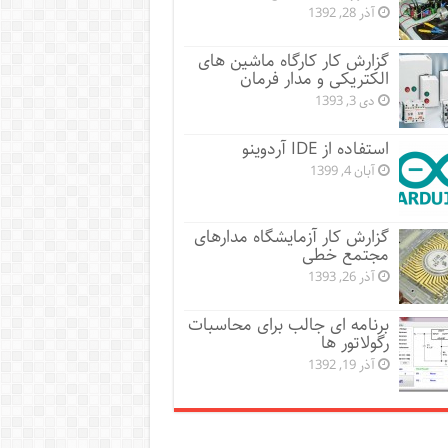
آذر 28, 1392
گزارش کار کارگاه ماشین های
الکتریکی و مدار فرمان
دی 3, 1393
استفاده از IDE آردوینو
آبان 4, 1399
گزارش کار آزمایشگاه مدارهای
مجتمع خطی
آذر 26, 1393
برنامه ای جالب برای محاسبات
رگولاتور ها
آذر 19, 1392