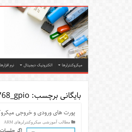
میکروکنترلرها
الکترونیک دیجیتال
نرم افزارها
بایگانی برچسب:
768_gpio
پورت های ورودی و خروجی میکروکنترلر 8
مطالب آموزشی میکروکنترلرهای ARM