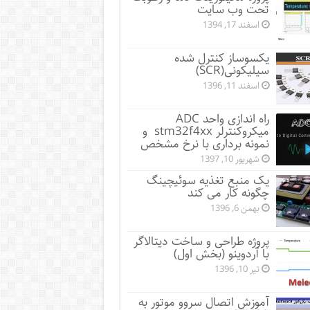
تحت وب سایت
اسفند 17, 1394
یکسوساز کنترل شده
سیلیکونی(SCR)
اسفند 11, 1396
راه اندازی واحد ADC
میکروکنترلر stm32f4xx و
نمونه برداری با نرخ مشخص
شهریور 10, 1397
یک منبع تغذیه سوئیچینگ
چگونه کار می کند
بهمن 6, 1396
پروژه طراحی و ساخت دیتالاگر
با آردوینو (بخش اول)
تیر 10, 1396
آموزش اتصال سروو موتور به