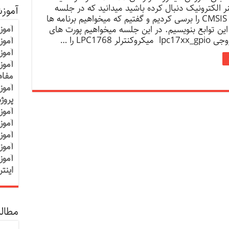
نر الکترونیک دنبال کرده باشید میدانید که در جلسه
آموز
قبلی توابع CMSIS را برسی کردیم و گفتیم که میخواهیم برنامه ها
آموز
این توابع بنویسیم. در این جلسه میخواهیم پورت های
رلر LPC1768 را …
آموزش
آموز
آموز
مفاه
آموز
پروژ
آموز
آموز
آموز
آموز
آموز
اینت
مطالب