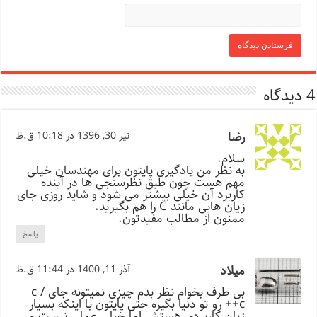
4 دیدگاه
رضا
تیر 30, 1396 در 10:18 ق.ظ
سلام.
به نظر من یادگیری پایتون برای مهندسان خیلی
مهم هست چون طبق نظرسنجی ها در آینده
کاربرد آن خیلی بیشتر می شود و شاید روزی جای
زیان هایی مانند C را هم بگیرید.
ممنون از مطالب مفیدتون.
پاسخ
میلاد
آذر 11, 1400 در 11:44 ق.ظ
بی طرف بخوام نظر بدم چیزی نمیتونه جای c /
c++ رو تو دنیا بگیره حتی پایتون با اینکه بسیار
زیان کاربردی هستش اما خیلی عملی نیست و