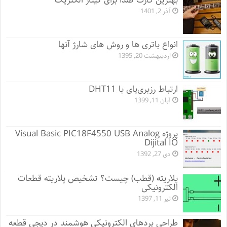
بهترین کارت صدا برای گیتار الکتریک
آذر 2, 1401
انواع باتری ها و روش های شارژ آنها
اردیبهشت 20, 1395
ارتباط رزبری‌پای با DHT11
آبان 11, 1399
پروژه Visual Basic PIC18F4550 USB Analog
Dijital IO
دی 27, 1392
پلاریته (قطب) چیست؟ تشخیص پلاریته قطعات
الکترونیکی
تیر 11, 1397
طراحی بردهای الکترونیکی هوشمند در دیجی قطعه