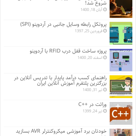
شروع شد!
آبان 18, 1400
پروتکل رابطه وسایل جانبی در آردوینو (SPI)
فروردین 25, 1397
پروژه ساخت قفل‌ درب RFID با آردوینو
اسفند 20, 1400
راهنمای کسب درآمد پایدار با تدریس آنلاین در
بزرگترین پلتفرم آموزش آنلاین ایران
تیر 31, 1400
وراثت در ++C
تیر 24, 1399
خودتان برد آموزشی میکروکنترلر AVR بسازید