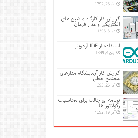
آذر 28, 1392
گزارش کار کارگاه ماشین های
الکتریکی و مدار فرمان
دی 3, 1393
استفاده از IDE آردوینو
آبان 4, 1399
گزارش کار آزمایشگاه مدارهای
مجتمع خطی
آذر 26, 1393
برنامه ای جالب برای محاسبات
رگولاتور ها
آذر 19, 1392