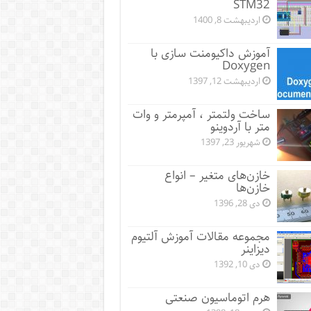
STM32
اردیبهشت 8, 1400
آموزش داکیومنت سازی با
Doxygen
اردیبهشت 12, 1397
ساخت ولتمتر ، آمپرمتر و وات
متر با آردوینو
شهریور 23, 1397
خازن‌های متغیر – انواع
خازن‌ها
دی 28, 1396
مجموعه مقالات آموزش آلتیوم
دیزاینر
دی 10, 1392
هرم اتوماسیون صنعتی