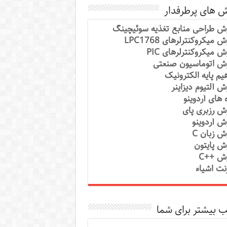
ش های پرطرفدار
ش طراحی منابع تغذیه سوئیچینگ
 میکروکنترلرهای LPC1768
ش میکروکنترلرهای PIC
ش اتوماسیون صنعتی
یم پایه الکترونیک
ش آلتیوم دیزاینر
ه های آردوینو
ش رزبری پای
ش آردوینو
ش زبان C
ش پایتون
ش ++C
رنت اشیاء
 بیشتر برای شما