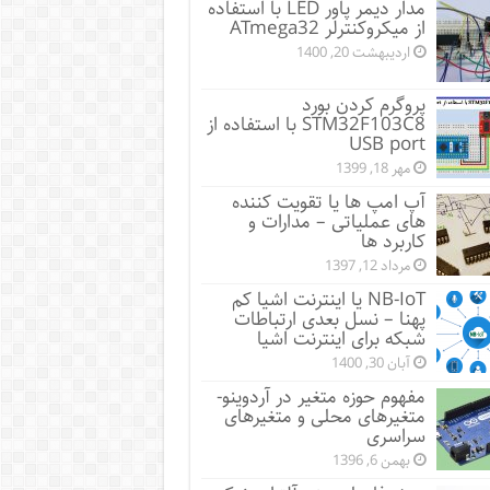
مدار دیمر پاور LED با استفاده
از میکروکنترلر ATmega32
اردیبهشت 20, 1400
پروگرم کردن بورد
STM32F103C8 با استفاده از
USB port
مهر 18, 1399
آپ امپ ها یا تقویت کننده
های عملیاتی – مدارات و
کاربرد ها
مرداد 12, 1397
NB-IoT یا اینترنت اشیا کم
پهنا – نسل بعدی ارتباطات
شبکه برای اینترنت اشیا
آبان 30, 1400
مفهوم حوزه متغیر در آردوینو-
متغیرهای محلی و متغیرهای
سراسری
بهمن 6, 1396