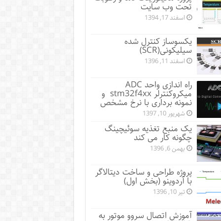
تحت وب سایت
اسفند 17, 1394
یکسوساز کنترل شده
سیلیکونی(SCR)
اسفند 11, 1396
راه اندازی واحد ADC
میکروکنترلر stm32f4xx و
نمونه برداری با نرخ مشخص
شهریور 10, 1397
یک منبع تغذیه سوئیچینگ
چگونه کار می کند
بهمن 6, 1396
پروژه طراحی و ساخت دیتالاگر
با آردوینو (بخش اول)
تیر 10, 1396
آموزش اتصال سروو موتور به