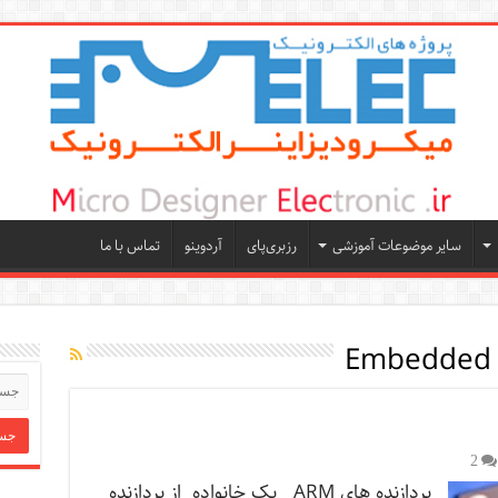
سایر موضوعات آموزشی
رزبری‌پای
آردوینو
تماس با ما
Embedded 
2
پردازنده های ARM یک خانواده از پردازنده