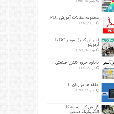
بهمن 18, 1398
مجموعه مقالات آموزش PLC
دی 23, 1392
آموزش کنترل موتور DC با
آردوینو
مرداد 26, 1399
دانلود جزوه کنترل صنعتی
دی 22, 1392
حلقه ها در زبان C
بهمن 22, 1398
گزارش کار آزمایشگاه
الکترونیک صنعتی