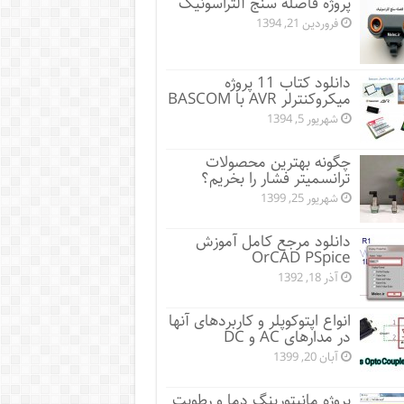
پروژه فاصله سنج آلتراسونیک
فروردین 21, 1394
دانلود کتاب 11 پروژه
میکروکنترلر AVR با BASCOM
شهریور 5, 1394
چگونه بهترین محصولات
ترانسمیتر فشار را بخریم؟
شهریور 25, 1399
دانلود مرجع کامل آموزش
OrCAD PSpice
آذر 18, 1392
انواع اپتوکوپلر و کاربردهای آنها
در مدارهای AC و DC
آبان 20, 1399
پروژه مانيتورينگ دما و رطوبت