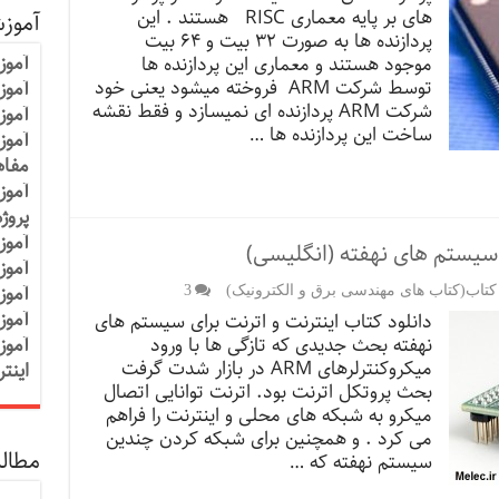
های بر پایه معماری RISC هستند . این
آموز
پردازنده ها به صورت ۳۲ بیت و ۶۴ بیت
آموز
موجود هستند و معماری این پردازنده ها
توسط شرکت ARM فروخته میشود یعنی خود
آموزش
شرکت ARM پردازنده ای نمیسازد و فقط نقشه
آموز
ساخت این پردازنده ها …
آموز
مفاه
آموز
پروژ
آموز
ی سیستم های نهفته (انگلیسی)
آموز
آموز
 کتاب(کتاب های مهندسی برق و الکترونیک)
3
آموز
دانلود کتاب اینترنت و اترنت برای سیستم های
نهفته بحث جدیدی که تازگی ها با ورود
آموز
میکروکنترلرهای ARM در بازار شدت گرفت
اینت
بحث پروتکل اترنت بود. اترنت توانایی اتصال
میکرو به شبکه های محلی و اینترنت را فراهم
می کرد . و همچنین برای شبکه کردن چندین
مطالب
سیستم نهفته که …