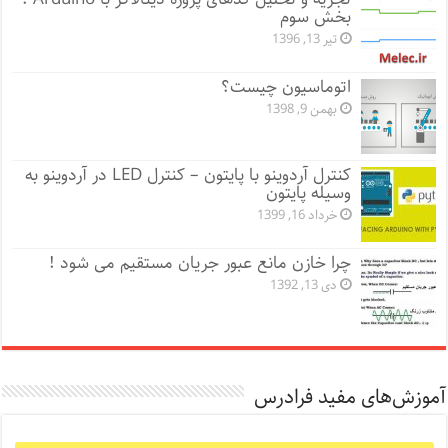
بخش سوم
تیر 13, 1396
اتوماسیون چیست؟
بهمن 9, 1398
کنترل آردوینو با پایتون – کنترل LED در آردوینو به
وسیله پایتون
خرداد 16, 1399
چرا خازن مانع عبور جریان مستقیم می شود !
دی 13, 1392
آموزش‌های مفید فرادرس