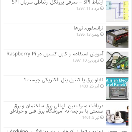
ارتباط SPI – معرفی پروتکل ارتباطی سریال SPI
مرداد 11, 1397
ترانسفورماتورها
بهمن 13, 1396
آموزش استفاده از کابل کنسول در Raspberry Pi
فروردین 10, 1397
تابلو برق یا کنترل پنل الکتریکی چیست؟
آذر 25, 1400
دریافت مدرک بین المللی برق ساختمان و برق
صنعتی با مراجعه به آموزشگاه برق فنی و حرفه‌ای
تیر 5, 1401
تجزیه و تحلیل کدهای پروژه دیتالاگر با Arduino :