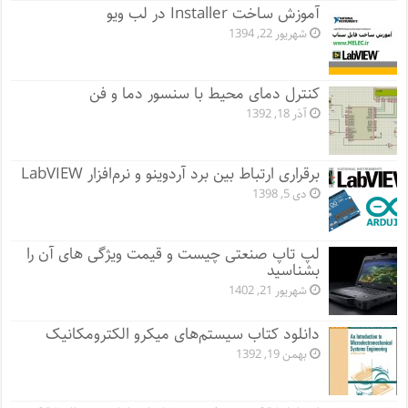
آموزش ساخت Installer در لب ویو
شهریور 22, 1394
کنترل دمای محیط با سنسور دما و فن
آذر 18, 1392
برقراری ارتباط بین برد آردوینو و نرم‌افزار LabVIEW
دی 5, 1398
لپ تاپ صنعتی چیست و قیمت ویژگی های آن را
بشناسید
شهریور 21, 1402
دانلود کتاب سیستم‌های میکرو الکترومکانیک
بهمن 19, 1392