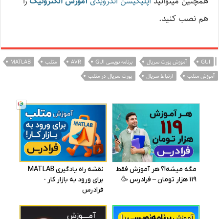
همچنین میتوانید
اپلیکیشن اندرویدی
آموزش الکترونیک
را
هم نصب کنید.
|
GUI
آموزش پورت سریال
برنامه نویسی GUI
AVR
متلب
MATLAB
آموزش متلب
ارتباط سریال
پورت سریال در متلب