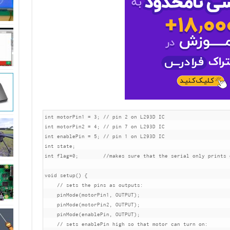
int motorPin1 = 3; // pin 2 on L293D IC

int motorPin2 = 4; // pin 7 on L293D IC

int enablePin = 5; // pin 1 on L293D IC

int state;

int flag=0;        //makes sure that the serial only prints o
void setup() {

    // sets the pins as outputs:

    pinMode(motorPin1, OUTPUT);

    pinMode(motorPin2, OUTPUT);

    pinMode(enablePin, OUTPUT);

    // sets enablePin high so that motor can turn on:
