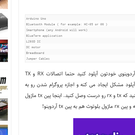
Arduino Uno

Bluetooth Module ( for example: HC-05 or 06 )

Smartphone (any Android will work)

BlueTerm application

L293D IC

DC motor

Breadboard

دقت کنید که قبل اینکه کد رو روی آردوینوی خودتون آپلود کنید حتما اتصالات RX و TX
پلود مشکل ایجاد می کنه و اجازه پروگرام شدن رو به
آردوینو نمیده. بعد آپلود کد هم دقت کنید که tx و rx رو درست وصل کنید. اینجا پین tx ماژول