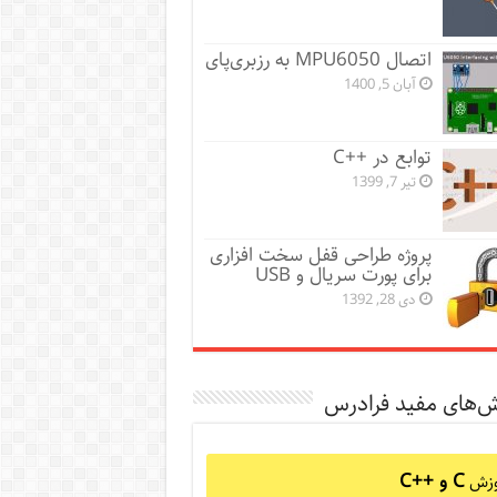
اتصال MPU6050 به رزبری‌پای
آبان 5, 1400
توابع در ++C
تیر 7, 1399
پروژه طراحی قفل سخت افزاری
برای پورت سریال و USB
دی 28, 1392
ش‌های مفید فرادرس
C و C++‎
وزش