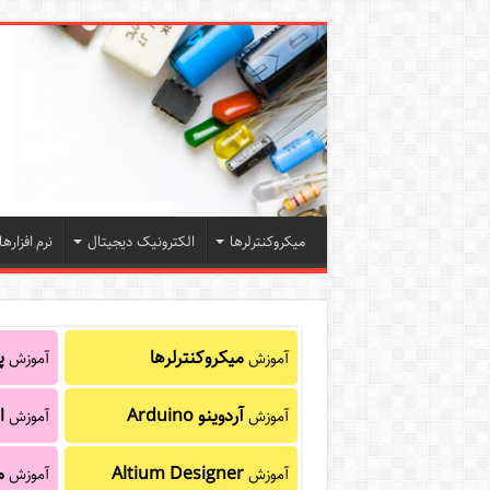
میکروکنترلرها
الکترونیک دیجیتال
نرم افزارها
میکروکنترلرها
پا
آموزش
آموزش
آردوینو Arduino
ا
آموزش
آموزش
Altium Designer
م
آموزش
آموزش