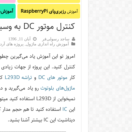
رزبری‌پای RaspberryPi
آموزش‌ه
آموزش
کنترل موتور DC به وسیله بلوتوث
ساجد رسولی‌فر
آبان 11, 1396
آموزش راه اندازی ماژول
,
پروژه های آردو
کنترل کنید. این پروژه از جهات زیادی
کار
موتور های DC
و
تراشه L293D
که 
ماژول‌های بلوتوث
رو یاد می‌گیرید و در
نمیخواین از L293D استفاده کنید میتونین از
این
IC
استفاده کنید تا هم حجم مدار کم
دیتاشیت این IC بیشتر آشنا بشید.