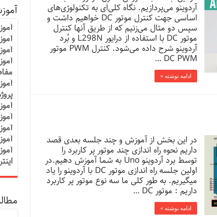
آردوینو می‌پردازیم. نگاه کلی‌ای به تکنولوژی‌های
آموز
اساسی جهت کنترل موتور DC خواهیم داشت و
آموز
سپس دو مثال می‌زنیم که از طریق آنها کنترل
موتور DC با استفاده از درایور L298N و بُرد
آموزش
آردوینو شرح داده می‌­شود. کنترل PWM موتور
آموز
DC PWM …
آموز
مفاه
ادامه نوشته »
آموز
پروژ
آموز
آموز
آموز
آموز
در این بخش از آموزش و چند جلسه بعدی قصد
داریم نحوه راه اندازی چند موتور پر کاربرد را
آموز
توسط برد آردوینو Uno به شما آموزش دهیم.در
اینت
اولین جلسه راه اندازی موتور DC با آردوینو را یاد
میگیریم. به طور کلی ما سه نوع موتور پر کاربرد
داریم : موتور DC …
مطالب
ادامه نوشته »