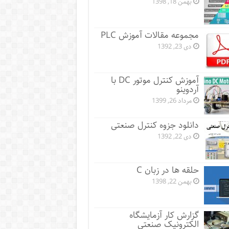
بهمن 18, 1398
مجموعه مقالات آموزش PLC
دی 23, 1392
آموزش کنترل موتور DC با
آردوینو
مرداد 26, 1399
دانلود جزوه کنترل صنعتی
دی 22, 1392
حلقه ها در زبان C
بهمن 22, 1398
گزارش کار آزمایشگاه
الکترونیک صنعتی