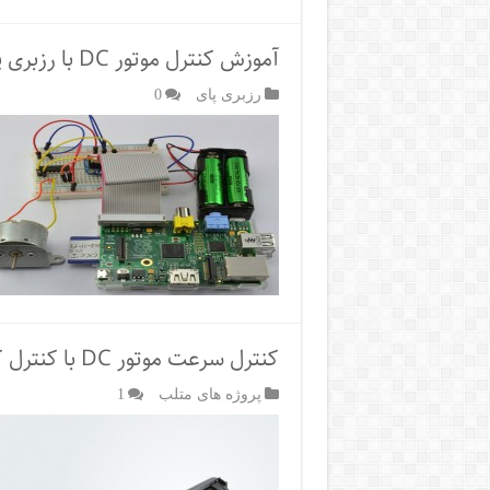
آموزش کنترل موتور DC با رزبری پای
رزبری پای
0
کنترل سرعت موتور DC با کنترل کننده PD و منطق فازی در SIMULINK
پروژه های متلب
1