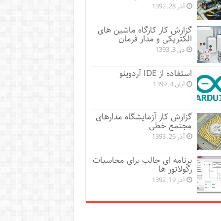
آذر 28, 1392
گزارش کار کارگاه ماشین های
الکتریکی و مدار فرمان
دی 3, 1393
استفاده از IDE آردوینو
آبان 4, 1399
گزارش کار آزمایشگاه مدارهای
مجتمع خطی
آذر 26, 1393
برنامه ای جالب برای محاسبات
رگولاتور ها
آذر 19, 1392