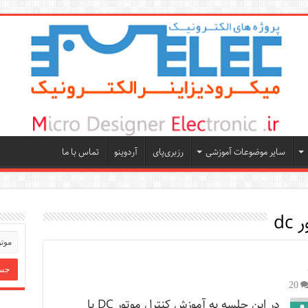
سایر موضوعات آموزشی
رزبری‌پای
آردوینو
تماس با ما
 dc
20
در این جلسه به آموزش کنترل موتور DC با