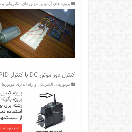
پروژه های آردوینو
,
موتورهای الکتریکی و ر
کنترل دور موتور DC با کنترلر PID بصورت WIRELESS
موتورهای الکتریکی و راه اندازی موتورها
پروژه بگونه
رشته برق به
استفاده نما
از سیستمها
ادامه نوشته »