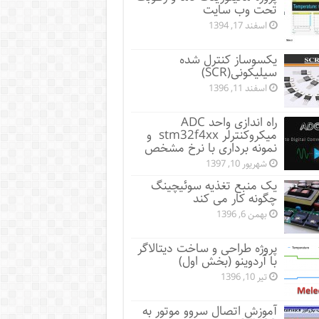
تحت وب سایت
اسفند 17, 1394
یکسوساز کنترل شده
سیلیکونی(SCR)
اسفند 11, 1396
راه اندازی واحد ADC
میکروکنترلر stm32f4xx و
نمونه برداری با نرخ مشخص
شهریور 10, 1397
یک منبع تغذیه سوئیچینگ
چگونه کار می کند
بهمن 6, 1396
پروژه طراحی و ساخت دیتالاگر
با آردوینو (بخش اول)
تیر 10, 1396
آموزش اتصال سروو موتور به