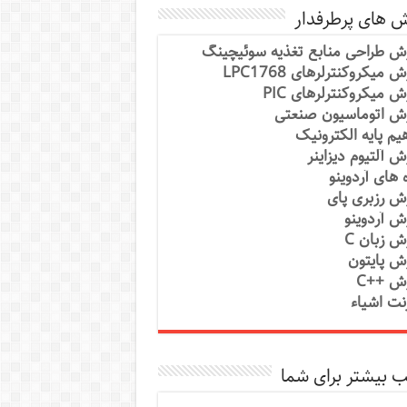
ش های پرطرفدار
ش طراحی منابع تغذیه سوئیچینگ
 میکروکنترلرهای LPC1768
ش میکروکنترلرهای PIC
ش اتوماسیون صنعتی
یم پایه الکترونیک
ش آلتیوم دیزاینر
ه های آردوینو
ش رزبری پای
ش آردوینو
ش زبان C
ش پایتون
ش ++C
رنت اشیاء
 بیشتر برای شما