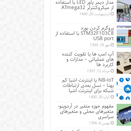
مدار دیمر پاور LED با استفاده
از میکروکنترلر ATmega32
اردیبهشت 20, 1400
پروگرم کردن بورد
STM32F103C8 با استفاده از
USB port
مهر 18, 1399
آپ امپ ها یا تقویت کننده
های عملیاتی – مدارات و
کاربرد ها
مرداد 12, 1397
NB-IoT یا اینترنت اشیا کم
پهنا – نسل بعدی ارتباطات
شبکه برای اینترنت اشیا
آبان 30, 1400
مفهوم حوزه متغیر در آردوینو-
متغیرهای محلی و متغیرهای
سراسری
بهمن 6, 1396