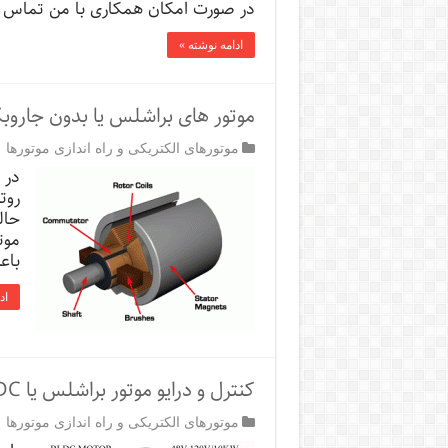
در صورت امکان همکاری با من تماس ب
5.5KW
با
ترمز
ادامه نوشته »
DC
,
جهت
دار
موتور های براشلس یا بدون جاروبک C Motor
موتورهای الکتریکی و راه اندازی موتورها
در 
روت
حال
موت
باع
اد
کنترل و درایو موتور براشلس یا BLDC
موتورهای الکتریکی و راه اندازی موتورها