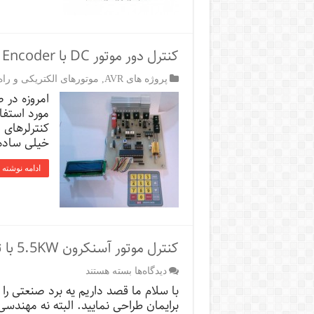
کنترل دور موتور DC با Encoder
پروژه های AVR
,
موتورهای الکتریکی و راه
امروزه در 
مورد استفا
کنترلرهای د
خیلی ساده 
ادامه نوشته 
کنترل موتور آسنکرون 5.5KW با ترمز DC , جهت دار
برای
دیدگاه‌ها
بسته هستند
کنترل
با سلام ما قصد داریم یه برد صنعتی را
موتور
برایمان طراحی نمایید. البته نه مهندس
آسنکرون