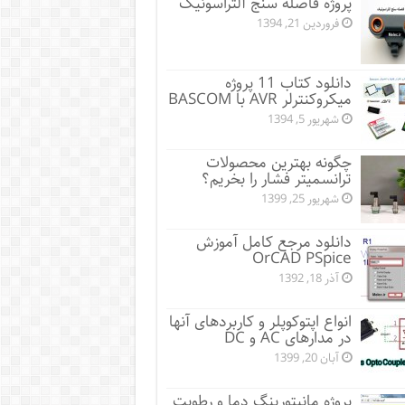
پروژه فاصله سنج آلتراسونیک
فروردین 21, 1394
دانلود کتاب 11 پروژه
میکروکنترلر AVR با BASCOM
شهریور 5, 1394
چگونه بهترین محصولات
ترانسمیتر فشار را بخریم؟
شهریور 25, 1399
دانلود مرجع کامل آموزش
OrCAD PSpice
آذر 18, 1392
انواع اپتوکوپلر و کاربردهای آنها
در مدارهای AC و DC
آبان 20, 1399
پروژه مانيتورينگ دما و رطوبت