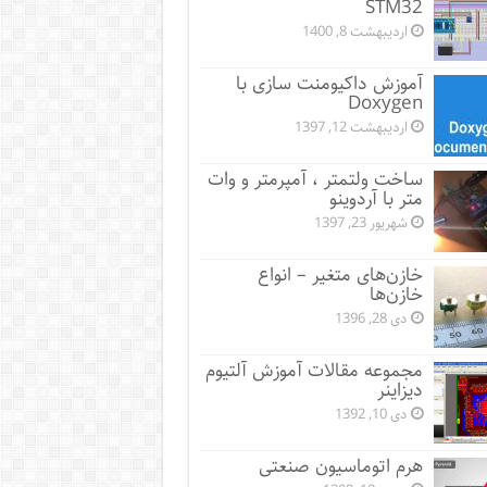
STM32
اردیبهشت 8, 1400
آموزش داکیومنت سازی با
Doxygen
اردیبهشت 12, 1397
ساخت ولتمتر ، آمپرمتر و وات
متر با آردوینو
شهریور 23, 1397
خازن‌های متغیر – انواع
خازن‌ها
دی 28, 1396
مجموعه مقالات آموزش آلتیوم
دیزاینر
دی 10, 1392
هرم اتوماسیون صنعتی