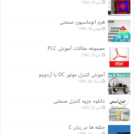
دی 10, 1392
هرم اتوماسیون صنعتی
بهمن 18, 1398
مجموعه مقالات آموزش PLC
دی 23, 1392
آموزش کنترل موتور DC با آردوینو
مرداد 26, 1399
دانلود جزوه کنترل صنعتی
دی 22, 1392
حلقه ها در زبان C