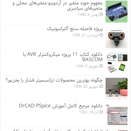
مفهوم حوزه متغیر در آردوینو-متغیرهای محلی و
متغیرهای سراسری
بهمن 6, 1396
پروژه فاصله سنج آلتراسونیک
فروردین 21, 1394
دانلود کتاب 11 پروژه میکروکنترلر AVR با
BASCOM
شهریور 5, 1394
چگونه بهترین محصولات ترانسمیتر فشار را بخریم؟
شهریور 25, 1399
دانلود مرجع کامل آموزش OrCAD PSpice
آذر 18, 1392