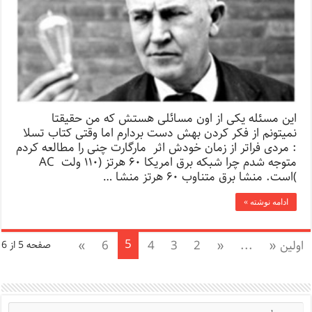
این مسئله یکی از اون مسائلی هستش که من حقیقتا
نمیتونم از فکر کردن بهش دست بردارم اما وقتی کتاب تسلا
: مردی فراتر از زمان خودش اثر مارگارت چنی را مطالعه کردم
متوجه شدم چرا شبکه برق امریکا ۶۰ هرتز (۱۱۰ ولت AC
)است. منشا برق متناوب ۶۰ هرتز منشا …
ادامه نوشته »
5
اولین «
...
«
2
3
4
6
»
صفحه 5 از 6