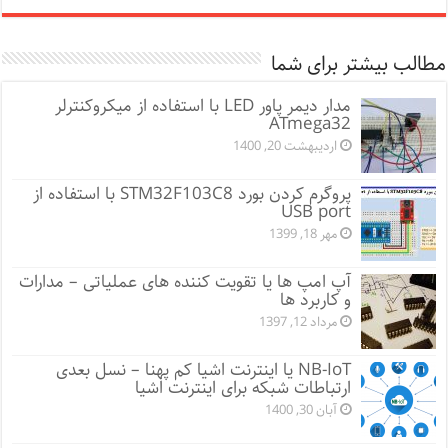
مطالب بیشتر برای شما
مدار دیمر پاور LED با استفاده از میکروکنترلر
ATmega32
اردیبهشت 20, 1400
پروگرم کردن بورد STM32F103C8 با استفاده از
USB port
مهر 18, 1399
آپ امپ ها یا تقویت کننده های عملیاتی – مدارات
و کاربرد ها
مرداد 12, 1397
NB-IoT یا اینترنت اشیا کم پهنا – نسل بعدی
ارتباطات شبکه برای اینترنت اشیا
آبان 30, 1400