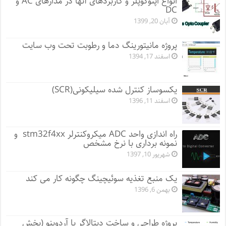
انواع اپتوکوپلر و کاربردهای آنها در مدارهای AC و
DC
آبان 20, 1399
پروژه مانيتورينگ دما و رطوبت تحت وب سایت
اسفند 17, 1394
یکسوساز کنترل شده سیلیکونی(SCR)
اسفند 11, 1396
راه اندازی واحد ADC میکروکنترلر stm32f4xx و
نمونه برداری با نرخ مشخص
شهریور 10, 1397
یک منبع تغذیه سوئیچینگ چگونه کار می کند
بهمن 6, 1396
پروژه طراحی و ساخت دیتالاگر با آردوینو (بخش