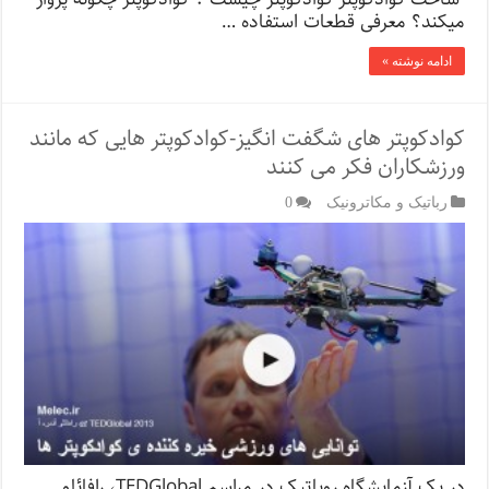
میکند؟ معرفی قطعات استفاده …
ادامه نوشته »
کوادکوپتر های شگفت انگیز-کوادکوپتر هایی که مانند
ورزشکاران فکر می کنند
رباتیک و مکاترونیک
0
در یک آزمایشگاه روباتیک در مراسم TEDGlobal، رافائلو