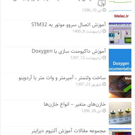
اول)
تیر 10, 1396
آموزش اتصال سروو موتور به STM32
اردیبهشت 8, 1400
آموزش داکیومنت سازی با Doxygen
اردیبهشت 12, 1397
ساخت ولتمتر ، آمپرمتر و وات متر با آردوینو
شهریور 23, 1397
خازن‌های متغیر – انواع خازن‌ها
دی 28, 1396
مجموعه مقالات آموزش آلتیوم دیزاینر