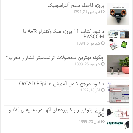
پروژه فاصله سنج آلتراسونیک
فروردین 21, 1394
دانلود کتاب 11 پروژه میکروکنترلر AVR با
BASCOM
شهریور 5, 1394
چگونه بهترین محصولات ترانسمیتر فشار را بخریم؟
شهریور 25, 1399
دانلود مرجع کامل آموزش OrCAD PSpice
آذر 18, 1392
انواع اپتوکوپلر و کاربردهای آنها در مدارهای AC و
DC
آبان 20, 1399