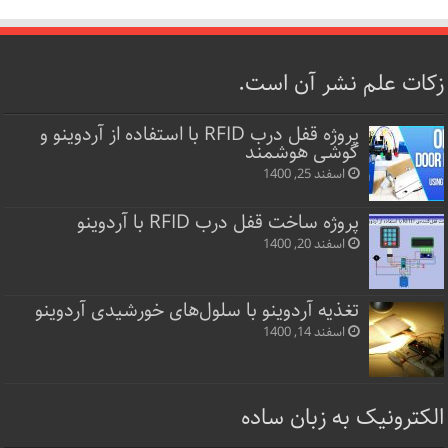
زکات علم نشر آن است.
پروژه قفل‌ درب RFID با استفاده از آردوینو و
گوشی هوشمند
اسفند 25, 1400
پروژه ساخت قفل‌ درب RFID با آردوینو
اسفند 20, 1400
تغذیه آردوینو با سلول‌های خورشیدی آردوینو
اسفند 14, 1400
الکترونیک به زبان ساده