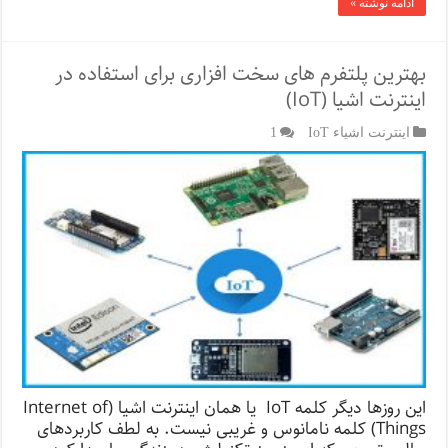
ادامه نوشته »
تا
3
مگاهرتز
و
بهترین پلتفرم های سخت افزاری برای استفاده در
ولتاژ
اینترنت اشیا (IoT)
خروجی
50
تا
اینترنت اشیاء IoT
1
100
ولت
پیک
تا
پیک
این روزها دیگر کلمه IoT یا همان اینترنت اشیا (Internet of
Things) کلمه نامانوس و غریبی نیست. به لطف کاربردهای