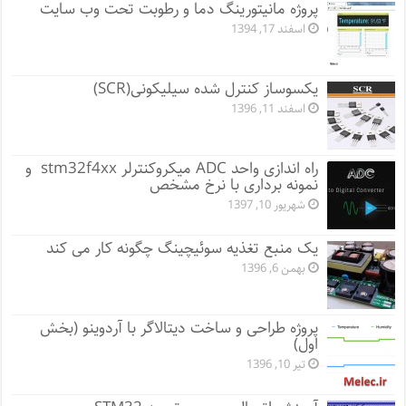
پروژه مانيتورينگ دما و رطوبت تحت وب سایت
اسفند 17, 1394
یکسوساز کنترل شده سیلیکونی(SCR)
اسفند 11, 1396
راه اندازی واحد ADC میکروکنترلر stm32f4xx و
نمونه برداری با نرخ مشخص
شهریور 10, 1397
یک منبع تغذیه سوئیچینگ چگونه کار می کند
بهمن 6, 1396
پروژه طراحی و ساخت دیتالاگر با آردوینو (بخش
اول)
تیر 10, 1396