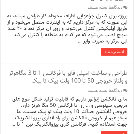
برای
دیدگاه‌ها
بسته هستند
ساخت
پروژه برای کنترل چراغهایی اطراف محوطه کار طراحی میشه، به
مدار
این صورت که یه مرکز داریم که به اینترنت متصل می‌شود و از
کنترل
طریق اپلیکیشن کنترل می‌شود، و روی آن مرکز تعداد ۲۰ عدد
چراغ
ها
سویچ نصب می‌شود که هر کدام یه منطقه را کنترل می‌کند
به
این مرکز به صورت وایر …
صورت
وایرلس
ادامه نوشته »
و
از
طریق
اپلیکیشن
طراحی و ساخت آمپلی فایر با فرکانس 1 تا 3 مگاهرتز
و ولتاژ خروجی 50 تا 100 ولت پیک تا پیک
برای
دیدگاه‌ها
بسته هستند
طراحی
ما ی فانکشن ژنراتور داریم که قابلیت تولید شکل موج های
و
مربعی، سینوسی و … رو تا فرکانس 50 مگا هرتز داره.
ساخت
خروجی فانکشن حداکثر 10 ولت پیک تو پیک هست. ما
آمپلی
فایر
میخواهیم از خروجی فانکشن برای راه اندازی پیزو الکتریک
با
جهت استفاده کنیم. فرکانس کاری پیزوالکتریک بین 1 تا …
فرکانس
1