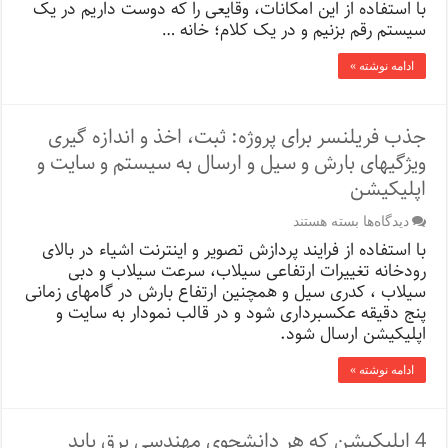
با استفاده از این‌ امکانات، وقایعی را که دوست داریم در یک
سیستم رقم بزنیم و در یک کلام؛ خانه …
ادامه نوشته »
جذب فریلنسر برای پروژه: ثبت، اخذ و اندازه گیری
ویژگیهای بارش و سیل و ارسال به سیستم و سایت و
اپلیکیشن
برای
دیدگاه‌ها
بسته هستند
جذب
با استفاده از فرایند پردازش تصویر و اینترنت اشیاء در بالای
فریلنسر
رودخانه تغییرات ارتفاعی سیلاب، سرعت سیلاب و دبی
برای
سیلاب ، کدری سیل و همچنین ارتفاع بارش در گامهای زمانی
پروژه:
ثبت،
پنج دقیقه عکسبرداری شود و در قالب نمودار به سایت و
اخذ
اپلیکیشن ارسال شود.
و
اندازه
ادامه نوشته »
گیری
ویژگیهای
بارش
و
4 اپلیکیشن که هر دانشجوی مهندسی برق باید
سیل