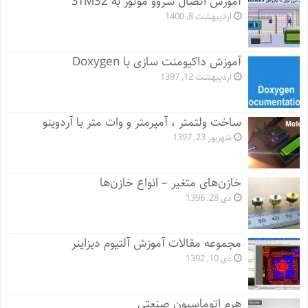
آموزش اتصال سروو موتور به STM32
اردیبهشت 8, 1400
آموزش داکیومنت سازی با Doxygen
اردیبهشت 12, 1397
ساخت ولتمتر ، آمپرمتر و وات متر با آردوینو
شهریور 23, 1397
خازن‌های متغیر – انواع خازن‌ها
دی 28, 1396
مجموعه مقالات آموزش آلتیوم دیزاینر
دی 10, 1392
هرم اتوماسیون صنعتی