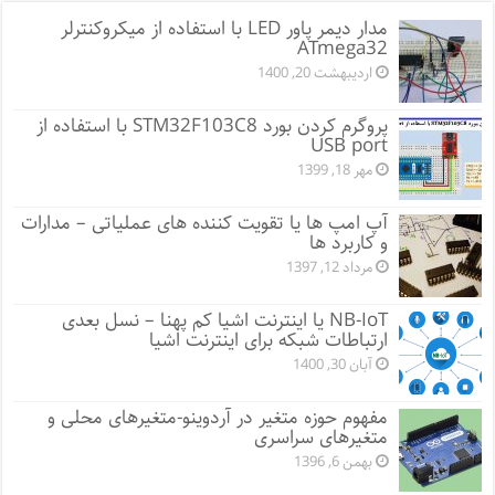
مدار دیمر پاور LED با استفاده از میکروکنترلر
ATmega32
اردیبهشت 20, 1400
پروگرم کردن بورد STM32F103C8 با استفاده از
USB port
مهر 18, 1399
آپ امپ ها یا تقویت کننده های عملیاتی – مدارات
و کاربرد ها
مرداد 12, 1397
NB-IoT یا اینترنت اشیا کم پهنا – نسل بعدی
ارتباطات شبکه برای اینترنت اشیا
آبان 30, 1400
مفهوم حوزه متغیر در آردوینو-متغیرهای محلی و
متغیرهای سراسری
بهمن 6, 1396