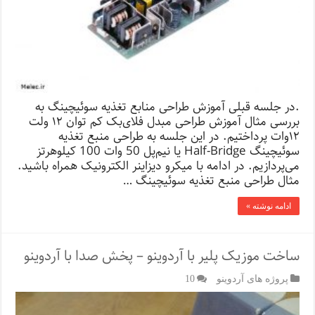
.در جلسه قبلی آموزش طراحی منابع تغذیه سوئیچینگ به
بررسی مثال آموزش طراحی مبدل فلای‌بک کم توان ۱۲ ولت
۱۲‌وات پرداختیم. در این جلسه به طراحی منبع تغذیه
سوئیچینگ Half-Bridge یا نیم‌پل 50 وات 100 کیلوهرتز
می‌پردازیم. در ادامه با میکرو دیزاینر الکترونیک همراه باشید.
مثال طراحی منبع تغذیه سوئیچینگ …
ادامه نوشته »
ساخت موزیک پلیر با آردوینو – پخش صدا با آردوینو
پروژه های آردوینو
10