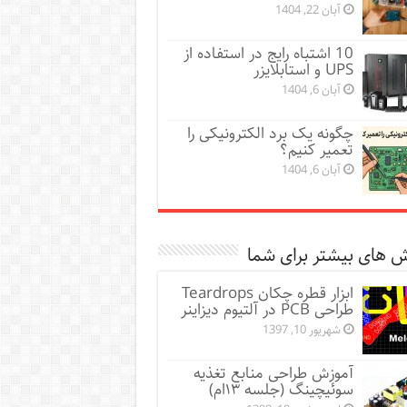
آبان 22, 1404
10 اشتباه رایج در استفاده از
UPS و استابلایزر
آبان 6, 1404
چگونه یک برد الکترونیکی را
تعمیر کنیم؟
آبان 6, 1404
 های بیشتر برای شما
ابزار قطره چکان Teardrops
طراحی PCB در آلتیوم دیزاینر
شهریور 10, 1397
آموزش طراحی منابع تغذیه
سوئیچینگ (جلسه ۱۳ام)