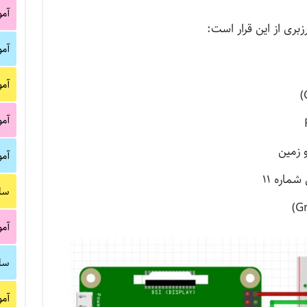
آم
بری از این قرار است:
آم
آم
آم
آم
سا
آم
سا
آم