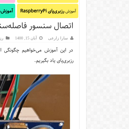
رزبری‌پای RaspberryPi
آموزش‌ه
آموزش
اتصال سنسور فاصله‌سنج HC-SR04 به رزبری
سارا زارعی
آبان 15, 1400
رز
رزبری‌پای یاد بگیریم.