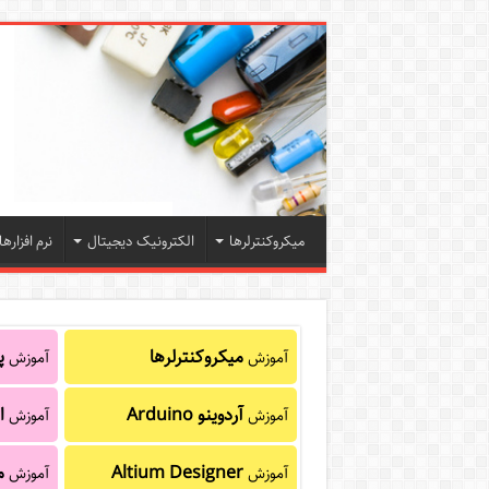
میکروکنترلرها
الکترونیک دیجیتال
نرم افزارها
میکروکنترلرها
پا
آموزش
آموزش
آردوینو Arduino
ا
آموزش
آموزش
Altium Designer
م
آموزش
آموزش