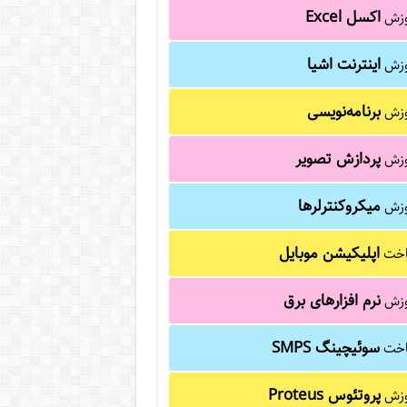
اکسل Excel
وزش
اینترنت اشیا
وزش
برنامه‌نویسی
وزش
پردازش تصویر
وزش
میکروکنترلرها
وزش
اپلیکیشن موبایل
خت
نرم افزارهای برق
وزش
سوئیچینگ SMPS
خت
پروتئوس Proteus
وزش