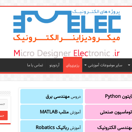
سایر موضوعات آموزشی
رزبری‌پای
آردوینو
تماس با ما
یتون Python
مهندسی برق
دروس
توماسیون صنعتی
متلب MATLAB
آموزش
هندسی الکترونیک
رباتیک Robatics
آموزش