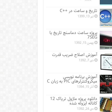
تاریخ و ساعت در ++C
تیر 13, 1399
پروژه ساعت دماسنج تاریخ با
7SEG
بهمن 15, 1392
آموزش اصلاح ضریب قدرت
دی 7, 1392
آموزش برنامه نویسی
میکروکنترلرهای PIC به زبان C
آذر 15, 1394
دانلود پروژه ماژول تریاک 12
کاناله ایزوله شده
دی 24, 1392