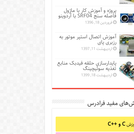
پروژه و آموزش کار با ماژول
فاصله سنج SRF04 با آردوینو
فروردین 18, 1396
آموزش اتصال استپر موتور به
رزبری پای
اردیبهشت 11, 1397
پایدارسازی حلقه فیدبک منابع
تغذیه سوئیچینگ
اردیبهشت 18, 1399
ش‌های مفید فرادرس
C و C++‎
وزش