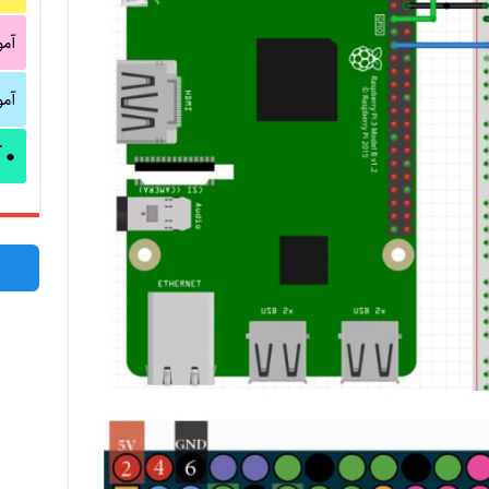
آم
آم
آ
●