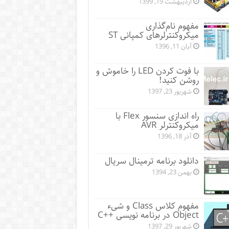
اردیبهشت 19, 1399
مفهوم نام‌گذاری
میکروکنترلرهای کمپانی ST
آبان 11, 1396
با فوت کردن LED را خاموش و
روشن کنید!
شهریور 23, 1397
راه اندازی سنسور Flex با
میکروکنترلر AVR
آذر 18, 1396
دانلود برنامه ترمینال سریال
بهمن 23, 1394
مفهوم کلاس Class و شیء
Object در برنامه نویسی ++C
شهریور 29, 1397