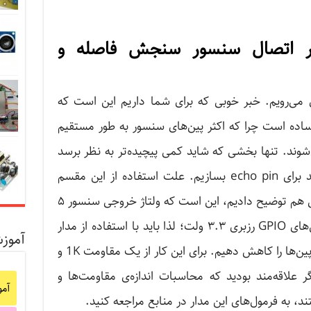
مدار اتصال سنسور ‌سنجش فاصله و
می‌رویم. خبر خوبی که برای شما داریم این است که
ساده است چرا که اکثر پین‌های سنسور به طور مستقیم
شوند. تنها بخشی که شاید کمی‌ پیچیده‌تر به نظر برسد
بخش مدار مقسم ولتاژی است که باید برای echo pin بسازیم. علت استفاده از این مقسم
همان طور که در قسمت ابتدایی آموزش هم توضیح دادیم، این است که ولتاژ خروجی سنسور ۵
ولت است و ولتاژ مورد استفاده در پین‌های GPIO رزبری ۳.۳ ولت؛ لذا باید با استفاده از مدار
آموز
تقسیم ولتاژ، سطح ولتاژ ورودی به این پین‌ها را کاهش دهیم. برای این کار از یک مقاومت 1K و
اگر علاقه‌مند بودید که محاسبات اندازه‌ی مقاومت‌ها و
آم
، به فرمول‌های این مدار در منابع مراجعه کنید.