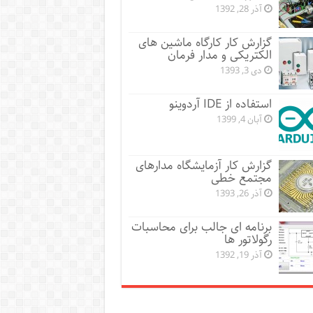
آذر 28, 1392
گزارش کار کارگاه ماشین های
الکتریکی و مدار فرمان
دی 3, 1393
استفاده از IDE آردوینو
آبان 4, 1399
گزارش کار آزمایشگاه مدارهای
مجتمع خطی
آذر 26, 1393
برنامه ای جالب برای محاسبات
رگولاتور ها
آذر 19, 1392