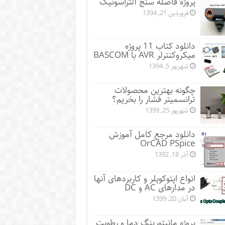
پروژه فاصله سنج آلتراسونیک
فروردین 21, 1394
دانلود کتاب 11 پروژه
میکروکنترلر AVR با BASCOM
شهریور 5, 1394
چگونه بهترین محصولات
ترانسمیتر فشار را بخریم؟
شهریور 25, 1399
دانلود مرجع کامل آموزش
OrCAD PSpice
آذر 18, 1392
انواع اپتوکوپلر و کاربردهای آنها
در مدارهای AC و DC
آبان 20, 1399
پروژه مانيتورينگ دما و رطوبت