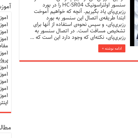
سنسور اولتراسونیک HC-SR04 را در بورد
آموز
رزبری‌پای یاد بگیریم. آنچه که خواهیم آموخت
آموز
ابتدا طریقه‌ی اتصال این سنسور به بورد
رزبری‌پای، و سپس نحوه‌ی استفاده از آنها برای
آموزش
تشخیص مسافت است. در اتصال سنسور به
آموز
رزبری‌پای، نکته‌ای که وجود دارد این است که …
آموز
مفاه
ادامه نوشته »
آموز
پروژ
آموز
آموز
آموز
آموز
آموز
اینت
مطالب