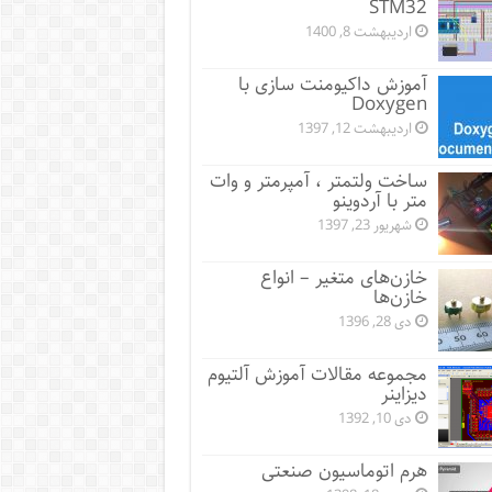
STM32
اردیبهشت 8, 1400
آموزش داکیومنت سازی با
Doxygen
اردیبهشت 12, 1397
ساخت ولتمتر ، آمپرمتر و وات
متر با آردوینو
شهریور 23, 1397
خازن‌های متغیر – انواع
خازن‌ها
دی 28, 1396
مجموعه مقالات آموزش آلتیوم
دیزاینر
دی 10, 1392
هرم اتوماسیون صنعتی