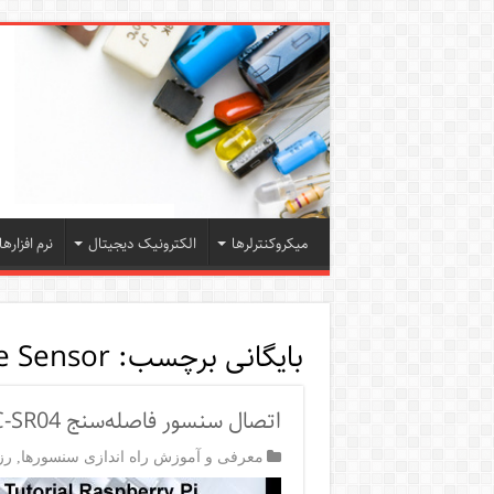
میکروکنترلرها
الکترونیک دیجیتال
نرم افزارها
بایگانی برچسب:
e Sensor
اتصال سنسور فاصله‌سنج HC-SR04 به رزبری‌پای
معرفی و آموزش راه اندازی سنسورها
,
رز