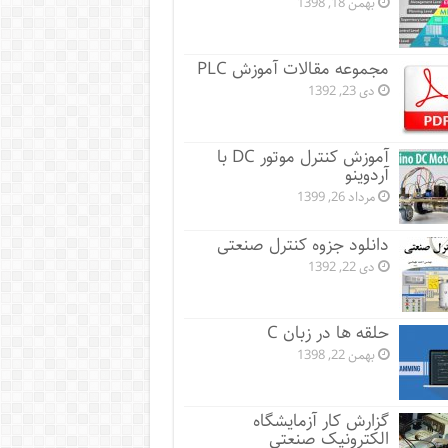
بهمن 18, 1398
مجموعه مقالات آموزش PLC
دی 23, 1392
آموزش کنترل موتور DC با
آردوینو
مرداد 26, 1399
دانلود جزوه کنترل صنعتی
دی 22, 1392
حلقه ها در زبان C
بهمن 22, 1398
گزارش کار آزمایشگاه
الکترونیک صنعتی