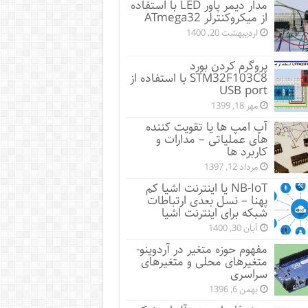
مدار دیمر پاور LED با استفاده
از میکروکنترلر ATmega32
اردیبهشت 20, 1400
پروگرم کردن بورد
STM32F103C8 با استفاده از
USB port
مهر 18, 1399
آپ امپ ها یا تقویت کننده
های عملیاتی – مدارات و
کاربرد ها
مرداد 12, 1397
NB-IoT یا اینترنت اشیا کم
پهنا – نسل بعدی ارتباطات
شبکه برای اینترنت اشیا
آبان 30, 1400
مفهوم حوزه متغیر در آردوینو-
متغیرهای محلی و متغیرهای
سراسری
بهمن 6, 1396