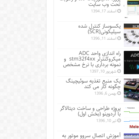
تحت وب سایت
اسفند 17, 1394
یکسوساز کنترل شده
سیلیکونی(SCR)
اسفند 11, 1396
راه اندازی واحد ADC
میکروکنترلر stm32f4xx و
نمونه برداری با نرخ مشخص
شهریور 10, 1397
یک منبع تغذیه سوئیچینگ
چگونه کار می کند
بهمن 6, 1396
پروژه طراحی و ساخت دیتالاگر
با آردوینو (بخش اول)
تیر 10, 1396
آموزش اتصال سروو موتور به