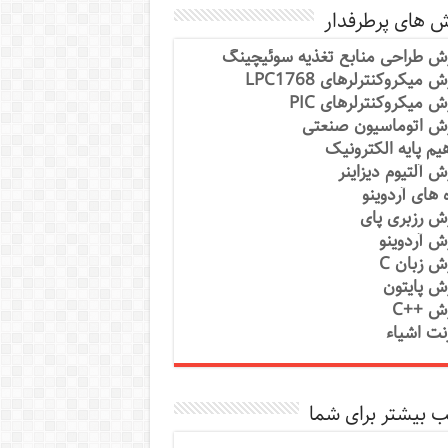
ش های پرطرفدار
ش طراحی منابع تغذیه سوئیچینگ
 میکروکنترلرهای LPC1768
ش میکروکنترلرهای PIC
ش اتوماسیون صنعتی
یم پایه الکترونیک
ش آلتیوم دیزاینر
ه های آردوینو
ش رزبری پای
ش آردوینو
ش زبان C
ش پایتون
ش ++C
رنت اشیاء
 بیشتر برای شما