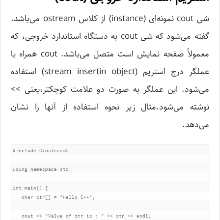
شی cout نمونه‌ای (instance) از کلاس ostream می‌باشد.
گفته می‌شود که شی cout به دستگاه استاندارد خروجی، که
معمولاً صفحه نمایش است متصل می‌باشد. cout همراه با
عملگر درج استریم (stream insertin object) استفاده
می‌شود. این عملگر به صورت دو علامت کوچکتر،یعنی >>
نوشته می‌شود.مثال زیر نحوه استفاده از آنها را نشان
می‌دهد.
#include
<iostream>
using
namespace
 std
;
int
 main
()
{
char
 str
[]
=
"Hello C++"
;
   cout 
<<
"Value of str is : "
<<
 str 
<<
 endl
;