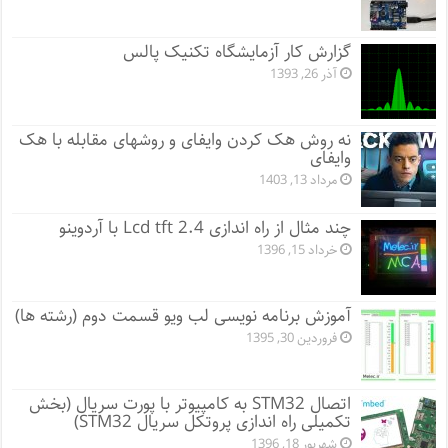
گزارش کار آزمایشگاه تکنیک پالس
آذر 26, 1393
نه روش هک کردن وایفای و روشهای مقابله با هک
وایفای
مرداد 13, 1403
چند مثال از راه اندازی Lcd tft 2.4 با آردوینو
خرداد 15, 1396
آموزش برنامه نویسی لب ویو قسمت دوم (رشته ها)
فروردین 30, 1395
اتصال STM32 به کامپیوتر با پورت سریال (بخش
تکمیلی راه اندازی پروتکل سریال STM32)
شهریور 18, 1396