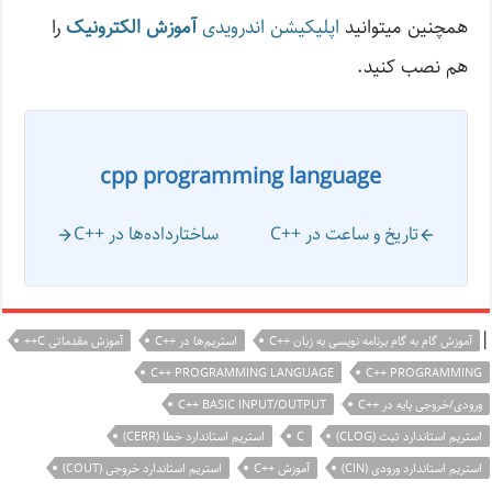
همچنین میتوانید
اپلیکیشن اندرویدی
آموزش الکترونیک
را
هم نصب کنید.
cpp programming language
تاریخ و ساعت در ++C
ساختارداده‌ها در ++C
|
آموزش گام به گام برنامه نویسی به زبان ++C
استریم‌ها در ++C
آموزش مقدماتی C++
C++ PROGRAMMING LANGUAGE
C++ PROGRAMMING
ورودی/خروجی پایه در ++C
C++ BASIC INPUT/OUTPUT
استریم استاندارد ثبت (CLOG)
C
استریم استاندارد خطا (CERR)
استریم استاندارد ورودی (CIN)
آموزش ++C
استریم استاندارد خروجی (COUT)