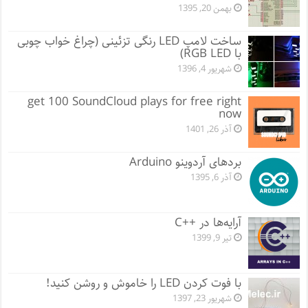
بهمن 20, 1395
ساخت لامپ LED رنگی تزئینی (چراغ خواب چوبی
با RGB LED)
شهریور 4, 1396
get 100 SoundCloud plays for free right
now
آذر 26, 1401
بردهای آردوینو Arduino
آذر 6, 1395
آرایه‌ها در ++C
تیر 9, 1399
با فوت کردن LED را خاموش و روشن کنید!
شهریور 23, 1397