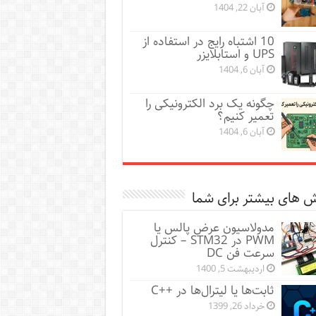
آبان 22, 1404
10 اشتباه رایج در استفاده از
UPS و استابلایزر
آبان 6, 1404
چگونه یک برد الکترونیکی را
تعمیر کنیم؟
آبان 6, 1404
 های بیشتر برای شما
مدولاسیون عرض پالس یا
PWM در STM32 – کنترل
سرعت فن DC
اردیبهشت 5, 1400
ثابت‌ها یا لیترال‌ها در ++C
خرداد 26, 1399