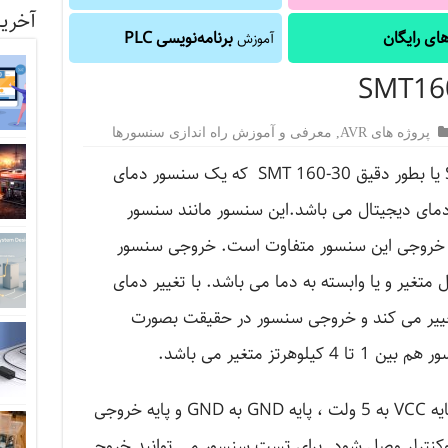
آخرین
ای رایگان
برنامه‌نویسی PLC
آموزش
پروژه های AVR
,
معرفی و آموزش راه اندازی سنسورها
آموزش راه اندازی سنسور دما SMT160 یا بطور دقیق SMT 160-30 که یک سنسور دمای
دمای دیجیتال می باشد.این سنسور مانند سنسور
ی خروجی این سنسور متفاوت است. خروجی سنسور
کل متغیر و یا وابسته به دما می باشد. با تغییر دمای
یر می کند و خروجی سنسور در حقیقت بصورت
تز متغیر می باشد.
خب پس برای راه اندازی سنسور کافیه پایه VCC به 5 ولت ، پایه GND به GND و پایه خروجی
روکنترلر وصل شود. برای تست سنسور می توانید خروجی