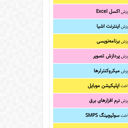
اکسل Excel
وزش
اینترنت اشیا
وزش
برنامه‌نویسی
وزش
پردازش تصویر
وزش
میکروکنترلرها
وزش
اپلیکیشن موبایل
خت
نرم افزارهای برق
وزش
سوئیچینگ SMPS
خت