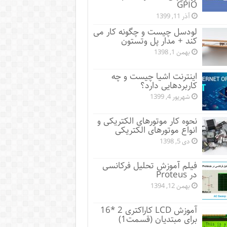
GPIO
آذر 11, 1399
لودسل چیست و چگونه کار می
کند + مدار پل‌ وتستون
بهمن 1, 1398
اینترنت اشیا چیست و چه
کاربردهایی دارد؟
شهریور 4, 1399
نحوه کار موتورهای الکتریکی و
انواع موتورهای الکتریکی
دی 5, 1398
فیلم آموزش تحلیل فرکانسی
در Proteus
بهمن 12, 1394
آموزش LCD کاراکتری 2 *16
برای مبتدیان (قسمت1)