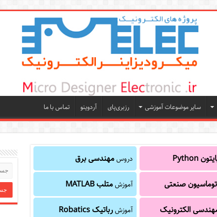
سایر موضوعات آموزشی
رزبری‌پای
آردوینو
تماس با ما
یتون Python
مهندسی برق
دروس
توماسیون صنعتی
متلب MATLAB
آموزش
هندسی الکترونیک
رباتیک Robatics
آموزش