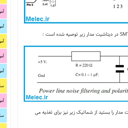
آم
آم
آم
آم
آم
سا
آم
 مدار را بستید از شماتیک زیر نیز برای تغذیه می
سا