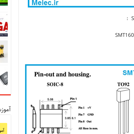
آموز
آم