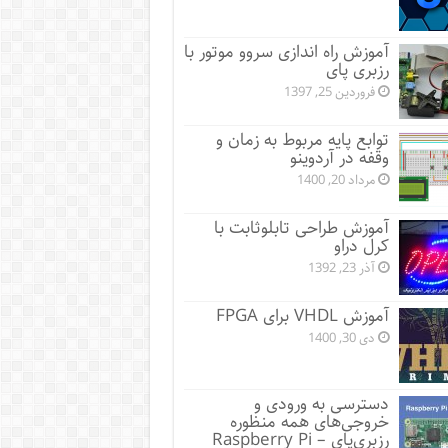
آموزش راه اندازی سروو موتور با
رزبری پای
فروردین 25, 1397
توابع پایه مربوط به زمان و
وقفه در آردوینو
مرداد 20, 1400
آموزش طراحی تابلوثابت با
کرل دراو
آذر 23, 1392
آموزش VHDL برای FPGA
دی 30, 1400
دسترسی به ورودی و
خروجی‌های همه منظوره
رزبری‌پای – Raspberry Pi