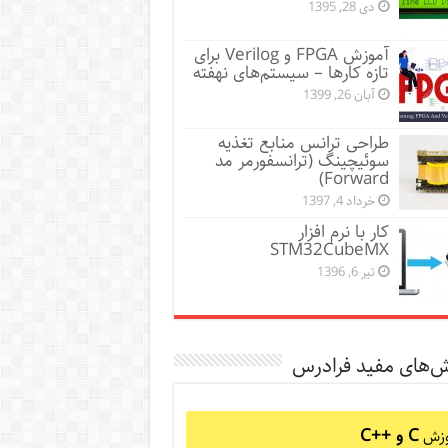
دی 28, 1395
آموزش FPGA و Verilog برای
تازه کارها – سیستم‌‌های نهفته
آبان 26, 1399
طراحی ترانس منابع تغذیه
سوئیچینگ (ترانسفورمر مد
Forward)
خرداد 4, 1397
کار با نرم افزار
STM32CubeMX
تیر 6, 1396
ش‌های مفید فرادرس
C و C++‎
وزش