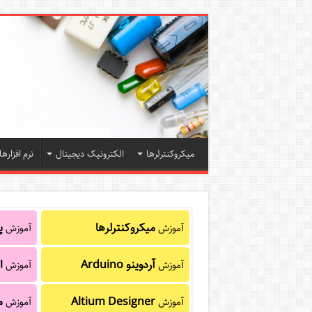
میکروکنترلرها
الکترونیک دیجیتال
نرم افزارها
میکروکنترلرها
پا
آموزش
آموزش
آردوینو Arduino
ا
آموزش
آموزش
Altium Designer
م
آموزش
آموزش