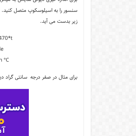
سنسور را به اسیلوسکوپ متصل کنید. و ب
زیر بدست می آید.
470*t
le
n °C
برای مثال در صفر درجه سانتی گراد دیوتی سایکل خر