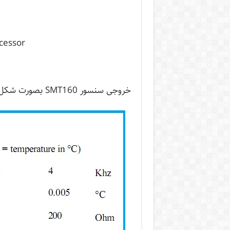
ocessor
خروجی سنسور SMT160 بصورت شکل زیر می باشد: