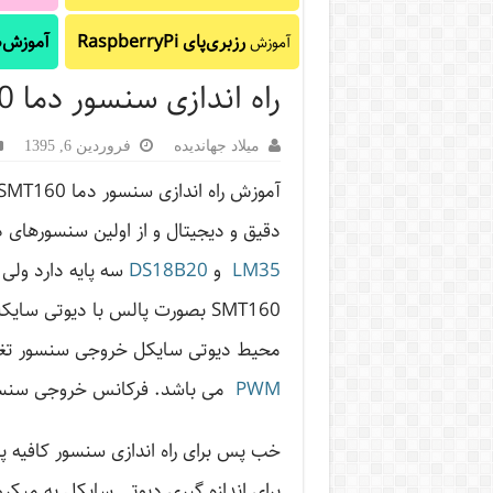
رزبری‌پای RaspberryPi
آموزش‌ه
آموزش
راه اندازی سنسور دما SMT160
میلاد جهاندیده
فروردین 6, 1395
دقیق و دیجیتال و از اولین سنسورهای 
LM35
و
DS18B20
سه پایه دارد ول
SMT160 بصورت پالس با دیوتی سای
محیط دیوتی سایکل خروجی سنسور تغی
PWM
می باشد. فرکانس خروجی سنسور هم بین 1 تا 4 کیلوهر
برای اندازه گیری دیوتی سایکل به میک