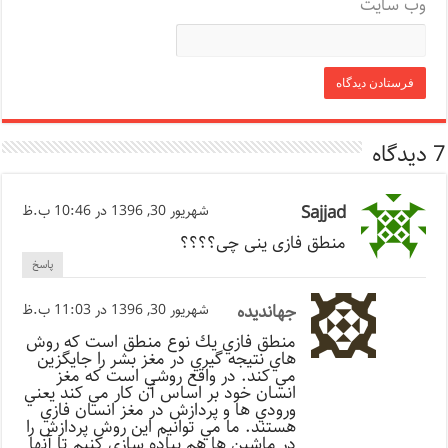
وب‌ سایت
7 دیدگاه
Sajjad
شهریور 30, 1396 در 10:46 ب.ظ
منطق فازی ینی چی؟؟؟؟
پاسخ
جهاندیده
شهریور 30, 1396 در 11:03 ب.ظ
منطق فازي يك نوع منطق است كه روش
هاي نتيجه گيري در مغز بشر را جايگزين
مي كند. در واقع روشي است كه مغز
انسان خود بر اساس آن كار مي كند يعني
ورودي ها و پردازش در مغز انسان فازي
هستند. ما مي توانيم اين روش پردازش را
در ماشين ها هم پياده سازي كنيم تا آنها