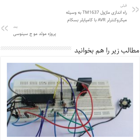
قبلی
راه اندازی ماژول TM1637 به وسیله
میکروکنترلر AVR با کامپایلر بسکام
بعد
پروژه مولد مو ج سینوسی
مطالب زیر را هم بخوانید