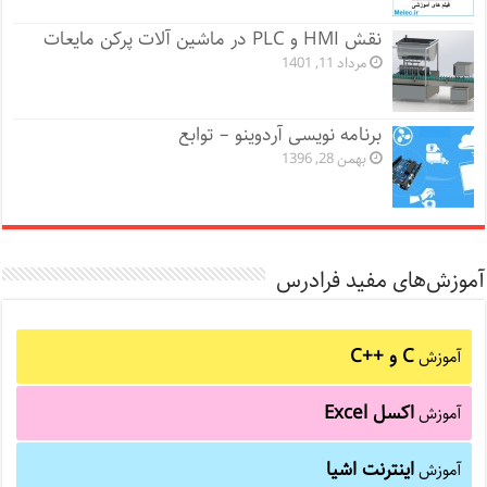
نقش HMI و PLC در ماشین آلات پرکن مایعات
مرداد 11, 1401
برنامه نویسی آردوینو – توابع
بهمن 28, 1396
آموزش‌های مفید فرادرس
C و C++‎
آموزش
اکسل Excel
آموزش
اینترنت اشیا
آموزش