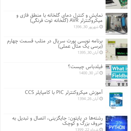
نمایش و کنترل دمای گلخانه با منطق فازی و
میکروکنترلر AVR (گلخانه توت فرنگی)
شهریور 30, 1396
برنامه نویسی پورت سریال در متلب قسمت چهارم
(برسی یک مثال عملی)
آبان 30, 1395
فیلدباس چیست؟
آذر 30, 1400
آموزش میکروکنترلر PIC با کامپایلر CCS
آبان 26, 1394
رشته‌ها در پایتون: جایگزینی، اتصال و تبدیل به
حروف بزرگ و کوچک
خرداد 22, 1399