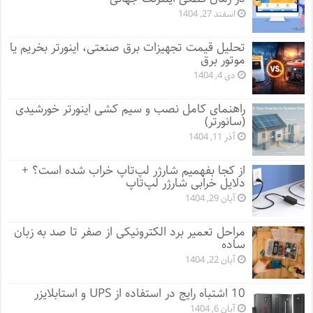
اسفند 27, 1404
تحلیل قیمت تجهیزات برق صنعتی، اینورتر بخریم یا
موتور برق
دی 4, 1404
راهنمای کامل نصب و سیم کشی اینورتر خورشیدی
(سانورتر)
آذر 11, 1404
از کجا بفهمیم شارژر لپ‌تاپ خراب شده است؟ +
دلایل خرابی شارژر لپ‌تاپ
آبان 29, 1404
مراحل تعمیر برد الکترونیکی از صفر تا صد به زبان
ساده
آبان 22, 1404
10 اشتباه رایج در استفاده از UPS و استابلایزر
آبان 6, 1404