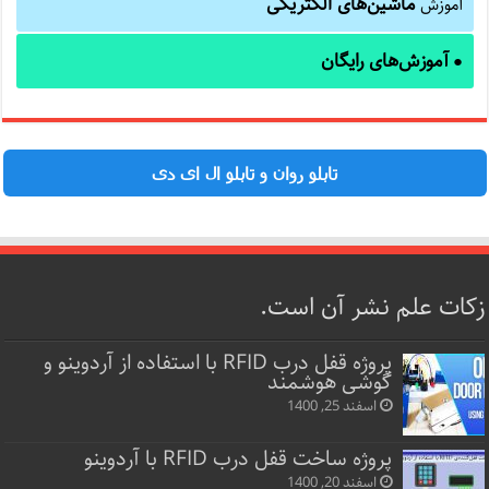
ماشین‌های الکتریکی
آموزش
آموزش‌های رایگان
●
تابلو روان و تابلو ال ای دی
زکات علم نشر آن است.
پروژه قفل‌ درب RFID با استفاده از آردوینو و
گوشی هوشمند
اسفند 25, 1400
پروژه ساخت قفل‌ درب RFID با آردوینو
اسفند 20, 1400