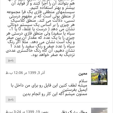
هم بتوانند آن را اجرا كنند و از فوايد آن
بيشتر و بهتر استفاده كنيم.
سیستمهای منطقی فازی یک فرا مجموعه
از منطق بولی است که بر مفهوم درستی
نسبی، دلالت می کند. منطق کلاسیک
هر چیزی را بر اساس یک سیستم دوتائی
نشان می دهد ( درست یا غلط، 0 یا 1،
سیاه یا سفید) ولی منطق فازی درستی هر
چیزی را با یک عدد که مقدار آن بین صفر
و یک است نشان می دهد. مثلاً اگر رنگ
سیاه را عدد صفر و رنگ سفید را عدد 1
نشان دهیم، آن گاه رنگ خاکستری عددی
نزدیک به صفر خواهد بود.
پاسخ
معین
آذر 3, 1399 در 12:06 ب.ظ
سلام
میشه لطف کنین این فایل رو برای من داخل با
ایمیل بفرستین
ممنون میشم اگه این کار رو انجام بدین
پاسخ
مطلب نیک نظر
بهمن 19, 1399 در 3:24 ب.ظ