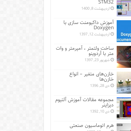
STM32
اردیبهشت 8, 1400
آموزش داکیومنت سازی با
Doxygen
اردیبهشت 12, 1397
ساخت ولتمتر ، آمپرمتر و وات
متر با آردوینو
شهریور 23, 1397
خازن‌های متغیر – انواع
خازن‌ها
دی 28, 1396
مجموعه مقالات آموزش آلتیوم
دیزاینر
دی 10, 1392
هرم اتوماسیون صنعتی