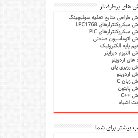
ش های پرطرفدار
ش طراحی منابع تغذیه سوئیچینگ
 میکروکنترلرهای LPC1768
ش میکروکنترلرهای PIC
ش اتوماسیون صنعتی
یم پایه الکترونیک
ش آلتیوم دیزاینر
ه های آردوینو
ش رزبری پای
ش آردوینو
ش زبان C
ش پایتون
ش ++C
رنت اشیاء
 بیشتر برای شما