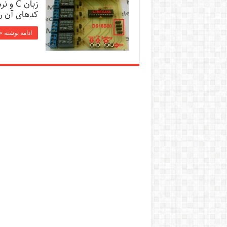
زبان C
کدهای آن ر
ادامه نوشته »