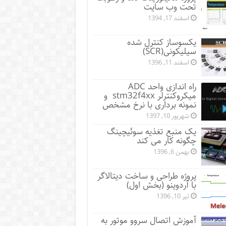
تحت وب سایت
اسفند 17, 1394
یکسوساز کنترل شده
سیلیکونی(SCR)
اسفند 11, 1396
راه اندازی واحد ADC
میکروکنترلر stm32f4xx و
نمونه برداری با نرخ مشخص
شهریور 10, 1397
یک منبع تغذیه سوئیچینگ
چگونه کار می کند
بهمن 6, 1396
پروژه طراحی و ساخت دیتالاگر
با آردوینو (بخش اول)
تیر 10, 1396
آموزش اتصال سروو موتور به