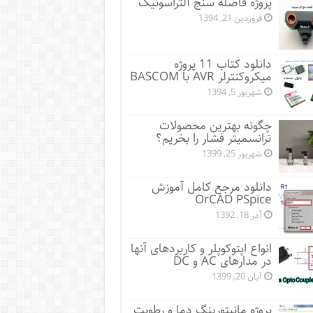
پروژه فاصله سنج آلتراسونیک
فروردین 21, 1394
دانلود کتاب 11 پروژه
میکروکنترلر AVR با BASCOM
شهریور 5, 1394
چگونه بهترین محصولات
ترانسمیتر فشار را بخریم؟
شهریور 25, 1399
دانلود مرجع کامل آموزش
OrCAD PSpice
آذر 18, 1392
انواع اپتوکوپلر و کاربردهای آنها
در مدارهای AC و DC
آبان 20, 1399
پروژه مانيتورينگ دما و رطوبت