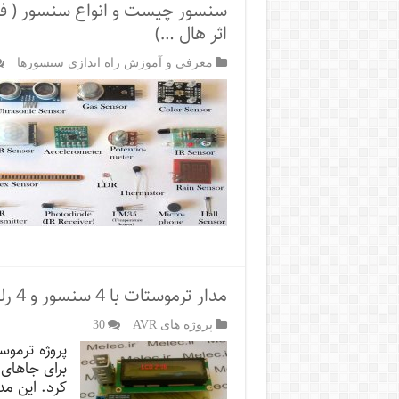
سنسور چیست و انواع سنسور ( فشار
اثر هال …)
معرفی و آموزش راه اندازی سنسورها
مدار ترموستات با 4 سنسور و 4 رله
پروژه های AVR
30
پروژه ترموس
برای جاهای 
کرد. این مد