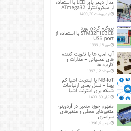
مدار دیمر پاور LED با استفاده
از میکروکنترلر ATmega32
اردیبهشت 20, 1400
پروگرم کردن بورد
STM32F103C8 با استفاده از
USB port
مهر 18, 1399
آپ امپ ها یا تقویت کننده
های عملیاتی – مدارات و
کاربرد ها
مرداد 12, 1397
NB-IoT یا اینترنت اشیا کم
پهنا – نسل بعدی ارتباطات
شبکه برای اینترنت اشیا
آبان 30, 1400
مفهوم حوزه متغیر در آردوینو-
متغیرهای محلی و متغیرهای
سراسری
بهمن 6, 1396