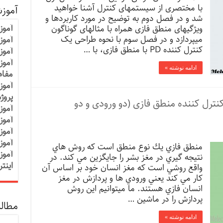
با مختصری از سیستم­های کنترل آشنا خواهید
آموز
شد و در فصل دوم به توضیح در مورد کاربرد­ها و
آموز
ویژگی­های منطق فازی همراه با مثال­های گوناگون
می­پردازد و در فصل سوم با نحوه طراحی یک
آموزش
کنترل کننده PD با منطق فازی، با …
آموز
آموز
ادامه نوشته »
مفاه
آموز
پروژ
ترل کننده منطق فازی (دو ورودی و دو
آموز
آموز
آموز
آموز
منطق فازي يك نوع منطق است كه روش هاي
آموز
نتيجه گيري در مغز بشر را جايگزين مي كند. در
اینت
واقع روشي است كه مغز انسان خود بر اساس آن
كار مي كند يعني ورودي ها و پردازش در مغز
انسان فازي هستند. ما ميتوانيم اين روش
پردازش را در ماشين …
مطالب
ادامه نوشته »