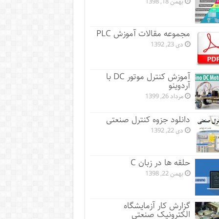
بهمن 18, 1398
مجموعه مقالات آموزش PLC
دی 23, 1392
آموزش کنترل موتور DC با
آردوینو
مرداد 26, 1399
دانلود جزوه کنترل صنعتی
دی 22, 1392
حلقه ها در زبان C
بهمن 22, 1398
گزارش کار آزمایشگاه
الکترونیک صنعتی