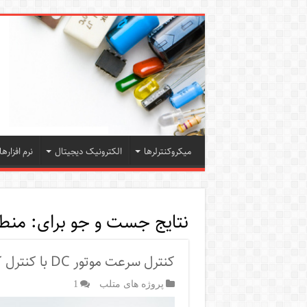
میکروکنترلرها
الکترونیک دیجیتال
نرم افزارها
نتایج جست و جو برای:
منطق
کنترل سرعت موتور DC با کنترل کننده PD و منطق فازی در SIMULINK
پروژه های متلب
1