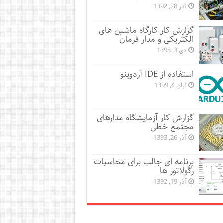
آذر 28, 1392
گزارش کار کارگاه ماشین های
الکتریکی و مدار فرمان
دی 3, 1393
استفاده از IDE آردوینو
آبان 4, 1399
گزارش کار آزمایشگاه مدارهای
مجتمع خطی
آذر 26, 1393
برنامه ای جالب برای محاسبات
رگولاتور ها
آذر 19, 1392