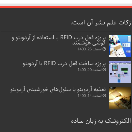
زکات علم نشر آن است.
پروژه قفل‌ درب RFID با استفاده از آردوینو و
گوشی هوشمند
اسفند 25, 1400
پروژه ساخت قفل‌ درب RFID با آردوینو
اسفند 20, 1400
تغذیه آردوینو با سلول‌های خورشیدی آردوینو
اسفند 14, 1400
الکترونیک به زبان ساده