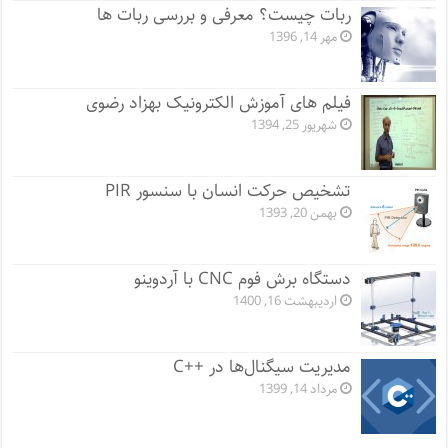
ربات چیست؟ معرفی و بررسی ربات ها
مهر 14, 1396
فیلم های آموزش الکترونیک بهزاد رضوی
شهریور 25, 1394
تشخیص حرکت انسان با سنسور PIR
بهمن 20, 1393
دستگاه برش فوم CNC با آردوینو
اردیبهشت 16, 1400
مدیریت سیگنال‌ها در ++C
مرداد 14, 1399