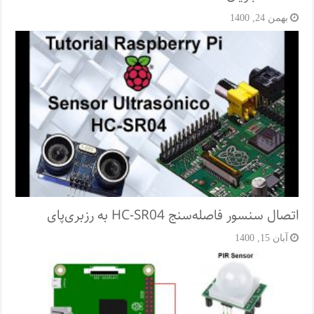
بهمن 24, 1400
اتصال سنسور فاصله‌سنج HC-SR04 به رزبری‌پای
آبان 15, 1400