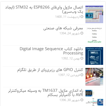
اتصال ماژول وای‌فای ESP8266 به STM32 (ایجاد
یک وب‌سرور)
اردیبهشت 11, 1400
معرفی شبکه های صنعتی
شهریور 24, 1394
دانلود کتاب Digital Image Sequence
Processing
بهمن 12, 1392
کنترل GPIO های رزبری‌پای از طریق تلگرام
فروردین 12, 1397
راه اندازی ماژول TM1637 به وسیله میکروکنترلر
AVR با کامپایلر بسکام
شهریور 30, 1396