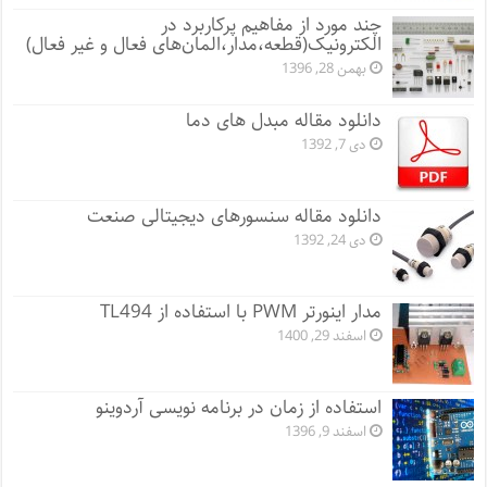
چند مورد از مفاهیم پرکاربرد در
الکترونیک(قطعه،مدار،المان‌های فعال و غیر فعال)
بهمن 28, 1396
دانلود مقاله مبدل های دما
دی 7, 1392
دانلود مقاله سنسورهای دیجیتالی صنعت
دی 24, 1392
مدار اینورتر PWM با استفاده از TL494
اسفند 29, 1400
استفاده از زمان در برنامه نویسی آردوینو
اسفند 9, 1396