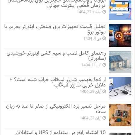
ابزارها و وب‌سایت‌های جایگزین برای برنامه‌نویسان
در زمان قطعی اینترنت جهانی
اسفند 27, 1404
تحلیل قیمت تجهیزات برق صنعتی، اینورتر بخریم یا
موتور برق
دی 4, 1404
راهنمای کامل نصب و سیم کشی اینورتر خورشیدی
(سانورتر)
آذر 11, 1404
از کجا بفهمیم شارژر لپ‌تاپ خراب شده است؟ +
دلایل خرابی شارژر لپ‌تاپ
آبان 29, 1404
مراحل تعمیر برد الکترونیکی از صفر تا صد به زبان
ساده
آبان 22, 1404
10 اشتباه رایج در استفاده از UPS و استابلایزر