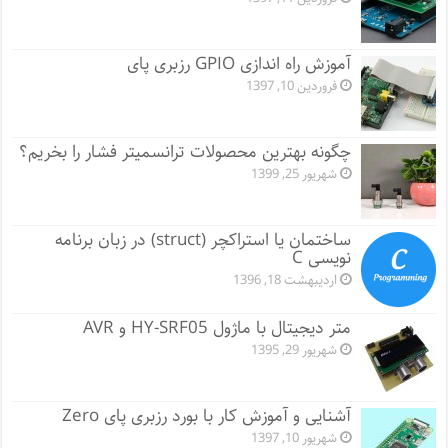
آموزش راه اندازی GPIO رزبری پای
فروردین 10, 1397
چگونه بهترین محصولات ترانسمیتر فشار را بخریم؟
شهریور 25, 1399
ساختمان یا استراکچر (struct) در زبان برنامه
نویسی C
اردیبهشت 18, 1396
متر دیجیتال با ماژول HY-SRF05 و AVR
شهریور 29, 1395
آشنایی و آموزش کار با بورد رزبری پای Zero
شهریور 10, 1397