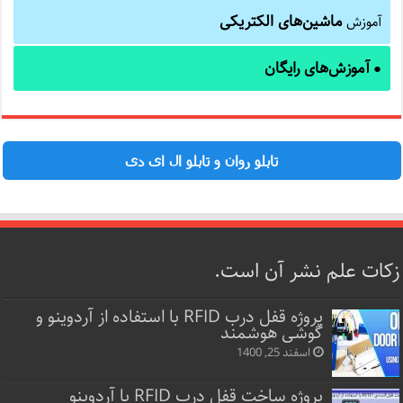
ماشین‌های الکتریکی
آموزش
آموزش‌های رایگان
●
تابلو روان و تابلو ال ای دی
زکات علم نشر آن است.
پروژه قفل‌ درب RFID با استفاده از آردوینو و
گوشی هوشمند
اسفند 25, 1400
پروژه ساخت قفل‌ درب RFID با آردوینو