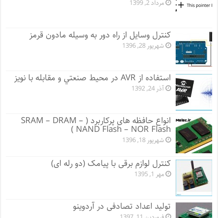
مرداد 2, 1399
کنترل وسایل از راه دور به وسیله مادون قرمز
شهریور 28, 1396
اﺳﺘﻔﺎده از AVR در ﻣﺤﻴﻂ ﺻﻨﻌﺘﻲ و ﻣﻘﺎﺑﻠﻪ ﺑﺎ ﻧﻮﻳﺰ
آذر 24, 1392
انواع حافظه های پرکاربرد ( SRAM – DRAM –
NAND Flash – NOR Flash )
شهریور 18, 1396
کنترل لوازم برقی با پیامک (دو رله ای)
مهر 1, 1395
تولید اعداد تصادفی در آردوینو
فروردین 11, 1397