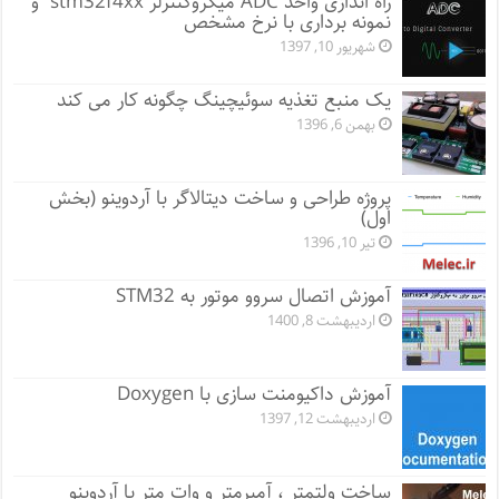
راه اندازی واحد ADC میکروکنترلر stm32f4xx و
نمونه برداری با نرخ مشخص
شهریور 10, 1397
یک منبع تغذیه سوئیچینگ چگونه کار می کند
بهمن 6, 1396
پروژه طراحی و ساخت دیتالاگر با آردوینو (بخش
اول)
تیر 10, 1396
آموزش اتصال سروو موتور به STM32
اردیبهشت 8, 1400
آموزش داکیومنت سازی با Doxygen
اردیبهشت 12, 1397
ساخت ولتمتر ، آمپرمتر و وات متر با آردوینو