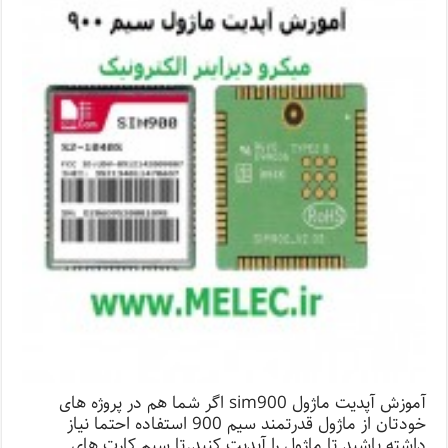
آموزش آپدیت ماژول sim900 اگر شما هم در پروژه های
خودتان از ماژول قدرتمند سیم 900 استفاده احتما نیاز
داشته باشید تا ماژول را آپدیت کنید.تا سیم کارت های