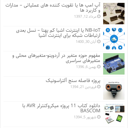
آپ امپ ها یا تقویت کننده های عملیاتی – مدارات
و کاربرد ها
مرداد 12, 1397
NB-IoT یا اینترنت اشیا کم پهنا – نسل بعدی
ارتباطات شبکه برای اینترنت اشیا
آبان 30, 1400
مفهوم حوزه متغیر در آردوینو-متغیرهای محلی و
متغیرهای سراسری
بهمن 6, 1396
پروژه فاصله سنج آلتراسونیک
فروردین 21, 1394
دانلود کتاب 11 پروژه میکروکنترلر AVR با
BASCOM
شهریور 5, 1394