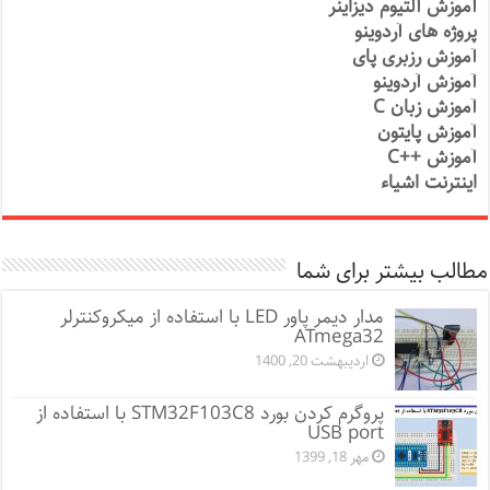
آموزش آلتیوم دیزاینر
پروژه های آردوینو
آموزش رزبری پای
آموزش آردوینو
آموزش زبان C
آموزش پایتون
آموزش ++C
اینترنت اشیاء
مطالب بیشتر برای شما
مدار دیمر پاور LED با استفاده از میکروکنترلر
ATmega32
اردیبهشت 20, 1400
پروگرم کردن بورد STM32F103C8 با استفاده از
USB port
مهر 18, 1399