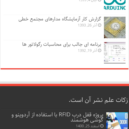
آبان 4, 1399
گزارش کار آزمایشگاه مدارهای مجتمع خطی
آذر 26, 1393
برنامه ای جالب برای محاسبات رگولاتور ها
آذر 19, 1392
زکات علم نشر آن است.
پروژه قفل‌ درب RFID با استفاده از آردوینو و
گوشی هوشمند
اسفند 25, 1400