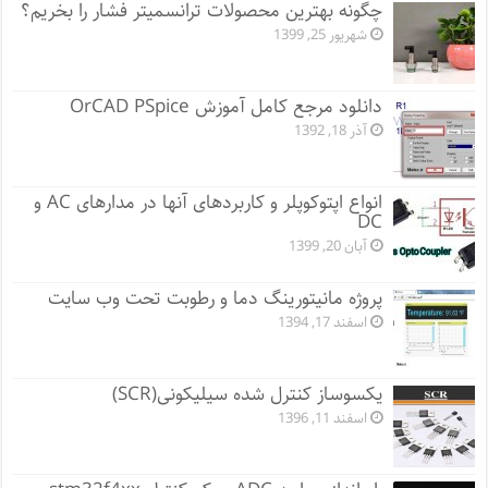
چگونه بهترین محصولات ترانسمیتر فشار را بخریم؟
شهریور 25, 1399
دانلود مرجع کامل آموزش OrCAD PSpice
آذر 18, 1392
انواع اپتوکوپلر و کاربردهای آنها در مدارهای AC و
DC
آبان 20, 1399
پروژه مانيتورينگ دما و رطوبت تحت وب سایت
اسفند 17, 1394
یکسوساز کنترل شده سیلیکونی(SCR)
اسفند 11, 1396