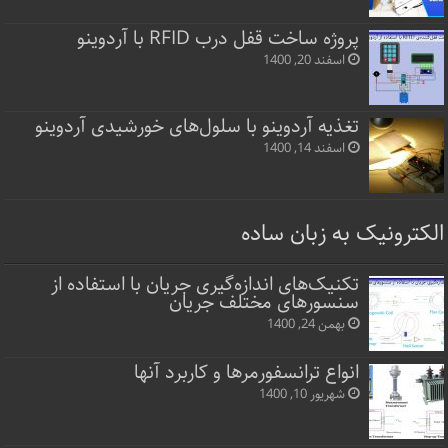
پروژه ساخت قفل‌ درب RFID با آردوینو
اسفند 20, 1400
تغذیه آردوینو با سلول‌های خورشیدی آردوینو
اسفند 14, 1400
الکترونیک به زبان ساده
تکنیک‌های اندازه‌گیری جریان با استفاده از
سنسورهای مختلف جریان
بهمن 24, 1400
انواع ترانسفورمرها و کاربرد آنها
شهریور 10, 1400