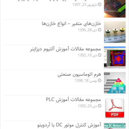
شهریور 23, 1397
خازن‌های متغیر – انواع خازن‌ها
دی 28, 1396
مجموعه مقالات آموزش آلتیوم دیزاینر
دی 10, 1392
هرم اتوماسیون صنعتی
بهمن 18, 1398
مجموعه مقالات آموزش PLC
دی 23, 1392
آموزش کنترل موتور DC با آردوینو