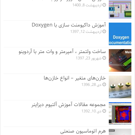
اردیبهشت 8, 1400
آموزش داکیومنت سازی با Doxygen
اردیبهشت 12, 1397
ساخت ولتمتر ، آمپرمتر و وات متر با آردوینو
شهریور 23, 1397
خازن‌های متغیر – انواع خازن‌ها
دی 28, 1396
مجموعه مقالات آموزش آلتیوم دیزاینر
دی 10, 1392
هرم اتوماسیون صنعتی