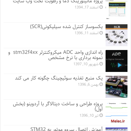
پروژه مانيتورينگ دما و رطوبت تحت وب سایت
اسفند 17, 1394
یکسوساز کنترل شده سیلیکونی(SCR)
اسفند 11, 1396
راه اندازی واحد ADC میکروکنترلر stm32f4xx و
نمونه برداری با نرخ مشخص
شهریور 10, 1397
یک منبع تغذیه سوئیچینگ چگونه کار می کند
بهمن 6, 1396
پروژه طراحی و ساخت دیتالاگر با آردوینو (بخش
اول)
تیر 10, 1396
آموزش اتصال سروو موتور به STM32