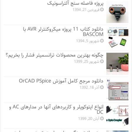
پروژه فاصله سنج آلتراسونیک
فروردین 21, 1394
دانلود کتاب 11 پروژه میکروکنترلر AVR با
BASCOM
شهریور 5, 1394
چگونه بهترین محصولات ترانسمیتر فشار را بخریم؟
شهریور 25, 1399
دانلود مرجع کامل آموزش OrCAD PSpice
آذر 18, 1392
انواع اپتوکوپلر و کاربردهای آنها در مدارهای AC و
DC
آبان 20, 1399