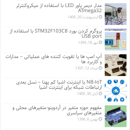
مدار دیمر پاور LED با استفاده از میکروکنترلر
ATmega32
اردیبهشت 20, 1400
پروگرم کردن بورد STM32F103C8 با استفاده از
USB port
مهر 18, 1399
آپ امپ ها یا تقویت کننده های عملیاتی – مدارات
و کاربرد ها
مرداد 12, 1397
NB-IoT یا اینترنت اشیا کم پهنا – نسل بعدی
ارتباطات شبکه برای اینترنت اشیا
آبان 30, 1400
مفهوم حوزه متغیر در آردوینو-متغیرهای محلی و
متغیرهای سراسری
بهمن 6, 1396