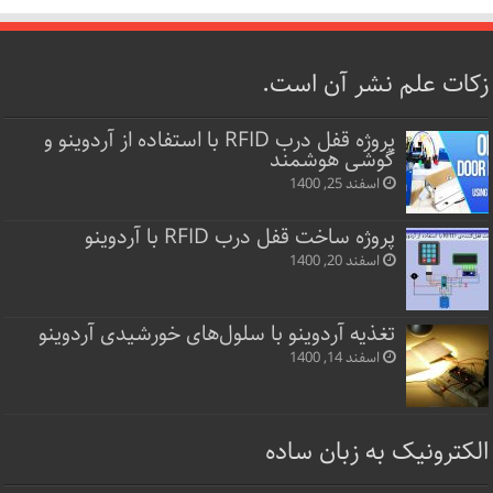
زکات علم نشر آن است.
پروژه قفل‌ درب RFID با استفاده از آردوینو و
گوشی هوشمند
اسفند 25, 1400
پروژه ساخت قفل‌ درب RFID با آردوینو
اسفند 20, 1400
تغذیه آردوینو با سلول‌های خورشیدی آردوینو
اسفند 14, 1400
الکترونیک به زبان ساده