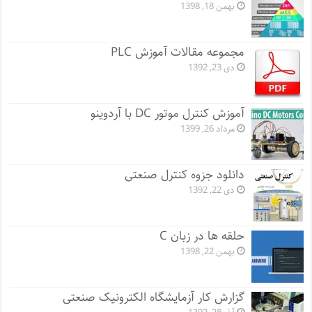
بهمن 18, 1398
مجموعه مقالات آموزش PLC
دی 23, 1392
آموزش کنترل موتور DC با آردوینو
مرداد 26, 1399
دانلود جزوه کنترل صنعتی
دی 22, 1392
حلقه ها در زبان C
بهمن 22, 1398
گزارش کار آزمایشگاه الکترونیک صنعتی