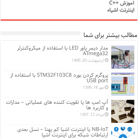
آموزش ++C
اینترنت اشیاء
مطالب بیشتر برای شما
مدار دیمر پاور LED با استفاده از میکروکنترلر
ATmega32
اردیبهشت 20, 1400
پروگرم کردن بورد STM32F103C8 با استفاده از
USB port
مهر 18, 1399
آپ امپ ها یا تقویت کننده های عملیاتی – مدارات
و کاربرد ها
مرداد 12, 1397
NB-IoT یا اینترنت اشیا کم پهنا – نسل بعدی
ارتباطات شبکه برای اینترنت اشیا