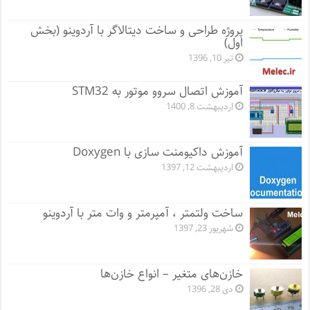
پروژه طراحی و ساخت دیتالاگر با آردوینو (بخش
اول)
تیر 10, 1396
آموزش اتصال سروو موتور به STM32
اردیبهشت 8, 1400
آموزش داکیومنت سازی با Doxygen
اردیبهشت 12, 1397
ساخت ولتمتر ، آمپرمتر و وات متر با آردوینو
شهریور 23, 1397
خازن‌های متغیر – انواع خازن‌ها
دی 28, 1396