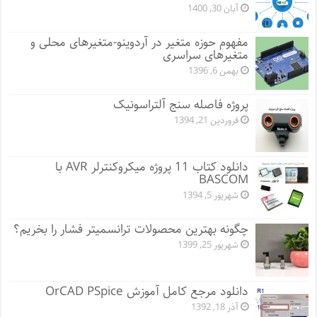
آبان 30, 1400
مفهوم حوزه متغیر در آردوینو-متغیرهای محلی و
متغیرهای سراسری
بهمن 6, 1396
پروژه فاصله سنج آلتراسونیک
فروردین 21, 1394
دانلود کتاب 11 پروژه میکروکنترلر AVR با
BASCOM
شهریور 5, 1394
چگونه بهترین محصولات ترانسمیتر فشار را بخریم؟
شهریور 25, 1399
دانلود مرجع کامل آموزش OrCAD PSpice
آذر 18, 1392