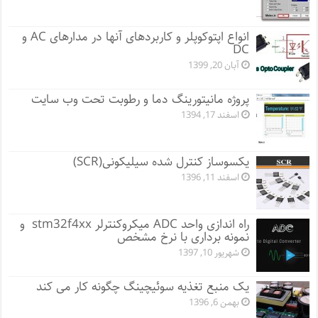
انواع اپتوکوپلر و کاربردهای آنها در مدارهای AC و
DC
آبان 20, 1399
پروژه مانيتورينگ دما و رطوبت تحت وب سایت
اسفند 17, 1394
یکسوساز کنترل شده سیلیکونی(SCR)
اسفند 11, 1396
راه اندازی واحد ADC میکروکنترلر stm32f4xx و
نمونه برداری با نرخ مشخص
شهریور 10, 1397
یک منبع تغذیه سوئیچینگ چگونه کار می کند
بهمن 6, 1396