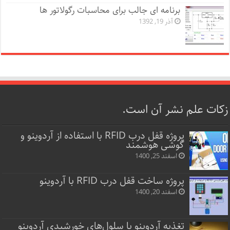
برنامه ای جالب برای محاسبات رگولاتور ها
آذر 19, 1392
زکات علم نشر آن است.
پروژه قفل‌ درب RFID با استفاده از آردوینو و
گوشی هوشمند
اسفند 25, 1400
پروژه ساخت قفل‌ درب RFID با آردوینو
اسفند 20, 1400
تغذیه آردوینو با سلول‌های خورشیدی آردوینو